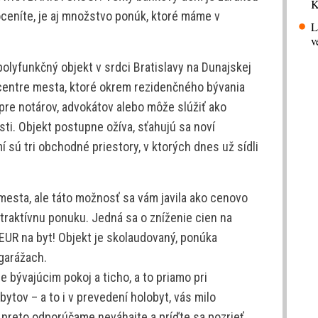
K
 oceníte, je aj množstvo ponúk, ktoré máme v
L
v
lyfunkčný objekt v srdci Bratislavy na Dunajskej
 centre mesta, ktoré okrem rezidenčného bývania
pre notárov, advokátov alebo môže slúžiť ako
ti. Objekt postupne ožíva, sťahujú sa noví
mí sú tri obchodné priestory, v ktorých dnes už sídli
 mesta, ale táto možnosť sa vám javila ako cenovo
traktívnu ponuku. Jedná sa o zníženie cien na
 EUR na byt! Objekt je skolaudovaný, ponúka
garážach.
 bývajúcim pokoj a ticho, a to priamo pri
tov – a to i v prevedení holobyt, vás milo
 preto odporúčame neváhajte a príďte sa pozrieť.