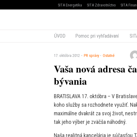
SITA Energetika
SITA Zdravotníctvo
SITA Finan
ÚVOD
Pomoc pri vyhľadávaní
SIT
17. októbra 2012
PR správy
Ostatné
Vaša nová adresa ča
bývania
BRATISLAVA 17. októbra – V Bratislave
koho služby sa rozhodnete využiť. Na
maximálne dvakrát za svoj život, nestr
tak jeho výber je zväčša náhodný.
Naša realitná kancelária je súčasťo