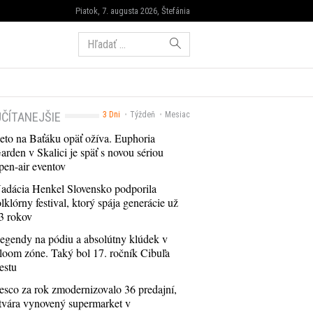
Piatok, 7. augusta 2026, Štefánia
Hľadať:
ČÍTANEJŠIE
3 Dni
Týždeň
Mesiac
eto na Baťáku opäť ožíva. Euphoria
arden v Skalici je späť s novou sériou
pen-air eventov
adácia Henkel Slovensko podporila
olklórny festival, ktorý spája generácie už
3 rokov
egendy na pódiu a absolútny klúdek v
loom zóne. Taký bol 17. ročník Cibuľa
estu
esco za rok zmodernizovalo 36 predajní,
tvára vynovený supermarket v