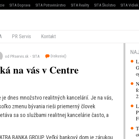
cie
SITA Doprava
SITA Potravinárstvo
SITA Reality
SITA Školstvo
SITA Vidiek
A
PR Servis
Kontakt
NAJ
Diskusia(
)
od PRservis.sk
SITA
L
ká na vás v Centre
G
o
N
f
2
 je dnes množstvo realitných kancelárií. Je na vás,
L
koľko zmenu bývania rieši priemerný človek
P
etáva sa so službami realitnej kancelárie často, a
F
T
o
u TATRA BANKA GROUP. Veľký bankový dom je zárukou