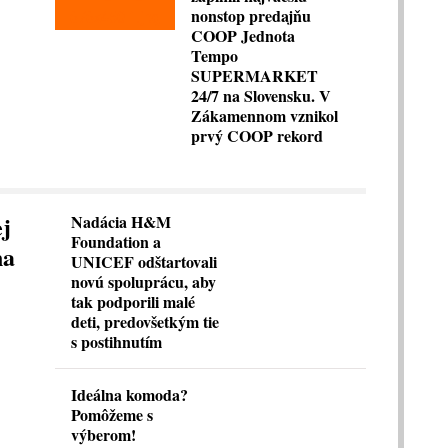
nonstop predajňu
COOP Jednota
Tempo
SUPERMARKET
24/7 na Slovensku. V
Zákamennom vznikol
prvý COOP rekord
ej
Nadácia H&M
Foundation a
na
UNICEF odštartovali
novú spoluprácu, aby
tak podporili malé
deti, predovšetkým tie
s postihnutím
Ideálna komoda?
Pomôžeme s
výberom!