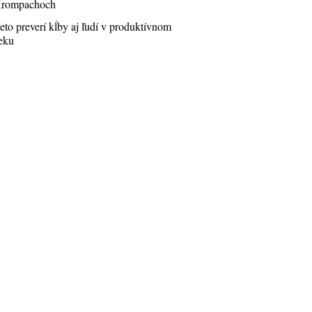
rompachoch
eto preverí kĺby aj ľudí v produktívnom
eku