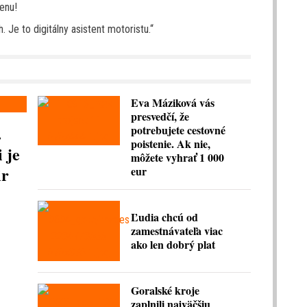
enu!
. Je to digitálny asistent motoristu.“
Eva Máziková vás
presvedčí, že
.
potrebujete cestovné
poistenie. Ak nie,
 je
môžete vyhrať 1 000
ir
eur
Ľudia chcú od
zamestnávateľa viac
ako len dobrý plat
Goralské kroje
zaplnili najväčšiu