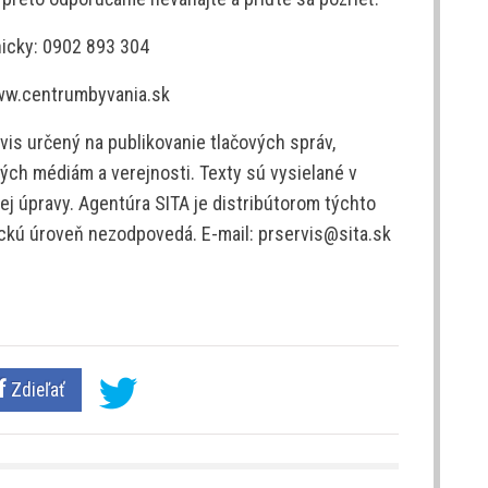
nicky: 0902 893 304
www.centrumbyvania.sk
is určený na publikovanie tlačových správ,
ých médiám a verejnosti. Texty sú vysielané v
j úpravy. Agentúra SITA je distribútorom týchto
tickú úroveň nezodpovedá. E-mail: prservis@sita.sk
Zdieľať