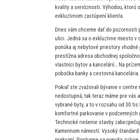
kvality a serióznosti. Výhodou, ktorú
exkluzívnom zastúpení klienta.
Dnes vám chceme dať do pozornosti po
ulici. Jedná sa o exkluzívne miesto v
ponúka aj nebytové priestory vhodné 
prestížna adresa obchodnej spoločnos
vlastníci bytov a kancelárií… Na príze
pobočka banky a cestovná kancelária.
Pokiaľ ste zvažovali bývanie v centre
nedostupná, tak teraz máme pre vás a
vybrané byty, a to v rozsahu od 30 tis
komfortné parkovanie v podzemných 
Technické riešenie stavby zabezpečuje
Kamennom námestí. Vysoký štandard by
prekvapí. Postupne sa ponuka zužuje,