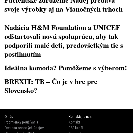
svoje výrobky aj na Vianočných trhoch
Nadácia H&M Foundation a UNICEF
odštartovali novú spoluprácu, aby tak
podporili malé deti, predovšetkým tie s
postihnutím
Ideálna komoda? Pomôžeme s výberom!
BREXIT: TB – Čo je v hre pre
Slovensko?
O nás
Kontaktujte nás
Podmienky používania
Kontakt
Ochrana osobných údajov
RSS kanál