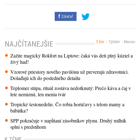
Zdieľať
3 Dni
Týždeň
Mesiac
NAJČÍTANEJŠIE
Zažite magický Rokfort na Liptove: čaká vás deň plný kúziel a
živý had!
Vzorové priestory nového pavilónu už preverujú zdravotníci.
Dolaďujú ich do posledného detailu
Teplomer stúpa, rituál zostáva nedotknutý: Prečo káva a čaj v
lete nemiznú, len menia tvár
Tropické šestonedelie. Čo robia horúčavy s telom mamy a
bábätka?
SPP pokračuje v napĺňaní zásobníkov plynu. Druhý míľnik
splní s predstihom
K TÉME