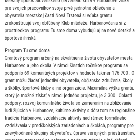
Miestny spolok Slovenského červeného kríža v Hurbanove získa
pre svojich pracovníkov svoje prvé jednotné oblečenie a
obyvatelia mestskej časti Nová Trstená si vďaka grantu
zrekonštruujú svoj obľúbený Klub mládeže. Hurbanovčania si z
prostriedkov programu Tu sme doma vybudujú aj na nové detské a
športové ihriská.
Program Tu sme doma
Grantový program určený na skvalitnenie života obyvateľov mesta
Hurbanovo a jeho okolia. V rámci šiestich ročníkov programu sa
podporilo 69 komunitných projektov v hodnote takmer 176 700 . O
grant môžu žiadať jednotliví obyvatelia, občianske združenia, školy
a škôlky, športové kluby a iné organizácie. Maximálna výška grantu,
ktorý je možné získať v rámci jedného projektu, je 3 300 . Oblasti
podpory: rozvoj komunitného života so zameraním na zbližovanie
ľudí žijúcich v Hurbanove, kultúrne aktivity s dôrazom na regionálne
tradície Hurbanova, vzdelávacie aktivity nad rámec formálneho
vzdelávania v predškolských zariadeniach a školách, programy pre
znevýhodnené skupiny obyvateľov, úprava verejných priestranstiev,