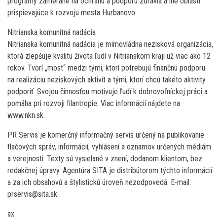
programy zamerané na ochranu a podporu zdravia a iné oblasti
prispievajúce k rozvoju mesta Hurbanovo.
Nitrianska komunitná nadácia
Nitrianska komunitná nadácia je mimovládna nezisková organizácia,
ktorá zlepšuje kvalitu života ľudí v Nitrianskom kraji už viac ako 12
rokov. Tvorí „most“ medzi tými, ktorí potrebujú finančnú podporu
na realizáciu neziskových aktivít a tými, ktorí chcú takéto aktivity
podporiť. Svojou činnosťou motivuje ľudí k dobrovoľníckej práci a
pomáha pri rozvoji filantropie. Viac informácií nájdete na
www.nkn.sk.
PR Servis je komerčný informačný servis určený na publikovanie
tlačových správ, informácií, vyhlásení a oznamov určených médiám
a verejnosti. Texty sú vysielané v znení, dodanom klientom, bez
redakčnej úpravy. Agentúra SITA je distribútorom týchto informácií
a za ich obsahovú a štylistickú úroveň nezodpovedá. E-mail:
prservis@sita.sk .
ax