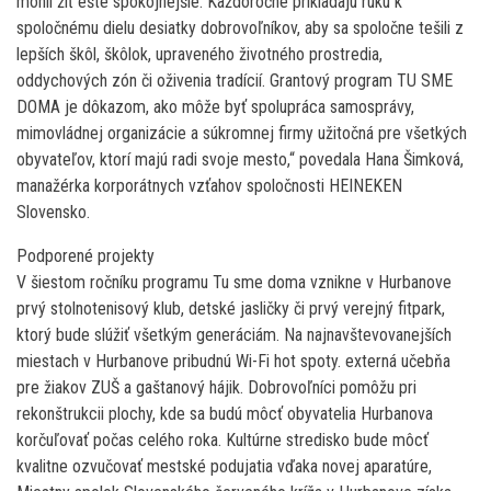
mohli žiť ešte spokojnejšie. Každoročne prikladajú ruku k
spoločnému dielu desiatky dobrovoľníkov, aby sa spoločne tešili z
lepších škôl, škôlok, upraveného životného prostredia,
oddychových zón či oživenia tradícií. Grantový program TU SME
DOMA je dôkazom, ako môže byť spolupráca samosprávy,
mimovládnej organizácie a súkromnej firmy užitočná pre všetkých
obyvateľov, ktorí majú radi svoje mesto,“ povedala Hana Šimková,
manažérka korporátnych vzťahov spoločnosti HEINEKEN
Slovensko.
Podporené projekty
V šiestom ročníku programu Tu sme doma vznikne v Hurbanove
prvý stolnotenisový klub, detské jasličky či prvý verejný fitpark,
ktorý bude slúžiť všetkým generáciám. Na najnavštevovanejších
miestach v Hurbanove pribudnú Wi-Fi hot spoty. externá učebňa
pre žiakov ZUŠ a gaštanový hájik. Dobrovoľníci pomôžu pri
rekonštrukcii plochy, kde sa budú môcť obyvatelia Hurbanova
korčuľovať počas celého roka. Kultúrne stredisko bude môcť
kvalitne ozvučovať mestské podujatia vďaka novej aparatúre,