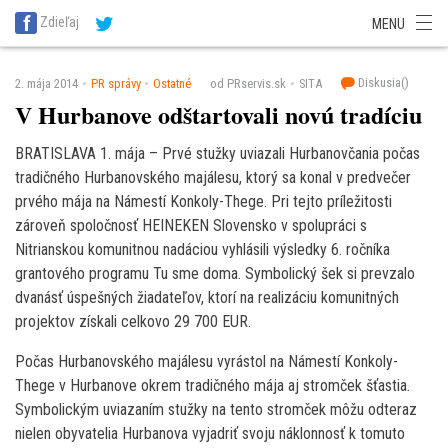
SITA Energetika
SITA Zdravotníctvo
SITA Financie
SITA Doprava
Zdieľaj
MENU
SITA Potravinárstvo
SITA Reality
SITA Školstvo
SITA Vidiek
Diskusia(
)
2. mája 2014
PR správy
Ostatné
od PRservis.sk
SITA
V Hurbanove odštartovali novú tradíciu
BRATISLAVA 1. mája – Prvé stužky uviazali Hurbanovčania počas
tradičného Hurbanovského majálesu, ktorý sa konal v predvečer
prvého mája na Námestí Konkoly-Thege. Pri tejto príležitosti
zároveň spoločnosť HEINEKEN Slovensko v spolupráci s
Nitrianskou komunitnou nadáciou vyhlásili výsledky 6. ročníka
grantového programu Tu sme doma. Symbolický šek si prevzalo
dvanásť úspešných žiadateľov, ktorí na realizáciu komunitných
projektov získali celkovo 29 700 EUR.
Počas Hurbanovského majálesu vyrástol na Námestí Konkoly-
Thege v Hurbanove okrem tradičného mája aj stromček šťastia.
Symbolickým uviazaním stužky na tento stromček môžu odteraz
nielen obyvatelia Hurbanova vyjadriť svoju náklonnosť k tomuto