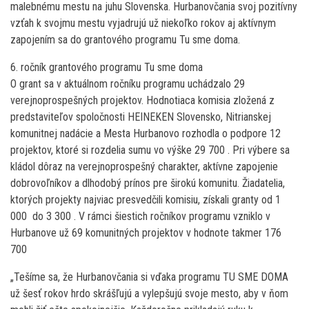
malebnému mestu na juhu Slovenska. Hurbanovčania svoj pozitívny
vzťah k svojmu mestu vyjadrujú už niekoľko rokov aj aktívnym
zapojením sa do grantového programu Tu sme doma.
6. ročník grantového programu Tu sme doma
O grant sa v aktuálnom ročníku programu uchádzalo 29
verejnoprospešných projektov. Hodnotiaca komisia zložená z
predstaviteľov spoločnosti HEINEKEN Slovensko, Nitrianskej
komunitnej nadácie a Mesta Hurbanovo rozhodla o podpore 12
projektov, ktoré si rozdelia sumu vo výške 29 700 . Pri výbere sa
kládol dôraz na verejnoprospešný charakter, aktívne zapojenie
dobrovoľníkov a dlhodobý prínos pre širokú komunitu. Žiadatelia,
ktorých projekty najviac presvedčili komisiu, získali granty od 1
000  do 3 300 . V rámci šiestich ročníkov programu vzniklo v
Hurbanove už 69 komunitných projektov v hodnote takmer 176
700
„Tešíme sa, že Hurbanovčania si vďaka programu TU SME DOMA
už šesť rokov hrdo skrášľujú a vylepšujú svoje mesto, aby v ňom