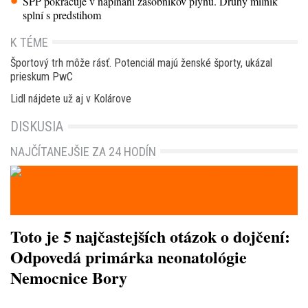
SPP pokračuje v napĺňaní zásobníkov plynu. Druhý míľnik
splní s predstihom
K TÉME
Športový trh môže rásť. Potenciál majú ženské športy, ukázal
prieskum PwC
Lidl nájdete už aj v Kolárove
DISKUSIA
NAJČÍTANEJŠIE ZA 24 HODÍN
Toto je 5 najčastejších otázok o dojčení:
Odpovedá primárka neonatológie
Nemocnice Bory