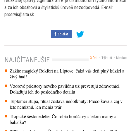
redakčnej úpravy. Agentúra SITA je distribútorom týchto informácií
a za ich obsahovú a štylistickú úroveň nezodpovedá. E-mail:
prservis@sita.sk
Zdieľať
3 Dni
Týždeň
Mesiac
NAJČÍTANEJŠIE
Zažite magický Rokfort na Liptove: čaká vás deň plný kúziel a
živý had!
Vzorové priestory nového pavilónu už preverujú zdravotníci.
Dolaďujú ich do posledného detailu
Teplomer stúpa, rituál zostáva nedotknutý: Prečo káva a čaj v
lete nemiznú, len menia tvár
Tropické šestonedelie. Čo robia horúčavy s telom mamy a
bábätka?