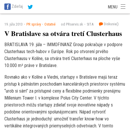
SITA Energetika
SITA Zdravotníctvo
SITA Financie
SITA Doprava
Zdieľaj
MENU
SITA Potravinárstvo
SITA Reality
SITA Školstvo
SITA Vidiek
Diskusia(
)
19. júla 2013
PR správy
Ostatné
od PRservis.sk
SITA
V Bratislave sa otvára tretí Clusterhaus
BRATISLAVA 19. júla – IMMOFINANZ Group pokračuje v podpore
Clusterhaus tech-hubov v Európe. Rok po otvorení prvého
Clusterhausu v Kolíne, sa otvára tretí Clusterhaus na ploche vyše
10.000 m² práve v Bratislave.
Rovnako ako v Kolíne a Viedni, startupy v Bratislave majú teraz
prístup k pätnástim poschodiam kancelárskych priestorov systému
“urob si sám” za prístupné ceny a flexibilne podmienky prenájmu
Millenium Tower I. v komplexe Polus City Center. V týchto
priestoroch môžu startupy zdielať svoje inovatívne nápady s
podobne orientovanými spolunájomcami. Nápad vytvoriť
Clusterhaus je jednoduchý: umožniť transfer know-how vo
vertikálne integrovaných priemyselných odvetviach. V tomto