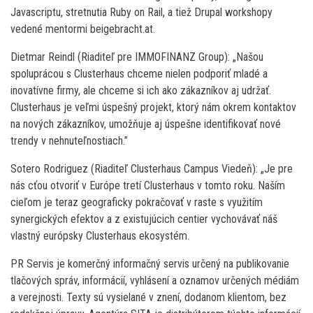
Javascriptu, stretnutia Ruby on Rail, a tiež Drupal workshopy
vedené mentormi beigebracht.at.
Dietmar Reindl (Riaditeľ pre IMMOFINANZ Group): „Našou
spoluprácou s Clusterhaus chceme nielen podporiť mladé a
inovatívne firmy, ale chceme si ich ako zákazníkov aj udržať.
Clusterhaus je veľmi úspešný projekt, ktorý nám okrem kontaktov
na nových zákazníkov, umožňuje aj úspešne identifikovať nové
trendy v nehnuteľnostiach.”
Sotero Rodriguez (Riaditeľ Clusterhaus Campus Viedeň): „Je pre
nás cťou otvoriť v Európe tretí Clusterhaus v tomto roku. Naším
cieľom je teraz geograficky pokračovať v raste s využitím
synergických efektov a z existujúcich centier vychovávať náš
vlastný európsky Clusterhaus ekosystém.
PR Servis je komerčný informačný servis určený na publikovanie
tlačových správ, informácií, vyhlásení a oznamov určených médiám
a verejnosti. Texty sú vysielané v znení, dodanom klientom, bez