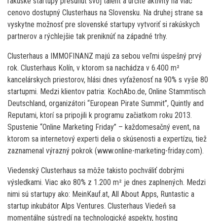
rakúske startupy presunúť svoj talent a určité aktivity na viac
cenovo dostupný Clusterhaus na Slovensku. Na druhej strane sa
vyskytne možnosť pre slovenské startupy vytvoriť si rakúskych
partnerov a rýchlejšie tak preniknúť na západné trhy.
Clusterhaus a IMMOFINANZ majú za sebou veľmi úspešný prvý
rok. Clusterhaus Kolín, v ktorom sa nachádza v 6.400 m²
kancelárskych priestorov, hlási dnes vyťaženosť na 90% s vyše 80
startupmi. Medzi klientov patria: KochAbo.de, Online Stammtisch
Deutschland, organizátori “European Pirate Summit”, Quintly and
Reputami, ktorí sa pripojili k programu začiatkom roku 2013.
Spustenie “Online Marketing Friday” – každomesačný event, na
ktorom sa internetový experti delia o skúsenosti a expertízu, tiež
zaznamenal výrazný pokrok (www.online-marketing-friday.com).
Viedenský Clusterhaus sa môže takisto pochváliť dobrými
výsledkami. Viac ako 80% z 1.200 m² je dnes zaplnených. Medzi
nimi sú startupy ako: MeinKauf.at, All About Apps, Runtastic a
startup inkubátor Alps Ventures. Clusterhaus Viedeň sa
momentálne sústredí na technologické aspekty, hosting