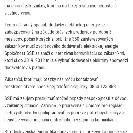
má chrániť zákazníkov, ktorí sa do takejto situácie nedostanú
vlastnou vinou.
Tento náhradný spôsob dodávky elektrickej energie je
zabezpečovaný na základe právnych predpisov po dobu 3
mesiacov, počas ktorých si približne 350 zainteresovaných
zákazníkov musí zvoliť nového dodávateľa elektrickej energie.
Spoločnosť SSE sa snaží o intenzívnu komunikáciu so zákazníkmi,
ktorí si do 30. 9. 2012 musia vybrať dodávateľa elektriny spomedzi
dodávateľov s platnou
Zákazníci, ktorí majú otázky nás môžu kontaktovať
prostredníctvom špeciálnej telefonickej linky: 0850 123 888.
SSE má záujem preskúmať možné prípady nespokojnosti z dôvodu
vzniknutej situácie. Zároveň je pripravená s Úradom pre reguláciu
sieťových odvetví spolupracovať na príprave potrebných analýz a
neustále vyvíjame snahu o stretnutie a vzájomnú komunikáciu.
Stredoslovenská energetika dodáva energiu pre život a podnikanie