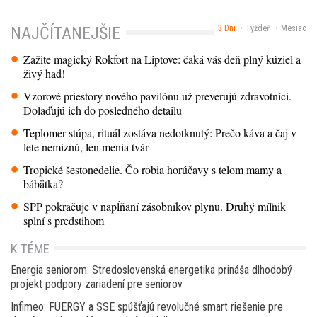
3 Dni
Týždeň
Mesiac
NAJČÍTANEJŠIE
Zažite magický Rokfort na Liptove: čaká vás deň plný kúziel a
živý had!
Vzorové priestory nového pavilónu už preverujú zdravotníci.
Dolaďujú ich do posledného detailu
Teplomer stúpa, rituál zostáva nedotknutý: Prečo káva a čaj v
lete nemiznú, len menia tvár
Tropické šestonedelie. Čo robia horúčavy s telom mamy a
bábätka?
SPP pokračuje v napĺňaní zásobníkov plynu. Druhý míľnik
splní s predstihom
K TÉME
Energia seniorom: Stredoslovenská energetika prináša dlhodobý
projekt podpory zariadení pre seniorov
Infimeo: FUERGY a SSE spúšťajú revolučné smart riešenie pre