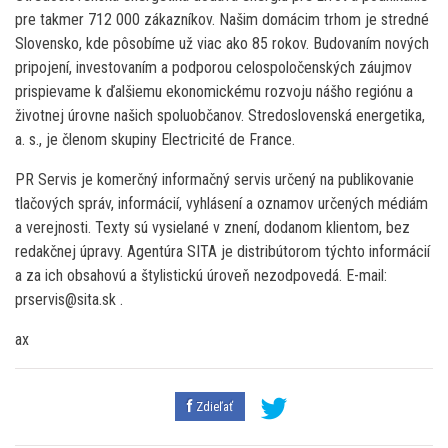
pre takmer 712 000 zákazníkov. Našim domácim trhom je stredné
Slovensko, kde pôsobíme už viac ako 85 rokov. Budovaním nových
pripojení, investovaním a podporou celospoločenských záujmov
prispievame k ďalšiemu ekonomickému rozvoju nášho regiónu a
životnej úrovne našich spoluobčanov. Stredoslovenská energetika,
a. s., je členom skupiny Electricité de France.
PR Servis je komerčný informačný servis určený na publikovanie
tlačových správ, informácií, vyhlásení a oznamov určených médiám
a verejnosti. Texty sú vysielané v znení, dodanom klientom, bez
redakčnej úpravy. Agentúra SITA je distribútorom týchto informácií
a za ich obsahovú a štylistickú úroveň nezodpovedá. E-mail:
prservis@sita.sk .
ax
Zdieľať