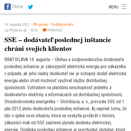
SITA Energetika
SITA Zdravotníctvo
SITA Financie
SITA Doprava
Zdieľaj
MENU
SITA Potravinárstvo
SITA Reality
SITA Školstvo
SITA Vidiek
14. augusta 2012
PR správy
Podnikové info
Diskusia(
)
od PRservis.sk
SITA
SSE – dodávateľ poslednej inštancie
chráni svojich klientov
BRATISLAVA 14. augusta – Úlohou a zodpovednosťou dodávateľa
poslednej inštancie je zabezpečiť elektrickú energiu pre zákazníka
v prípade, ak jeho riadny dodávateľ nie je schopný dodať elektrickú
energiu alebo stratí možnosť využívať služby distribučnej
spoločnosti. Vzhľadom na platobnú neschopnosť jedného z
dodávateľov elektriny a informáciách od distribučnej spoločnosti,
Stredoslovenská energetika – Distribúcia, a. s., prevzala SSE od 1.
júla 2012 úlohu dodávateľa poslednej inštancie. Aj napriek tomu, že
išlo o úplne novú situáciu, ktorá sa vyskytla prvýkrát v histórii,
zákazníci mali od SSE zaistenú plynulú dodávku elektrickej
energie. Dodávka poslednej inštancie je prechodné obdobie, ktoré