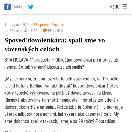
SITA Energetika
SITA Zdravotníctvo
SITA Financie
SITA Doprava
Zdieľaj
MENU
SITA Potravinárstvo
SITA Reality
SITA Školstvo
SITA Vidiek
11. augusta 2014
PR správy
Financie
Diskusia(
)
od PRservis.sk
SITA
Spoveď dovolenkára: spali sme vo
väzenských celách
BRATISLAVA 11. augusta – Obligátna dovolenka pri mori sa už
nenosí. Čo tak vymeniť klasiku za adrenalín?
„Myslel som si, že som už v hoteloch zažil všetko, no Propeller
Island hotel v Berlíne ma fakt dostal,“ hovorí dovolenkár Peter,
ktorý typické vylihovanie na pláži už dávno zavesil na klinec.
Klasické ubytovanie tam totiž nenájdete – hotel je zariadený v
dadaistickom štýle umenia. „Každá izba je úplne iná – v jednej je
všetok nábytok hore nohami, iná vyzerá ako väzenská cela. My
sme dokonca spali v rakvách,“ smeje sa 29 ročný Popradčan.