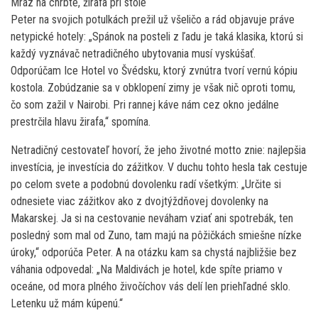
Mráz na chrbte, žirafa pri stole
Peter na svojich potulkách prežil už všeličo a rád objavuje práve
netypické hotely: „Spánok na posteli z ľadu je taká klasika, ktorú si
každý vyznávač netradičného ubytovania musí vyskúšať.
Odporúčam Ice Hotel vo Švédsku, ktorý zvnútra tvorí vernú kópiu
kostola. Zobúdzanie sa v obklopení zimy je však nič oproti tomu,
čo som zažil v Nairobi. Pri rannej káve nám cez okno jedálne
prestrčila hlavu žirafa,“ spomína.
Netradičný cestovateľ hovorí, že jeho životné motto znie: najlepšia
investícia, je investícia do zážitkov. V duchu tohto hesla tak cestuje
po celom svete a podobnú dovolenku radí všetkým: „Určite si
odnesiete viac zážitkov ako z dvojtýždňovej dovolenky na
Makarskej. Ja si na cestovanie neváham vziať ani spotrebák, ten
posledný som mal od Zuno, tam majú na pôžičkách smiešne nízke
úroky,“ odporúča Peter. A na otázku kam sa chystá najbližšie bez
váhania odpovedal: „Na Maldivách je hotel, kde spíte priamo v
oceáne, od mora plného živočíchov vás delí len priehľadné sklo.
Letenku už mám kúpenú.“