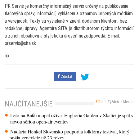
PR Servis je komerčný informačný servis určený na publikovanie
tlačových správ, informácií, vyhlásení a oznamov určených médiám
a verejnosti. Texty sú vysielané v znení, dodanom klientom, bez
redakčnej úpravy. Agentúra SITA je distribútorom týchto informácií
a za ich obsahovú a štylistickú úroveň nezodpovedá. E-mail:
prservis@sita.sk .
bx
Zdieľať
3 Dni
Týždeň
Mesiac
NAJČÍTANEJŠIE
Leto na Baťáku opäť ožíva. Euphoria Garden v Skalici je späť s
novou sériou open-air eventov
Nadácia Henkel Slovensko podporila folklórny festival, ktorý
spája generácie už 23 rokov