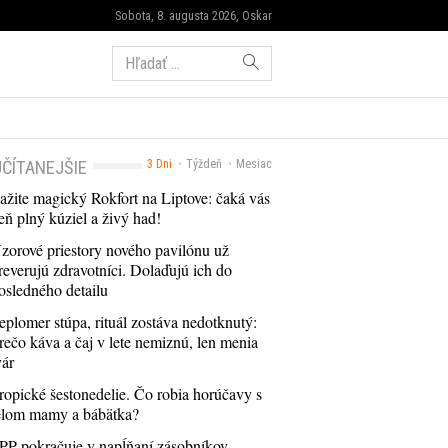
Sobota, 8. augusta 2026, Oskar
Hľadať:
ČÍTANEJŠIE
3 Dni
Týždeň
Mesiac
ažite magický Rokfort na Liptove: čaká vás
eň plný kúziel a živý had!
zorové priestory nového pavilónu už
reverujú zdravotníci. Dolaďujú ich do
osledného detailu
eplomer stúpa, rituál zostáva nedotknutý:
rečo káva a čaj v lete nemiznú, len menia
vár
ropické šestonedelie. Čo robia horúčavy s
elom mamy a bábätka?
PP pokračuje v napĺňaní zásobníkov