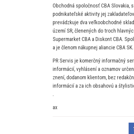
Obchodná spoločnosť CBA Slovakia, s.r
podnikateľské aktivity jej zakladateľo
prevádzkuje dva veľkoobchodné skla
území SR, členených do troch hlavný
Supermarket CBA a Diskont CBA. Spo
a je členom nákupnej aliancie CBA SK.
PR Servis je komerčný informačný serv
informácií, vyhlásení a oznamov určen
znení, dodanom klientom, bez redakčne
informácií a za ich obsahovú a štylis
.
ax