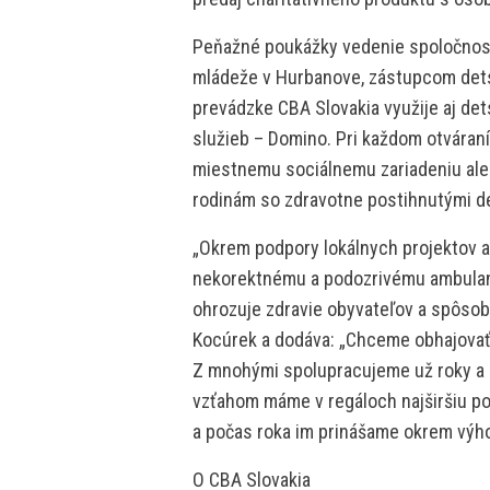
Peňažné poukážky vedenie spoločnost
mládeže v Hurbanove, zástupcom dets
prevádzke CBA Slovakia využije aj de
služieb – Domino. Pri každom otváran
miestnemu sociálnemu zariadeniu ale
rodinám so zdravotne postihnutými 
„Okrem podpory lokálnych projektov a
nekorektnému a podozrivému ambulan
ohrozuje zdravie obyvateľov a spôsob
Kocúrek a dodáva: „Chceme obhajovať
Z mnohými spolupracujeme už roky a
vzťahom máme v regáloch najširšiu p
a počas roka im prinášame okrem výho
O CBA Slovakia