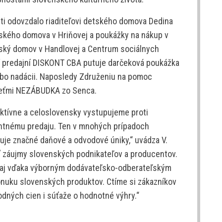
i odovzdalo riaditeľovi detského domova Dedina
kého domova v Hriňovej a poukážky na nákup v
tský domov v Handlovej a Centrum sociálnych
í predajní DISKONT CBA putuje darčeková poukážka
bo nadácii. Naposledy Združeniu na pomoc
deťmi NEZÁBUDKA zo Senca.
ktívne a celoslovensky vystupujeme proti
tnému predaju. Ten v mnohých prípadoch
uje značné daňové a odvodové úniky,“ uvádza V.
 záujmy slovenských podnikateľov a producentov.
 aj vďaka výborným dodávateľsko-odberateľským
onuku slovenských produktov. Ctíme si zákazníkov
dných cien i súťaže o hodnotné výhry.“