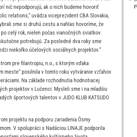
p
orí nič nepodporujú, ak o nich budeme hovoriť
lic relations,“ uvádza viceprezident CBA Slovakia,
Vybrali sme si druhú cestu a nahlas hovoríme, že
 po celý rok, nielen počas vianočných sviatkov.
 skutočne potrebujú. Za posledné dva roky sme
medzi niekoľko účelových sociálnych projektov.“
rom pre filantropiu, n.o., s ktorým vďaka
 meste“ posilnila v tomto roku vytváranie vzťahov
eráciami. Na základe rozhodnutia hodnotiacej
ch projektov v Lučenci. Mysleli sme i na mladšiu
mladých športových talentov v JUDO KLUB KATSUDO
erom projektu na podporu zariadenia Ôsmy
zmom. V spolupráci s Nadáciou LINAJE podporila
bnosťami slovenského kultúrneho života.