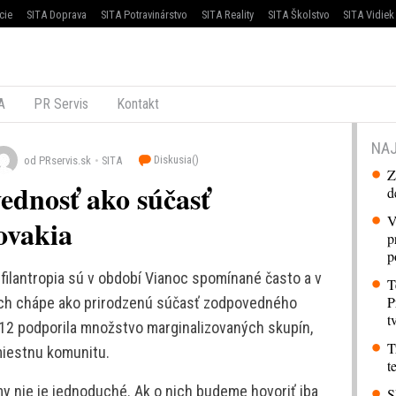
cie
SITA Doprava
SITA Potravinárstvo
SITA Reality
SITA Školstvo
SITA Vidiek
A
PR Servis
Kontakt
NAJ
Diskusia(
)
od PRservis.sk
SITA
Z
ednosť ako súčasť
d
V
ovakia
p
p
filantropia sú v období Vianoc spomínané často a v
T
P
 ich chápe ako prirodzenú súčasť zodpovedného
t
2012 podporila množstvo marginalizovaných skupín,
T
iestnu komunitu.
t
rmy nie je jednoduché. Ak o nich budeme hovoriť iba
S