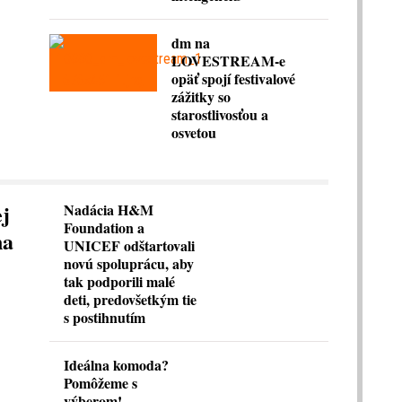
dm na
LOVESTREAM-e
opäť spojí festivalové
zážitky so
starostlivosťou a
osvetou
ej
Nadácia H&M
Foundation a
na
UNICEF odštartovali
novú spoluprácu, aby
tak podporili malé
deti, predovšetkým tie
s postihnutím
Ideálna komoda?
Pomôžeme s
výberom!