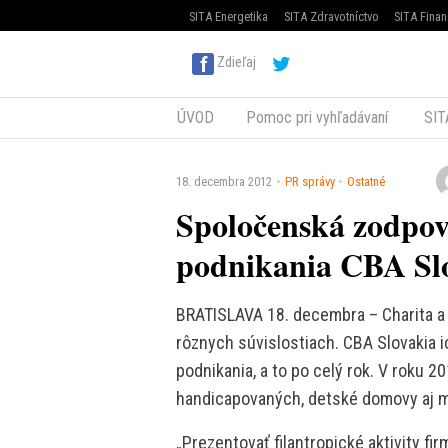
SITA Energetika
SITA Zdravotníctvo
SITA Finan
Zdieľaj
ÚVOD
Pomoc pri vyhľadávaní
SIT
18. decembra 2012
PR správy
Ostatné
Spoločenská zodpov
podnikania CBA Sl
BRATISLAVA 18. decembra – Charita a 
rôznych súvislostiach. CBA Slovakia
podnikania, a to po celý rok. V roku 
handicapovaných, detské domovy aj m
„Prezentovať filantropické aktivity fi