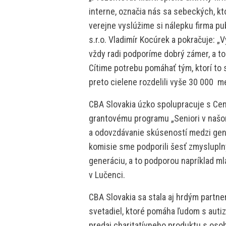
interne, označia nás sa sebeckých, kt
verejne vyslúžime si nálepku firma pub
s.r.o. Vladimír Kocúrek a pokračuje: „
vždy radi podporíme dobrý zámer, a to
Cítime potrebu pomáhať tým, ktorí to
preto cielene rozdelili vyše 30 000  
CBA Slovakia úzko spolupracuje s Cent
grantovému programu „Seniori v našom
a odovzdávanie skúseností medzi gen
komisie sme podporili šesť zmysluplný
generáciu, a to podporou napríklad 
v Lučenci.
CBA Slovakia sa stala aj hrdým partn
svetadiel, ktoré pomáha ľudom s auti
predaj charitatívneho produktu s oso