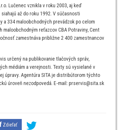
.o. Lučenec vznikla v roku 2003, aj keď
v siahajú až do roku 1992. V súčasnosti
dy a 334 maloobchodných prevádzok po celom
ch maloobchodným reťazcov CBA Potraviny, Cent
ločnosť zamestnáva približne 2 400 zamestnancov
is určený na publikovanie tlačových správ,
ých médiám a verejnosti. Texty sú vysielané v
j úpravy. Agentúra SITA je distribútorom týchto
tickú úroveň nezodpovedá. E-mail: prservis@sita.sk
Zdieľať