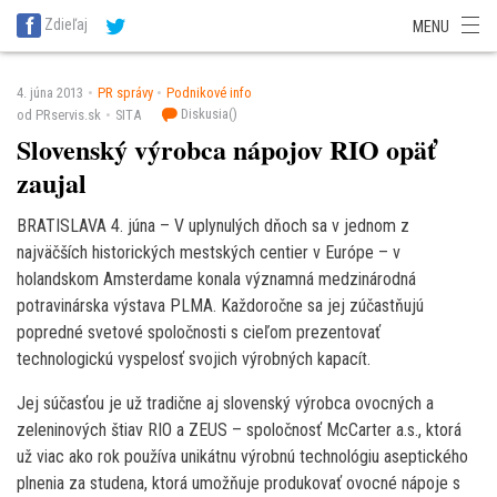
SITA Energetika
SITA Zdravotníctvo
SITA Financie
SITA Doprava
Zdieľaj
MENU
SITA Potravinárstvo
SITA Reality
SITA Školstvo
SITA Vidiek
4. júna 2013
PR správy
Podnikové info
Diskusia(
)
od PRservis.sk
SITA
Slovenský výrobca nápojov RIO opäť
zaujal
BRATISLAVA 4. júna – V uplynulých dňoch sa v jednom z
najväčších historických mestských centier v Európe – v
holandskom Amsterdame konala významná medzinárodná
potravinárska výstava PLMA. Každoročne sa jej zúčastňujú
popredné svetové spoločnosti s cieľom prezentovať
technologickú vyspelosť svojich výrobných kapacít.
Jej súčasťou je už tradične aj slovenský výrobca ovocných a
zeleninových štiav RIO a ZEUS – spoločnosť McCarter a.s., ktorá
už viac ako rok používa unikátnu výrobnú technológiu aseptického
plnenia za studena, ktorá umožňuje produkovať ovocné nápoje s