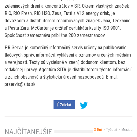
zeleninových drení a koncentrátov v SR. Okrem vlastných značiek
RIO, RIO Fresh, RIO H2O, Zeus, Tutti a V12 energy drink, je
dovozcom a distribútorom renomovaných značiek Jana, Teekanne
a Pasta Zara. McCarter je držiteľ certifikátu kvality ISO 9001.
Spoločnosť zamestnáva približne 200 zamestnancov.
PR Servis je komerčný informačný servis určený na publikovanie
tlačových správ, informácií, vyhlásení a oznamov určených médiám
a verejnosti. Texty sú vysielané v znení, dodanom klientom, bez
redakčnej úpravy. Agentúra SITA je distribútorom týchto informácií
a za ich obsahovú a štylistickú úroveň nezodpovedá. E-mail:
prservis@sita.sk.
Zdieľať
3 Dni
Týždeň
Mesiac
NAJČÍTANEJŠIE