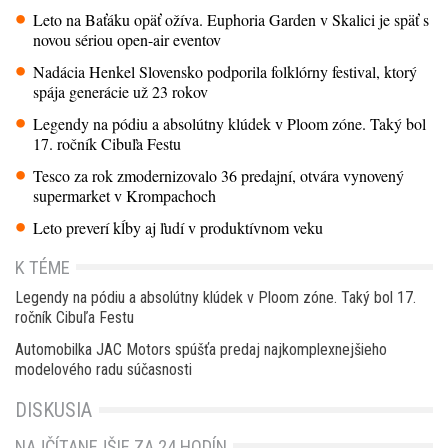
Leto na Baťáku opäť ožíva. Euphoria Garden v Skalici je späť s
novou sériou open-air eventov
Nadácia Henkel Slovensko podporila folklórny festival, ktorý
spája generácie už 23 rokov
Legendy na pódiu a absolútny klúdek v Ploom zóne. Taký bol
17. ročník Cibuľa Festu
Tesco za rok zmodernizovalo 36 predajní, otvára vynovený
supermarket v Krompachoch
Leto preverí kĺby aj ľudí v produktívnom veku
K TÉME
Legendy na pódiu a absolútny klúdek v Ploom zóne. Taký bol 17.
ročník Cibuľa Festu
Automobilka JAC Motors spúšťa predaj najkomplexnejšieho
modelového radu súčasnosti
DISKUSIA
NAJČÍTANEJŠIE ZA 24 HODÍN