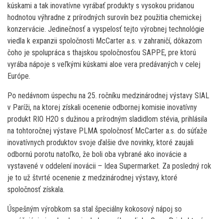
kúskami a tak inovatívne vyrábať produkty s vysokou pridanou
hodnotou výhradne z prírodných surovín bez použitia chemickej
konzervácie. Jedinečnosť a vyspelosť tejto výrobnej technológie
viedla k expanzii spoločnosti McCarter a.s. v zahraničí, dôkazom
čoho je spolupráca s thajskou spoločnosťou SAPPE, pre ktorú
vyrába nápoje s veľkými kúskami aloe vera predávaných v celej
Európe.
Po nedávnom úspechu na 25. ročníku medzinárodnej výstavy SIAL
v Paríži, na ktorej získali ocenenie odbornej komisie inovatívny
produkt RIO H2O s dužinou a prírodným sladidlom stévia, prihlásila
na tohtoročnej výstave PLMA spoločnosť McCarter a.s. do súťaže
inovatívnych produktov svoje ďalšie dve novinky, ktoré zaujali
odbornú porotu natoľko, že boli oba vybrané ako inovácie a
vystavené v oddelení inovácii – Idea Supermarket. Za posledný rok
je to už štvrté ocenenie z medzinárodnej výstavy, ktoré
spoločnosť získala.
Úspešným výrobkom sa stal špeciálny kokosový nápoj so