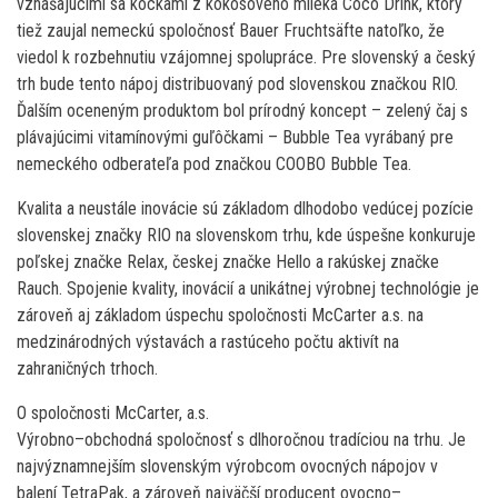
vznášajúcimi sa kockami z kokosového mlieka Coco Drink, ktorý
tiež zaujal nemeckú spoločnosť Bauer Fruchtsäfte natoľko, že
viedol k rozbehnutiu vzájomnej spolupráce. Pre slovenský a český
trh bude tento nápoj distribuovaný pod slovenskou značkou RIO.
Ďalším oceneným produktom bol prírodný koncept – zelený čaj s
plávajúcimi vitamínovými guľôčkami – Bubble Tea vyrábaný pre
nemeckého odberateľa pod značkou COOBO Bubble Tea.
Kvalita a neustále inovácie sú základom dlhodobo vedúcej pozície
slovenskej značky RIO na slovenskom trhu, kde úspešne konkuruje
poľskej značke Relax, českej značke Hello a rakúskej značke
Rauch. Spojenie kvality, inovácií a unikátnej výrobnej technológie je
zároveň aj základom úspechu spoločnosti McCarter a.s. na
medzinárodných výstavách a rastúceho počtu aktivít na
zahraničných trhoch.
O spoločnosti McCarter, a.s.
Výrobno–obchodná spoločnosť s dlhoročnou tradíciou na trhu. Je
najvýznamnejším slovenským výrobcom ovocných nápojov v
balení TetraPak, a zároveň najväčší producent ovocno–