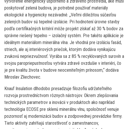
vytvorenie energeticky úsporného a zdravého prostredia, aké musí
poskytovať zelená budova, je potrebné používať materiály
ekologické a hygienicky nezávadné. „Veľmi dôležitou súčasťou
zelených budov sú tepelné izolácie. Pri hodnotení úrovne stavby
podľa certifikačných kritérií môže projekt získať až 30 % bodov za
správne riešený tepelno – izolačný systém. Pre takéto aplikácie je
ideálnym materiálom minerálna vlna. Je vhodná pre izoláciu fasád,
striech, ale aj interiérových priečok, ktorým dodáva vynikajúcu
zvukovú nepriezvučnosť. Vyrába sa z 85 % recyklovaných surovín a
svojou paropriepustnosťou vytvára zdravé ovzdušie v interiéri, čo
je pre kvalitu života v budove neoceniteľným prínosom,“ dodáva
Miroslav Zliechovec.
Knauf Insulation dlhodobo presadzuje filozofiu udržateľného
rozvoja prostredníctvom rôznych nástrojov. Okrem zlepšovania
technických parametrov a inovácii v produktoch ako napríklad
technológia ECOSE pre sklenú minerálnu vlnu, spoločnosť venuje
pozornosť aj modernizácii budov a zodpovednej prevádzke firmy.
Tieto aktivity zahŕňajú starostlivosť o zamestnancov,