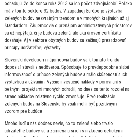
odhadujú, že do konca roka 2013 sa ich počet zdvojnásobí. Poľsko
má v tomto sektore 32 budov. V západnej Európe je výstavba
zelených budov nezvratným trendom a v mnohých krajinách už aj
štandardom. Záujemcovia o prenájom administratívnych priestorov
sa už nepýtajú, či je budova zelená, ale akú úroveň certifikátu
dosahuje. Aj v sektore obytných budov sa začínajú presadzovať
princípy udržateľnej výstavby.
Slovenskí developeri i nájomcovia budov sa k tomuto trendu
doposiaľ stavali s nedôverou. Spôsobuje to pravdepodobne slabá
informovanosť o prínose zelených budov a málo skúseností s ich
výstavbou a užívaním. Vyššie investičné náklady v porovnaní s
bežnými projektami mnohých odradili, no dnes sa tento rozdiel na
strane nákladov relatívne rýchlo zmenšuje. Prvé realizácie
zelených budov na Slovensku by však mohli byť pozitívnym
vzorom pre budúce
Mnoho ľudí u nás dodnes nevie, čo to zelené alebo trvalo
udržateľné budovy sú a zamieňajú si ich s nízkoenergetickými