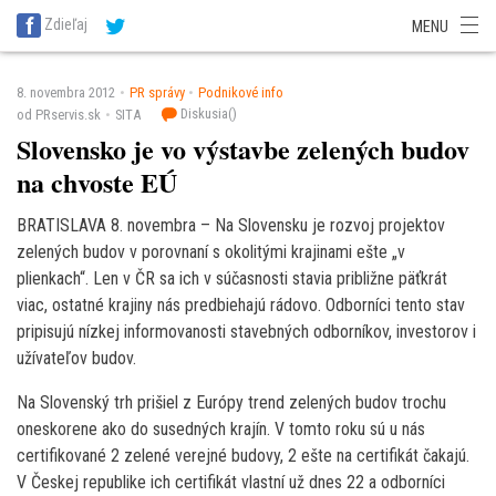
SITA Energetika
SITA Zdravotníctvo
SITA Financie
SITA Doprava
Zdieľaj
MENU
SITA Potravinárstvo
SITA Reality
SITA Školstvo
SITA Vidiek
8. novembra 2012
PR správy
Podnikové info
Diskusia(
)
od PRservis.sk
SITA
Slovensko je vo výstavbe zelených budov
na chvoste EÚ
BRATISLAVA 8. novembra – Na Slovensku je rozvoj projektov
zelených budov v porovnaní s okolitými krajinami ešte „v
plienkach“. Len v ČR sa ich v súčasnosti stavia približne päťkrát
viac, ostatné krajiny nás predbiehajú rádovo. Odborníci tento stav
pripisujú nízkej informovanosti stavebných odborníkov, investorov i
užívateľov budov.
Na Slovenský trh prišiel z Európy trend zelených budov trochu
oneskorene ako do susedných krajín. V tomto roku sú u nás
certifikované 2 zelené verejné budovy, 2 ešte na certifikát čakajú.
V Českej republike ich certifikát vlastní už dnes 22 a odborníci