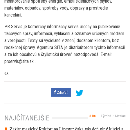
monitorovanie spotreby energie, emisií skleníkových plynov,
materiálov, odpadov, spotreby vody, dopravy a prostredie
kancelárií.
PR Servis je komerčný informačný servis určený na publikovanie
tlačových správ, informácií, vyhlásení a oznamov určených médiám
a verejnosti. Texty sú vysielané v znení, dodanom klientom, bez
redakčnej úpravy. Agentúra SITA je distribútorom týchto informácií
a za ich obsahovú a štylistickú úroveň nezodpovedá. E-mail:
prservis@sita.sk .
ax
Zdieľať
3 Dni
Týždeň
Mesiac
NAJČÍTANEJŠIE
Zažite magický Rokfort na Liptove: čaká vás deň plný kúziel a