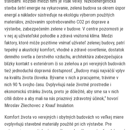
stavbami. Rozdiel medzi nimi je však veľký. Nízkoenergetická
stavba šetrí energie na vykurovanie, zelená budova sa okrem úspor
energií a nákladov sústreďuje na ekológiu výberom použitých
materiálov, znižovaním spotrebovaného CO2 pri doprave a
výstavbe, zabezpečením zelene v budove. V centre pozornosti je
v nej aj užívateľské pohodlie a zdravá vnútorná klíma. Medzi
faktory, ktoré môže pozitívne vnímať užívateľ zelenej budovy, patrí
tepelný a akustický komfort, vhodné a zdravé osvetlenie, dostatok
denného svetla a čerstvého vzduchu, architektúra zabezpečujúca
blízky kontakt s exteriérom či so zeleňou a pri verejných budovách
tiež jednoduchá dopravná dostupnosť. „Budovy majú najväčší vplyv
na kvalitu života človeka. Bývame v nich a pracujeme, trávime v
nich 90 % svojho času. Ovplyvňujú naše životné prostredie i
ekonomickú stránku života, preto je dôležité, aby sme sa v nich
cítili dobre a aby mali na nás priaznivý zdravotný účinok,“ hovorí
Miroslav Zliechovec z Knauf Insulation.
Komfort života vo verejných i obytných budovách vo veľkej miere
ovplyvňujú stavebné materiály použité pri ich výstavbe. Pre