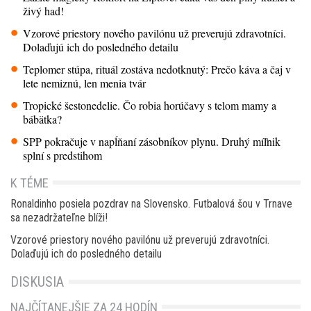
živý had!
Vzorové priestory nového pavilónu už preverujú zdravotníci.
Dolaďujú ich do posledného detailu
Teplomer stúpa, rituál zostáva nedotknutý: Prečo káva a čaj v
lete nemiznú, len menia tvár
Tropické šestonedelie. Čo robia horúčavy s telom mamy a
bábätka?
SPP pokračuje v napĺňaní zásobníkov plynu. Druhý míľnik
splní s predstihom
K TÉME
Ronaldinho posiela pozdrav na Slovensko. Futbalová šou v Trnave
sa nezadržateľne blíži!
Vzorové priestory nového pavilónu už preverujú zdravotníci.
Dolaďujú ich do posledného detailu
DISKUSIA
NAJČÍTANEJŠIE ZA 24 HODÍN