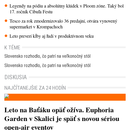
Legendy na pódiu a absolútny klúdek v Ploom zóne. Taký bol
17. ročník Cibuľa Festu
Tesco za rok zmodernizovalo 36 predajní, otvára vynovený
supermarket v Krompachoch
Leto preverí kĺby aj ľudí v produktívnom veku
K TÉME
Slovensko rozhodlo, čo patrí na veľkonočný stôl
Slovensko rozhodlo, čo patrí na veľkonočný stôl
DISKUSIA
NAJČÍTANEJŠIE ZA 24 HODÍN
Leto na Baťáku opäť ožíva. Euphoria
Garden v Skalici je späť s novou sériou
open-air eventov