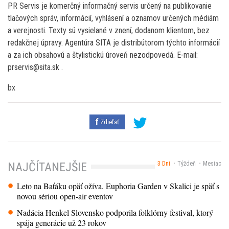
PR Servis je komerčný informačný servis určený na publikovanie
tlačových správ, informácií, vyhlásení a oznamov určených médiám
a verejnosti. Texty sú vysielané v znení, dodanom klientom, bez
redakčnej úpravy. Agentúra SITA je distribútorom týchto informácií
a za ich obsahovú a štylistickú úroveň nezodpovedá. E-mail:
prservis@sita.sk .
bx
Zdieľať
3 Dni
Týždeň
Mesiac
NAJČÍTANEJŠIE
Leto na Baťáku opäť ožíva. Euphoria Garden v Skalici je späť s
novou sériou open-air eventov
Nadácia Henkel Slovensko podporila folklórny festival, ktorý
spája generácie už 23 rokov