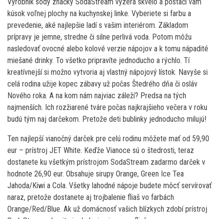
Výrobník sódy značky SodaStream vyzerá skvelo a postačí vám
kúsok voľnej plochy na kuchynskej linke. Vyberiete si farbu a
prevedenie, aké najlepšie ladí s vašim interiérom. Základom
prípravy je jemne, stredne či silne perlivá voda. Potom môžu
nasledovať ovocné alebo kolové verzie nápojov a k tomu nápadité
miešané drinky. To všetko pripravíte jednoducho a rýchlo. Tí
kreatívnejší si možno vytvoria aj vlastný nápojový lístok. Navyše si
celá rodina užije kopec zábavy už počas Štedrého dňa či osláv
Nového roka. A na kom nám najviac záleží? Predsa na tých
najmenších. Ich rozžiarené tváre počas najkrajšieho večera v roku
budú tým naj darčekom. Pretože deti bublinky jednoducho milujú!
Ten najlepší vianočný darček pre celú rodinu môžete mať od 59,90
eur – prístroj JET White. Keďže Vianoce sú o štedrosti, teraz
dostanete ku všetkým prístrojom SodaStream zadarmo darček v
hodnote 26,90 eur. Obsahuje sirupy Orange, Green Ice Tea
Jahoda/Kiwi a Cola. Všetky lahodné nápoje budete môcť servírovať
naraz, pretože dostanete aj trojbalenie fliaš vo farbách
Orange/Red/Blue. Ak už domácnosť vašich blízkych zdobí prístroj