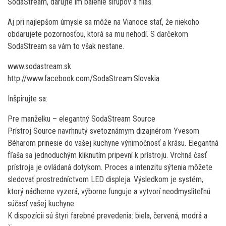
SodaStream, darujte im balenie sirupov a fliaš.
Aj pri najlepšom úmysle sa môže na Vianoce stať, že niekoho
obdarujete pozornosťou, ktorá sa mu nehodí. S darčekom
SodaStream sa vám to však nestane.
www.sodastream.sk
http://www.facebook.com/SodaStream.Slovakia
Inšpirujte sa:
Pre manželku – elegantný SodaStream Source
Prístroj Source navrhnutý svetoznámym dizajnérom Yvesom
Béharom prinesie do vašej kuchyne výnimočnosť a krásu. Elegantná
fľaša sa jednoduchým kliknutím pripevní k prístroju. Vrchná časť
prístroja je ovládaná dotykom. Proces a intenzitu sýtenia môžete
sledovať prostredníctvom LED displeja. Výsledkom je systém,
ktorý nádherne vyzerá, výborne funguje a vytvorí neodmysliteľnú
súčasť vašej kuchyne.
K dispozícii sú štyri farebné prevedenia: biela, červená, modrá a