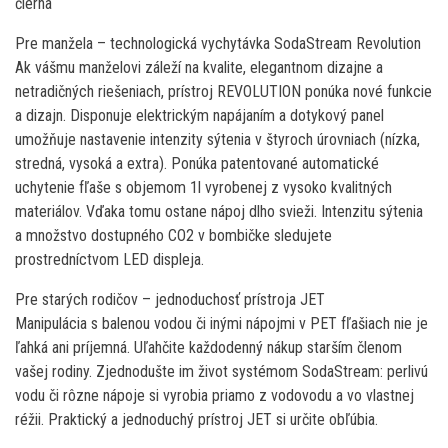
čierna
Pre manžela – technologická vychytávka SodaStream Revolution
Ak vášmu manželovi záleží na kvalite, elegantnom dizajne a
netradičných riešeniach, prístroj REVOLUTION ponúka nové funkcie
a dizajn. Disponuje elektrickým napájaním a dotykový panel
umožňuje nastavenie intenzity sýtenia v štyroch úrovniach (nízka,
stredná, vysoká a extra). Ponúka patentované automatické
uchytenie fľaše s objemom 1l vyrobenej z vysoko kvalitných
materiálov. Vďaka tomu ostane nápoj dlho svieži. Intenzitu sýtenia
a množstvo dostupného CO2 v bombičke sledujete
prostredníctvom LED displeja.
Pre starých rodičov – jednoduchosť prístroja JET
Manipulácia s balenou vodou či inými nápojmi v PET fľašiach nie je
ľahká ani príjemná. Uľahčite každodenný nákup starším členom
vašej rodiny. Zjednodušte im život systémom SodaStream: perlivú
vodu či rôzne nápoje si vyrobia priamo z vodovodu a vo vlastnej
réžii. Praktický a jednoduchý prístroj JET si určite obľúbia.