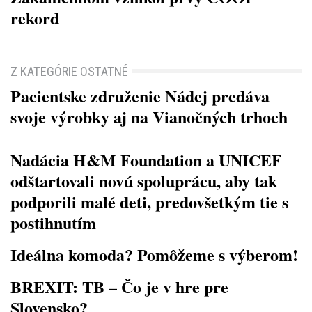
rekord
Z KATEGÓRIE OSTATNÉ
Pacientske združenie Nádej predáva
svoje výrobky aj na Vianočných trhoch
Nadácia H&M Foundation a UNICEF
odštartovali novú spoluprácu, aby tak
podporili malé deti, predovšetkým tie s
postihnutím
Ideálna komoda? Pomôžeme s výberom!
BREXIT: TB – Čo je v hre pre
Slovensko?