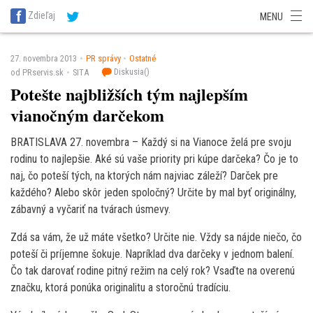
SITA Energetika
SITA Zdravotníctvo
SITA Financie
SITA Doprava
Zdieľaj
MENU
SITA Potravinárstvo
SITA Reality
SITA Školstvo
SITA Vidiek
27. novembra 2013
PR správy
Ostatné
Diskusia(
)
od PRservis.sk
SITA
Potešte najbližších tým najlepším
vianočným darčekom
BRATISLAVA 27. novembra – Každý si na Vianoce želá pre svoju
rodinu to najlepšie. Aké sú vaše priority pri kúpe darčeka? Čo je to
naj, čo poteší tých, na ktorých nám najviac záleží? Darček pre
každého? Alebo skôr jeden spoločný? Určite by mal byť originálny,
zábavný a vyčariť na tvárach úsmevy.
Zdá sa vám, že už máte všetko? Určite nie. Vždy sa nájde niečo, čo
poteší či príjemne šokuje. Napríklad dva darčeky v jednom balení.
Čo tak darovať rodine pitný režim na celý rok? Vsaďte na overenú
značku, ktorá ponúka originalitu a storočnú tradíciu.