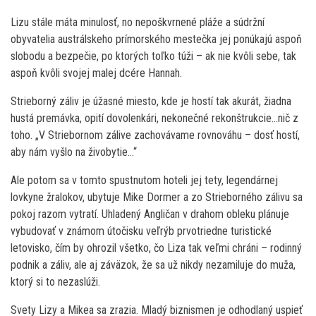
Lizu stále máta minulosť, no nepoškvrnené pláže a súdržní
obyvatelia austrálskeho prímorského mestečka jej ponúkajú aspoň
slobodu a bezpečie, po ktorých toľko túži – ak nie kvôli sebe, tak
aspoň kvôli svojej malej dcére Hannah.
Strieborný záliv je úžasné miesto, kde je hostí tak akurát, žiadna
hustá premávka, opití dovolenkári, nekonečné rekonštrukcie…nič z
toho. „V Striebornom zálive zachovávame rovnováhu – dosť hostí,
aby nám vyšlo na živobytie…“
Ale potom sa v tomto spustnutom hoteli jej tety, legendárnej
lovkyne žralokov, ubytuje Mike Dormer a zo Strieborného zálivu sa
pokoj razom vytratí. Uhladený Angličan v drahom obleku plánuje
vybudovať v známom útočisku veľrýb prvotriedne turistické
letovisko, čím by ohrozil všetko, čo Liza tak veľmi chráni – rodinný
podnik a záliv, ale aj záväzok, že sa už nikdy nezamiluje do muža,
ktorý si to nezaslúži.
Svety Lizy a Mikea sa zrazia. Mladý biznismen je odhodlaný uspieť