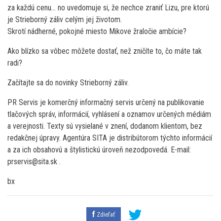
za každú cenu… no uvedomuje si, že nechce zraniť Lizu, pre ktorú
je Strieborný záliv celým jej životom.
Skrotí nádherné, pokojné miesto Mikove žraločie ambície?
Ako blízko sa vôbec môžete dostať, než zničíte to, čo máte tak
radi?
Začítajte sa do novinky Strieborný záliv.
PR Servis je komerčný informačný servis určený na publikovanie
tlačových správ, informácií, vyhlásení a oznamov určených médiám
a verejnosti. Texty sú vysielané v znení, dodanom klientom, bez
redakčnej úpravy. Agentúra SITA je distribútorom týchto informácií
a za ich obsahovú a štylistickú úroveň nezodpovedá. E-mail:
prservis@sita.sk .
bx
Zdieľať