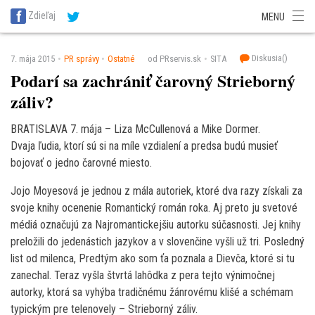
SITA Energetika
SITA Zdravotníctvo
SITA Financie
SITA Doprava
Zdieľaj
MENU
SITA Potravinárstvo
SITA Reality
SITA Školstvo
SITA Vidiek
Diskusia(
)
7. mája 2015
PR správy
Ostatné
od PRservis.sk
SITA
Podarí sa zachrániť čarovný Strieborný
záliv?
BRATISLAVA 7. mája – Liza McCullenová a Mike Dormer.
Dvaja ľudia, ktorí sú si na míle vzdialení a predsa budú musieť
bojovať o jedno čarovné miesto.
Jojo Moyesová je jednou z mála autoriek, ktoré dva razy získali za
svoje knihy ocenenie Romantický román roka. Aj preto ju svetové
médiá označujú za Najromantickejšiu autorku súčasnosti. Jej knihy
preložili do jedenástich jazykov a v slovenčine vyšli už tri. Posledný
list od milenca, Predtým ako som ťa poznala a Dievča, ktoré si tu
zanechal. Teraz vyšla štvrtá lahôdka z pera tejto výnimočnej
autorky, ktorá sa vyhýba tradičnému žánrovému klišé a schémam
typickým pre telenovely – Strieborný záliv.