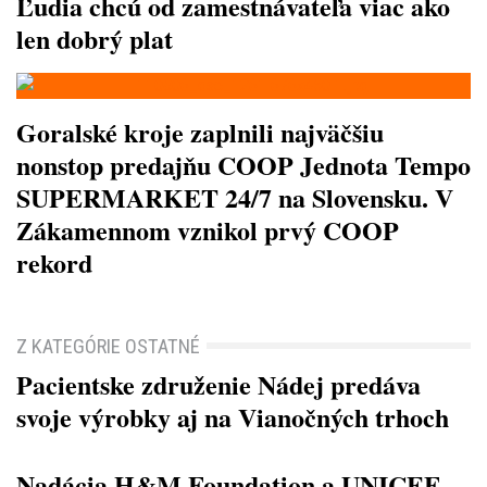
Ľudia chcú od zamestnávateľa viac ako
len dobrý plat
Goralské kroje zaplnili najväčšiu
nonstop predajňu COOP Jednota Tempo
SUPERMARKET 24/7 na Slovensku. V
Zákamennom vznikol prvý COOP
rekord
Z KATEGÓRIE OSTATNÉ
Pacientske združenie Nádej predáva
svoje výrobky aj na Vianočných trhoch
Nadácia H&M Foundation a UNICEF