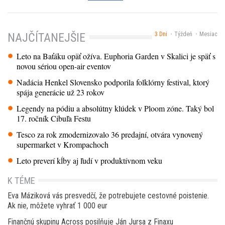
3 Dni
Týždeň
Mesiac
NAJČÍTANEJŠIE
Leto na Baťáku opäť ožíva. Euphoria Garden v Skalici je späť s
novou sériou open-air eventov
Nadácia Henkel Slovensko podporila folklórny festival, ktorý
spája generácie už 23 rokov
Legendy na pódiu a absolútny klúdek v Ploom zóne. Taký bol
17. ročník Cibuľa Festu
Tesco za rok zmodernizovalo 36 predajní, otvára vynovený
supermarket v Krompachoch
Leto preverí kĺby aj ľudí v produktívnom veku
K TÉME
Eva Máziková vás presvedčí, že potrebujete cestovné poistenie.
Ak nie, môžete vyhrať 1 000 eur
Finančnú skupinu Across posilňuje Ján Jursa z Finaxu