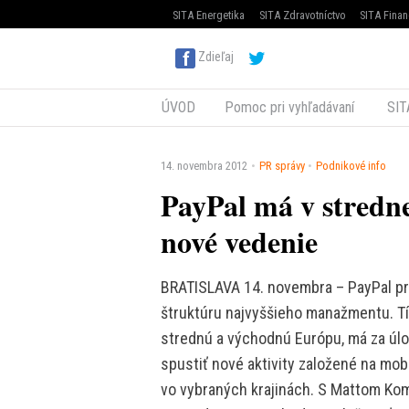
SITA Energetika
SITA Zdravotníctvo
SITA Finan
Zdieľaj
ÚVOD
Pomoc pri vyhľadávaní
SIT
14. novembra 2012
PR správy
Podnikové info
PayPal má v stredn
nové vedenie
BRATISLAVA 14. novembra – PayPal pr
štruktúru najvyššieho manažmentu. Tí
strednú a východnú Európu, má za úlo
spustiť nové aktivity založené na mob
vo vybraných krajinách. S Mattom K