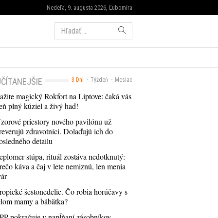
Nedeľa, 9. augusta 2026, Ľubomíra
Hľadať:
ČÍTANEJŠIE
3 Dni
Týždeň
Mesiac
ažite magický Rokfort na Liptove: čaká vás
eň plný kúziel a živý had!
zorové priestory nového pavilónu už
reverujú zdravotníci. Dolaďujú ich do
osledného detailu
eplomer stúpa, rituál zostáva nedotknutý:
rečo káva a čaj v lete nemiznú, len menia
vár
ropické šestonedelie. Čo robia horúčavy s
elom mamy a bábätka?
PP pokračuje v napĺňaní zásobníkov