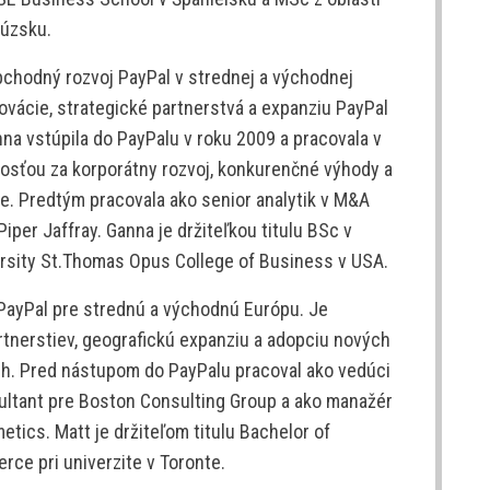
úzsku.
chodný rozvoj PayPal v strednej a východnej
ovácie, strategické partnerstvá a expanziu PayPal
nna vstúpila do PayPalu v roku 2009 a pracovala v
osťou za korporátny rozvoj, konkurenčné výhody a
e. Predtým pracovala ako senior analytik v M&A
Piper Jaffray. Ganna je držiteľkou titulu BSc v
versity St.Thomas Opus College of Business v USA.
PayPal pre strednú a východnú Európu. Je
tnerstiev, geografickú expanziu a adopciu nových
ách. Pred nástupom do PayPalu pracoval ako vedúci
ultant pre Boston Consulting Group a ako manažér
tics. Matt je držiteľom titulu Bachelor of
e pri univerzite v Toronte.