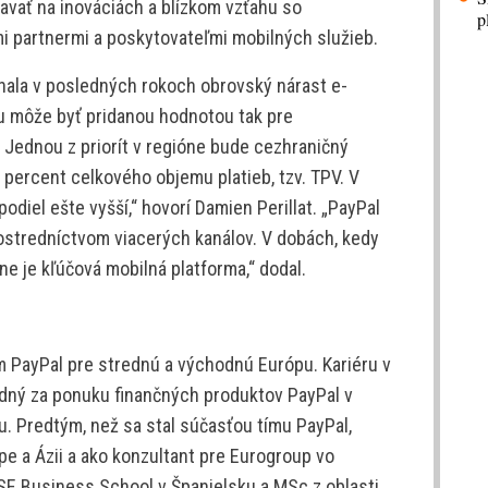
tavať na inováciách a blízkom vzťahu so
p
i partnermi a poskytovateľmi mobilných služieb.
ala v posledných rokoch obrovský nárast e-
 môže byť pridanou hodnotou tak pre
. Jednou z priorít v regióne bude cezhraničný
 percent celkového objemu platieb, tzv. TPV. V
odiel ešte vyšší,“ hovorí Damien Perillat. „PayPal
stredníctvom viacerých kanálov. V dobách, kedy
ine je kľúčová mobilná platforma,“ dodal.
m PayPal pre strednú a východnú Európu. Kariéru v
edný za ponuku finančných produktov PayPal v
u. Predtým, než sa stal súčasťou tímu PayPal,
e a Ázii a ako konzultant pre Eurogroup vo
SE Business School v Španielsku a MSc z oblasti