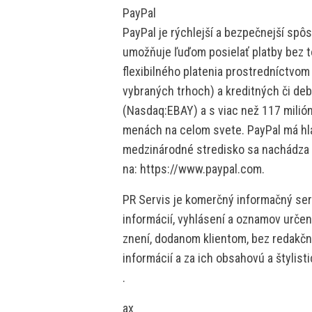
PayPal
PayPal je rýchlejší a bezpečnejší spôs
umožňuje ľuďom posielať platby bez to
flexibilného platenia prostredníctvom
vybraných trhoch) a kreditných či deb
(Nasdaq:EBAY) a s viac než 117 milión
menách na celom svete. PayPal má hlav
medzinárodné stredisko sa nachádza v
na: https://www.paypal.com.
PR Servis je komerčný informačný serv
informácií, vyhlásení a oznamov určen
znení, dodanom klientom, bez redakčne
informácií a za ich obsahovú a štylis
.
ax