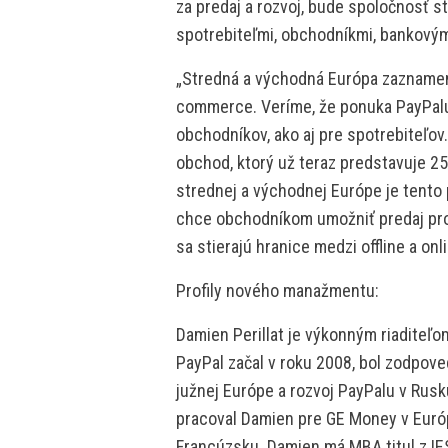
za predaj a rozvoj, bude spoločnosť s
spotrebiteľmi, obchodníkmi, bankovým
„Stredná a východná Európa zaznamen
commerce. Veríme, že ponuka PayPalu
obchodníkov, ako aj pre spotrebiteľov
obchod, ktorý už teraz predstavuje 25
strednej a východnej Európe je tento p
chce obchodníkom umožniť predaj pro
sa stierajú hranice medzi offline a onl
Profily nového manažmentu:
Damien Perillat je výkonným riaditeľo
PayPal začal v roku 2008, bol zodpov
južnej Európe a rozvoj PayPalu v Rusk
pracoval Damien pre GE Money v Európ
Francúzsku. Damien má MBA titul z IE