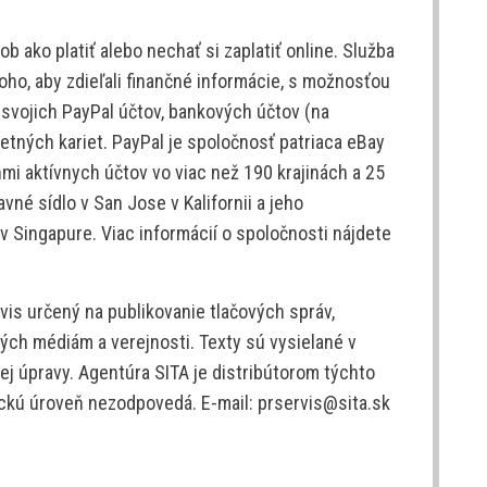
ob ako platiť alebo nechať si zaplatiť online. Služba
ho, aby zdieľali finančné informácie, s možnosťou
 svojich PayPal účtov, bankových účtov (na
etných kariet. PayPal je spoločnosť patriaca eBay
mi aktívnych účtov vo viac než 190 krajinách a 25
né sídlo v San Jose v Kalifornii a jeho
 Singapure. Viac informácií o spoločnosti nájdete
is určený na publikovanie tlačových správ,
ých médiám a verejnosti. Texty sú vysielané v
j úpravy. Agentúra SITA je distribútorom týchto
tickú úroveň nezodpovedá. E-mail: prservis@sita.sk