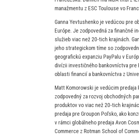
manažmentu z ESC Toulouse vo Franc
Ganna Yevtushenko je vedúcou pre ob
Európe. Je zodpovedná za finančné in
služieb viac než 20-tich krajinách. Ga
jeho strategickom tíme so zodpovedn
geografickú expanziu PayPalu v Európ
divízii investičného bankovníctva pre 
oblasti financií a bankovníctva z Uni
Matt Komorowski je vedúcim predaja 
zodpovedný za rozvoj obchodných par
produktov vo viac než 20-tich krajin
predaja pre Groupon Poľsko, ako konz
v rámci globálneho predaja Avon Cosme
Commerce z Rotman School of Commerc