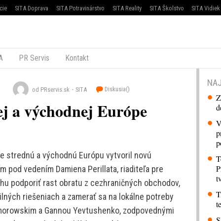
cie
SITA Doprava
SITA Potravinárstvo
SITA Reality
SITA Školstvo
SITA Vidiek
A
PR Servis
Kontakt
NAJ
Diskusia(
)
od PRservis.sk
SITA
Z
ej a východnej Európe
d
V
p
p
e strednú a východnú Európu vytvoril novú
T
P
m pod vedením Damiena Perillata, riaditeľa pre
t
hu podporiť rast obratu z cezhraničných obchodov,
T
ilných riešeniach a zamerať sa na lokálne potreby
t
omorowskim a Gannou Yevtushenko, zodpovednými
S