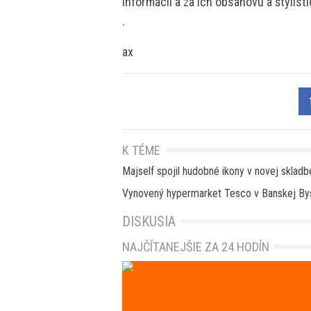
informácií a za ich obsahovú a štylis
.
ax
K TÉME
Majself spojil hudobné ikony v novej sklad
Vynovený hypermarket Tesco v Banskej Bystr
DISKUSIA
NAJČÍTANEJŠIE ZA 24 HODÍN