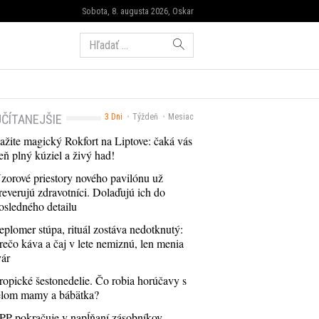
Sobota, 8. augusta 2026, Oskar
Hľadať:
ČÍTANEJŠIE
3 Dni
Týždeň
Mesiac
ažite magický Rokfort na Liptove: čaká vás
eň plný kúziel a živý had!
zorové priestory nového pavilónu už
reverujú zdravotníci. Dolaďujú ich do
osledného detailu
eplomer stúpa, rituál zostáva nedotknutý:
rečo káva a čaj v lete nemiznú, len menia
vár
ropické šestonedelie. Čo robia horúčavy s
elom mamy a bábätka?
PP pokračuje v napĺňaní zásobníkov