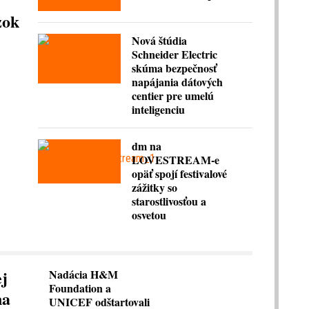
zok
Nová štúdia
Schneider Electric
skúma bezpečnosť
napájania dátových
centier pre umelú
inteligenciu
dm na
LOVESTREAM-e
opäť spojí festivalové
zážitky so
starostlivosťou a
osvetou
ej
Nadácia H&M
Foundation a
na
UNICEF odštartovali