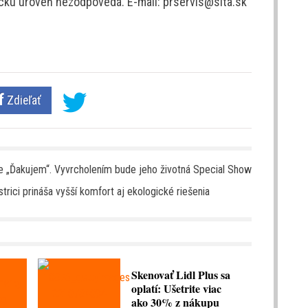
tickú úroveň nezodpovedá. E-mail: prservis@sita.sk
Zdieľať
be „Ďakujem“. Vyvrcholením bude jeho životná Special Show
ici prináša vyšší komfort aj ekologické riešenia
Skenovať Lidl Plus sa
oplatí: Ušetrite viac
ako 30% z nákupu