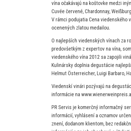
vína očakávajú na koštovke medzi inými
Cuvée červené, Chardonnay, Weißburgu
V rámci podujatia Cena viedenského v
ocenených zlatou medailou.
O najlepších viedenských vínach za r
predovšetkým z expertov na vína, so
viedenského vína 2012 sa zapojili vin
Kulinársky doplnia degustácie najlepš
Helmut Österreicher, Luigi Barbaro, H
Viedenskí vinári pozývajú na degustác
informácie na www.wienerweinpreis.a
PR Servis je komerčný informačný serv
informácií, vyhlásení a oznamov určen
znení, dodanom klientom, bez redakčne