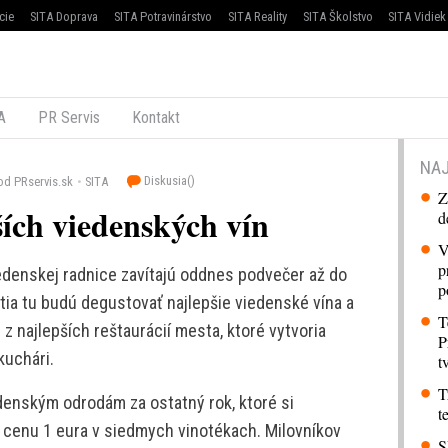
cie
SITA Doprava
SITA Potravinárstvo
SITA Reality
SITA Školstvo
SITA Vidiek
A
PR Servis
Kontakt
NAJ
Diskusia(
)
od PRservis.sk
SITA
Z
ích viedenských vín
d
V
p
edenskej radnice zavítajú oddnes podvečer až do
p
stia tu budú degustovať najlepšie viedenské vína a
T
z najlepších reštaurácií mesta, ktoré vytvoria
P
kuchári.
t
T
edenským odrodám za ostatný rok, ktoré si
t
 cenu 1 eura v siedmych vinotékach. Milovníkov
S