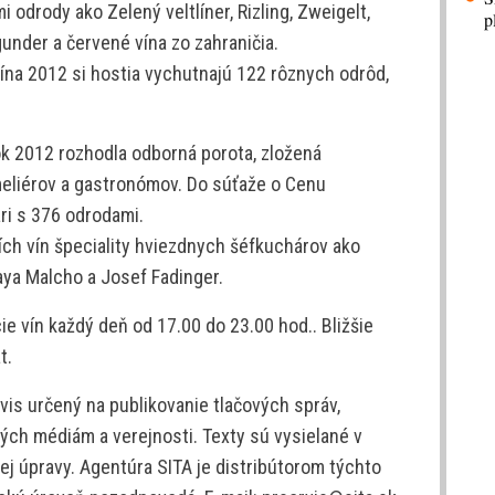
 odrody ako Zelený veltlíner, Rizling, Zweigelt,
p
nder a červené vína zo zahraničia.
ína 2012 si hostia vychutnajú 122 rôznych odrôd,
ok 2012 rozhodla odborná porota, zložená
meliérov a gastronómov. Do súťaže o Cenu
ári s 376 odrodami.
ích vín špeciality hviezdnych šéfkuchárov ako
aya Malcho a Josef Fadinger.
ie vín každý deň od 17.00 do 23.00 hod.. Bližšie
t.
is určený na publikovanie tlačových správ,
ých médiám a verejnosti. Texty sú vysielané v
j úpravy. Agentúra SITA je distribútorom týchto