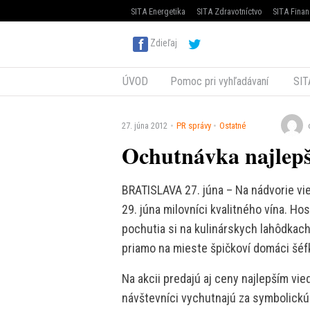
SITA Energetika
SITA Zdravotníctvo
SITA Finan
Zdieľaj
ÚVOD
Pomoc pri vyhľadávaní
SIT
27. júna 2012
PR správy
Ostatné
Ochutnávka najlepš
BRATISLAVA 27. júna – Na nádvorie vi
29. júna milovníci kvalitného vína. Ho
pochutia si na kulinárskych lahôdkach 
priamo na mieste špičkoví domáci šéf
Na akcii predajú aj ceny najlepším vi
návštevníci vychutnajú za symbolickú