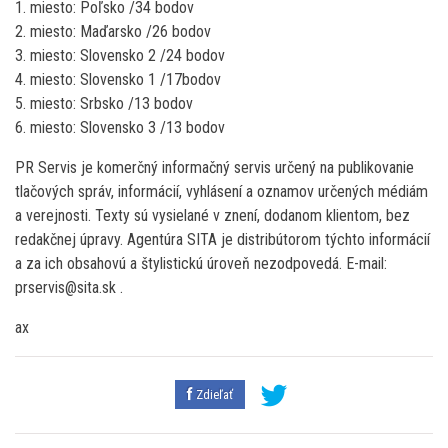
1. miesto: Poľsko /34 bodov
2. miesto: Maďarsko /26 bodov
3. miesto: Slovensko 2 /24 bodov
4. miesto: Slovensko 1 /17bodov
5. miesto: Srbsko /13 bodov
6. miesto: Slovensko 3 /13 bodov
PR Servis je komerčný informačný servis určený na publikovanie
tlačových správ, informácií, vyhlásení a oznamov určených médiám
a verejnosti. Texty sú vysielané v znení, dodanom klientom, bez
redakčnej úpravy. Agentúra SITA je distribútorom týchto informácií
a za ich obsahovú a štylistickú úroveň nezodpovedá. E-mail:
prservis@sita.sk .
ax
Zdieľať