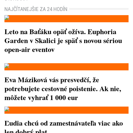
NAJČÍTANEJŠIE ZA 24 HODÍN
Leto na Baťáku opäť ožíva. Euphoria
Garden v Skalici je späť s novou sériou
open-air eventov
Eva Máziková vás presvedčí, že
potrebujete cestovné poistenie. Ak nie,
môžete vyhrať 1 000 eur
Ľudia chcú od zamestnávateľa viac ako
len dobrý plat