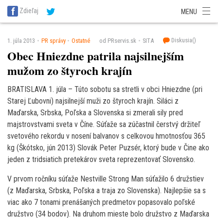
SITA Energetika
SITA Zdravotníctvo
SITA Financie
SITA Doprava
Zdieľaj
MENU
SITA Potravinárstvo
SITA Reality
SITA Školstvo
SITA Vidiek
Diskusia(
)
1. júla 2013
PR správy
Ostatné
od PRservis.sk
SITA
Obec Hniezdne patrila najsilnejším
mužom zo štyroch krajín
BRATISLAVA 1. júla – Túto sobotu sa stretli v obci Hniezdne (pri
Starej Ľubovni) najsilnejší muži zo štyroch krajín. Siláci z
Maďarska, Srbska, Poľska a Slovenska si zmerali sily pred
majstrovstvami sveta v Číne. Súťaže sa zúčastnil čerstvý držiteľ
svetového rekordu v nosení balvanov s celkovou hmotnosťou 365
kg (Škótsko, jún 2013) Slovák Peter Puzsér, ktorý bude v Čine ako
jeden z tridsiatich pretekárov sveta reprezentovať Slovensko.
V prvom ročníku súťaže Nestville Strong Man súťažilo 6 družstiev
(z Maďarska, Srbska, Poľska a traja zo Slovenska). Najlepšie sa s
viac ako 7 tonami prenášaných predmetov popasovalo poľské
družstvo (34 bodov). Na druhom mieste bolo družstvo z Maďarska