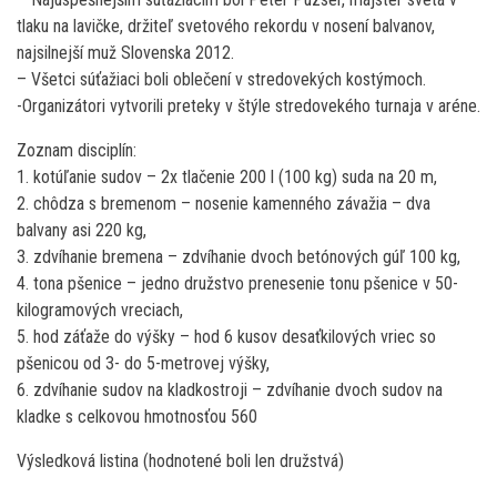
tlaku na lavičke, držiteľ svetového rekordu v nosení balvanov,
najsilnejší muž Slovenska 2012.
– Všetci súťažiaci boli oblečení v stredovekých kostýmoch.
-Organizátori vytvorili preteky v štýle stredovekého turnaja v aréne.
Zoznam disciplín:
1. kotúľanie sudov – 2x tlačenie 200 l (100 kg) suda na 20 m,
2. chôdza s bremenom – nosenie kamenného závažia – dva
balvany asi 220 kg,
3. zdvíhanie bremena – zdvíhanie dvoch betónových gúľ 100 kg,
4. tona pšenice – jedno družstvo prenesenie tonu pšenice v 50-
kilogramových vreciach,
5. hod záťaže do výšky – hod 6 kusov desaťkilových vriec so
pšenicou od 3- do 5-metrovej výšky,
6. zdvíhanie sudov na kladkostroji – zdvíhanie dvoch sudov na
kladke s celkovou hmotnosťou 560
Výsledková listina (hodnotené boli len družstvá)