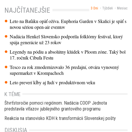
3 Dni
Týždeň
Mesiac
NAJČÍTANEJŠIE
Leto na Baťáku opäť ožíva. Euphoria Garden v Skalici je späť s
novou sériou open-air eventov
Nadácia Henkel Slovensko podporila folklórny festival, ktorý
spája generácie už 23 rokov
Legendy na pódiu a absolútny klúdek v Ploom zóne. Taký bol
17. ročník Cibuľa Festu
Tesco za rok zmodernizovalo 36 predajní, otvára vynovený
supermarket v Krompachoch
Leto preverí kĺby aj ľudí v produktívnom veku
K TÉME
Štvrťstoročie pomoci regiónom. Nadácia COOP Jednota
predstavila víťazov jubilejného grantového programu
Reakcia na stanovisko KDH k transformácii Slovenskej pošty
DISKUSIA