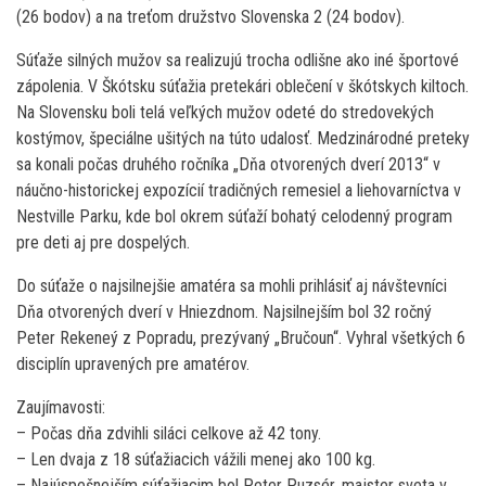
(26 bodov) a na treťom družstvo Slovenska 2 (24 bodov).
Súťaže silných mužov sa realizujú trocha odlišne ako iné športové
zápolenia. V Škótsku súťažia pretekári oblečení v škótskych kiltoch.
Na Slovensku boli telá veľkých mužov odeté do stredovekých
kostýmov, špeciálne ušitých na túto udalosť. Medzinárodné preteky
sa konali počas druhého ročníka „Dňa otvorených dverí 2013“ v
náučno-historickej expozícií tradičných remesiel a liehovarníctva v
Nestville Parku, kde bol okrem súťaží bohatý celodenný program
pre deti aj pre dospelých.
Do súťaže o najsilnejšie amatéra sa mohli prihlásiť aj návštevníci
Dňa otvorených dverí v Hniezdnom. Najsilnejším bol 32 ročný
Peter Rekeneý z Popradu, prezývaný „Bručoun“. Vyhral všetkých 6
disciplín upravených pre amatérov.
Zaujímavosti:
– Počas dňa zdvihli siláci celkove až 42 tony.
– Len dvaja z 18 súťažiacich vážili menej ako 100 kg.
– Najúspešnejším súťažiacim bol Peter Puzsér, majster sveta v