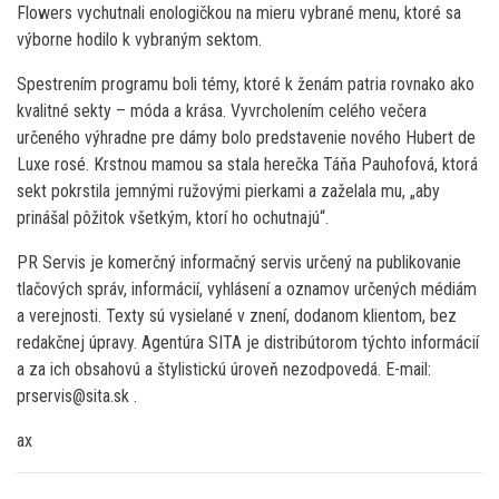
Flowers vychutnali enologičkou na mieru vybrané menu, ktoré sa
výborne hodilo k vybraným sektom.
Spestrením programu boli témy, ktoré k ženám patria rovnako ako
kvalitné sekty – móda a krása. Vyvrcholením celého večera
určeného výhradne pre dámy bolo predstavenie nového Hubert de
Luxe rosé. Krstnou mamou sa stala herečka Táňa Pauhofová, ktorá
sekt pokrstila jemnými ružovými pierkami a zaželala mu, „aby
prinášal pôžitok všetkým, ktorí ho ochutnajú“.
PR Servis je komerčný informačný servis určený na publikovanie
tlačových správ, informácií, vyhlásení a oznamov určených médiám
a verejnosti. Texty sú vysielané v znení, dodanom klientom, bez
redakčnej úpravy. Agentúra SITA je distribútorom týchto informácií
a za ich obsahovú a štylistickú úroveň nezodpovedá. E-mail:
prservis@sita.sk .
ax