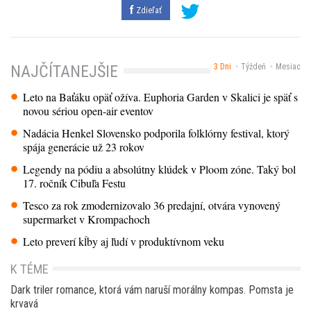
Zdieľať
3 Dni
Týždeň
Mesiac
NAJČÍTANEJŠIE
Leto na Baťáku opäť ožíva. Euphoria Garden v Skalici je späť s
novou sériou open-air eventov
Nadácia Henkel Slovensko podporila folklórny festival, ktorý
spája generácie už 23 rokov
Legendy na pódiu a absolútny klúdek v Ploom zóne. Taký bol
17. ročník Cibuľa Festu
Tesco za rok zmodernizovalo 36 predajní, otvára vynovený
supermarket v Krompachoch
Leto preverí kĺby aj ľudí v produktívnom veku
K TÉME
Dark triler romance, ktorá vám naruší morálny kompas. Pomsta je
krvavá