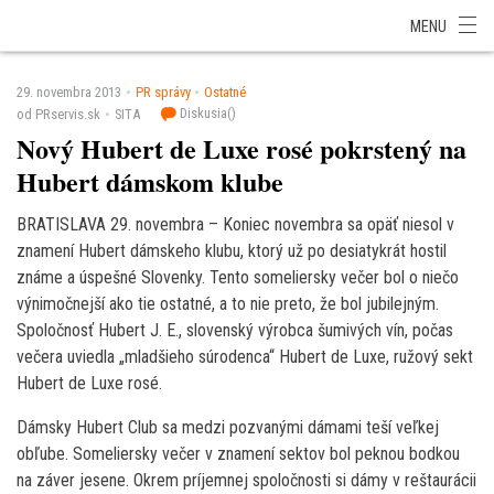
SITA Energetika
SITA Zdravotníctvo
SITA Financie
SITA Doprava
MENU
SITA Potravinárstvo
SITA Reality
SITA Školstvo
SITA Vidiek
29. novembra 2013
PR správy
Ostatné
Diskusia(
)
od PRservis.sk
SITA
Nový Hubert de Luxe rosé pokrstený na
Hubert dámskom klube
BRATISLAVA 29. novembra – Koniec novembra sa opäť niesol v
znamení Hubert dámskeho klubu, ktorý už po desiatykrát hostil
známe a úspešné Slovenky. Tento someliersky večer bol o niečo
výnimočnejší ako tie ostatné, a to nie preto, že bol jubilejným.
Spoločnosť Hubert J. E., slovenský výrobca šumivých vín, počas
večera uviedla „mladšieho súrodenca“ Hubert de Luxe, ružový sekt
Hubert de Luxe rosé.
Dámsky Hubert Club sa medzi pozvanými dámami teší veľkej
obľube. Someliersky večer v znamení sektov bol peknou bodkou
na záver jesene. Okrem príjemnej spoločnosti si dámy v reštaurácii