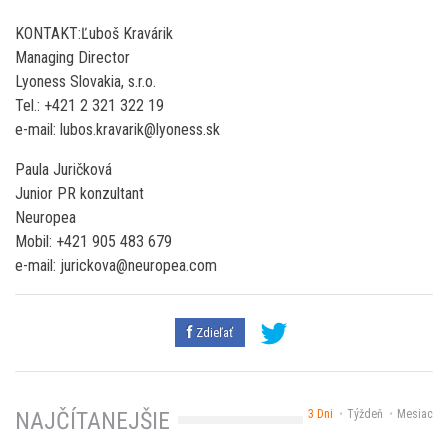
KONTAKT:Ľuboš Kravárik
Managing Director
Lyoness Slovakia, s.r.o.
Tel.: +421 2 321 322 19
e-mail: lubos.kravarik@lyoness.sk
Paula Juričková
Junior PR konzultant
Neuropea
Mobil: +421 905 483 679
e-mail: jurickova@neuropea.com
Zdieľať
3 Dni
Týždeň
Mesiac
NAJČÍTANEJŠIE