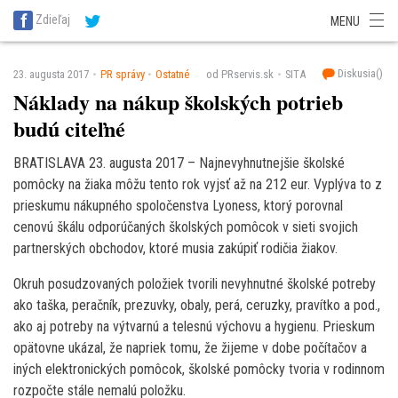
SITA Energetika
SITA Zdravotníctvo
SITA Financie
SITA Doprava
Zdieľaj
MENU
SITA Potravinárstvo
SITA Reality
SITA Školstvo
SITA Vidiek
Diskusia(
)
23. augusta 2017
PR správy
Ostatné
od PRservis.sk
SITA
Náklady na nákup školských potrieb
budú citeľné
BRATISLAVA 23. augusta 2017 – Najnevyhnutnejšie školské
pomôcky na žiaka môžu tento rok vyjsť až na 212 eur. Vyplýva to z
prieskumu nákupného spoločenstva Lyoness, ktorý porovnal
cenovú škálu odporúčaných školských pomôcok v sieti svojich
partnerských obchodov, ktoré musia zakúpiť rodičia žiakov.
Okruh posudzovaných položiek tvorili nevyhnutné školské potreby
ako taška, peračník, prezuvky, obaly, perá, ceruzky, pravítko a pod.,
ako aj potreby na výtvarnú a telesnú výchovu a hygienu. Prieskum
opätovne ukázal, že napriek tomu, že žijeme v dobe počítačov a
iných elektronických pomôcok, školské pomôcky tvoria v rodinnom
rozpočte stále nemalú položku.