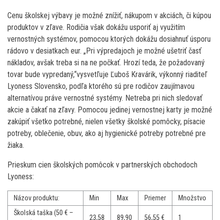
Cenu školskej výbavy je možné znížiť, nákupom v akciách, či kúpou
produktov v zľave. Rodičia však dokážu usporiť aj využitím
vernostných systémov, pomocou ktorých dokážu dosiahnuť úsporu
rádovo v desiatkach eur. „Pri výpredajoch je možné ušetriť časť
nákladov, avšak treba si na ne počkať. Hrozí teda, že požadovaný
tovar bude vypredaný,“vysvetľuje Ľuboš Kravárik, výkonný riaditeľ
Lyoness Slovensko, podľa ktorého sú pre rodičov zaujímavou
alternatívou práve vernostné systémy. Netreba pri nich sledovať
akcie a čakať na zľavy. Pomocou jedinej vernostnej karty je možné
zakúpiť všetko potrebné, nielen všetky školské pomôcky, písacie
potreby, oblečenie, obuv, ako aj hygienické potreby potrebné pre
žiaka.
Prieskum cien školských pomôcok v partnerských obchodoch
Lyoness:
Názov produktu:
Min
Max
Priemer
Množstvo
Školská taška (50 € –
23,58
89,90
56,55 €
1