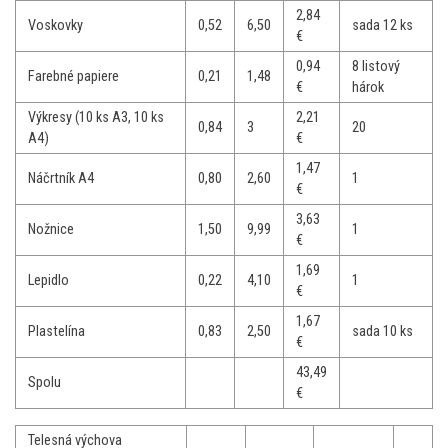
2,84
Voskovky
0,52
6,50
sada 12 ks
€
0,94
8 listový
Farebné papiere
0,21
1,48
€
hárok
Výkresy (10 ks A3, 10 ks
2,21
0,84
3
20
A4)
€
1,47
Náčrtník A4
0,80
2,60
1
€
3,63
Nožnice
1,50
9,99
1
€
1,69
Lepidlo
0,22
4,10
1
€
1,67
Plastelína
0,83
2,50
sada 10 ks
€
43,49
Spolu
€
Telesná výchova