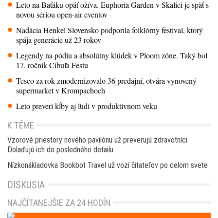
Leto na Baťáku opäť ožíva. Euphoria Garden v Skalici je späť s
novou sériou open-air eventov
Nadácia Henkel Slovensko podporila folklórny festival, ktorý
spája generácie už 23 rokov
Legendy na pódiu a absolútny klúdek v Ploom zóne. Taký bol
17. ročník Cibuľa Festu
Tesco za rok zmodernizovalo 36 predajní, otvára vynovený
supermarket v Krompachoch
Leto preverí kĺby aj ľudí v produktívnom veku
K TÉME
Vzorové priestory nového pavilónu už preverujú zdravotníci.
Dolaďujú ich do posledného detailu
Nízkonákladovka Bookbot Travel už vozí čitateľov po celom svete
DISKUSIA
NAJČÍTANEJŠIE ZA 24 HODÍN