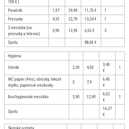
100 € )
Peračník
1,97
29,90
11,75 €
1
Prezuvky
4,33
22,70
13,24 €
1
2 vrecúška (na
3,90
12,90
6,52 €
2
prezuvky a telesnú)
Spolu
88,06 €
Hygiena
3,40
Uterák
2,30
4,50
1
€
WC papier (4 ks), obrúsky, tekuté
6,45
5
7,9
mydlo, papierové vreckovky
€
6,52
Box/hygienické vrecúško
3,90
12,90
1
€
16,37
Spolu
€
Školské potreby