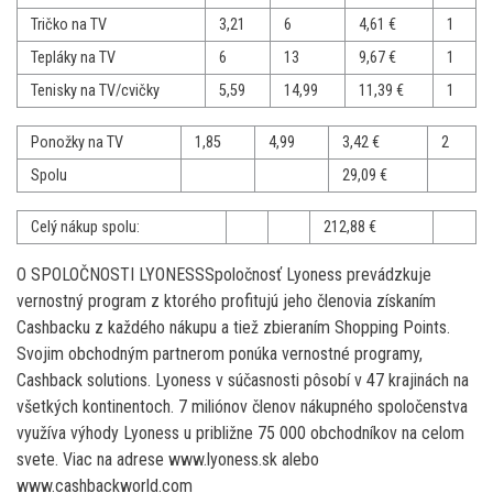
Tričko na TV
3,21
6
4,61 €
1
Tepláky na TV
6
13
9,67 €
1
Tenisky na TV/cvičky
5,59
14,99
11,39 €
1
Ponožky na TV
1,85
4,99
3,42 €
2
Spolu
29,09 €
Celý nákup spolu:
212,88 €
O SPOLOČNOSTI LYONESSSpoločnosť Lyoness prevádzkuje
vernostný program z ktorého profitujú jeho členovia získaním
Cashbacku z každého nákupu a tiež zbieraním Shopping Points.
Svojim obchodným partnerom ponúka vernostné programy,
Cashback solutions. Lyoness v súčasnosti pôsobí v 47 krajinách na
všetkých kontinentoch. 7 miliónov členov nákupného spoločenstva
využíva výhody Lyoness u približne 75 000 obchodníkov na celom
svete. Viac na adrese www.lyoness.sk alebo
www.cashbackworld.com