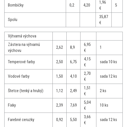
1,96
Bombičky
0,2
4,20
5
€
35,87
Spolu
€
Výtvarná výchova
Zástera na výtvarnú
6,95
2,62
8,9
1
výchovu
€
4,15
Temperové farby
2,50
6,75
sada 10 ks
€
2,70
Vodové farby
1,50
4,10
sada 12 ks
€
1,51
Štetce (tenký a hrubý)
1,12
2,49
2 ks
€
5,04
Fixky
2,39
7,69
10 ks
€
3,66
Farebné ceruzky
0,92
5,50
sada 12 ks
€