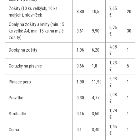
Zošity (10 ks veľkých, 10 ks
9,65
8,80
10,5
20
malých), slovníček
€
Obaly na zošity a knihy (min. 15
6,76
ks veľké A4, min. 15 ks na malé
3,61
9,90
30
€
zošity)
4,08
Dosky na zošity
1,96
6,20
1
€
1,23
Ceruzky na písanie
0,66
1,8
5
€
6,93
Plniace pero
1,90
11,99
1
€
2,08
Pravítko
0,30
4,77
1
€
1,74
Strúhadlo
0,16
3,50
1
€
1,45
Guma
0,1
3,40
1
€