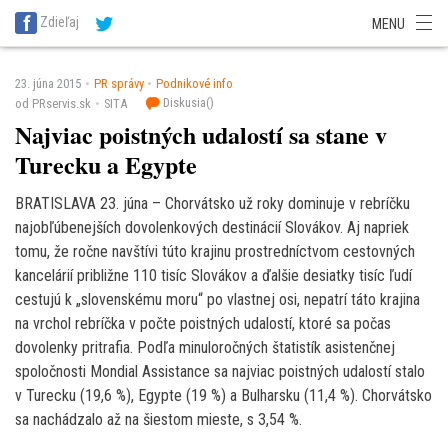
SITA Energetika
SITA Zdravotníctvo
SITA Financie
SITA Doprava
Zdieľaj
MENU
SITA Potravinárstvo
SITA Reality
SITA Školstvo
SITA Vidiek
23. júna 2015
PR správy
Podnikové info
Diskusia(
)
od PRservis.sk
SITA
Najviac poistných udalostí sa stane v
Turecku a Egypte
BRATISLAVA 23. júna – Chorvátsko už roky dominuje v rebríčku
najobľúbenejších dovolenkových destinácií Slovákov. Aj napriek
tomu, že ročne navštívi túto krajinu prostredníctvom cestovných
kancelárií približne 110 tisíc Slovákov a ďalšie desiatky tisíc ľudí
cestujú k „slovenskému moru“ po vlastnej osi, nepatrí táto krajina
na vrchol rebríčka v počte poistných udalostí, ktoré sa počas
dovolenky pritrafia. Podľa minuloročných štatistík asistenčnej
spoločnosti Mondial Assistance sa najviac poistných udalostí stalo
v Turecku (19,6 %), Egypte (19 %) a Bulharsku (11,4 %). Chorvátsko
sa nachádzalo až na šiestom mieste, s 3,54 %.