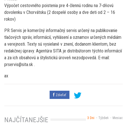
Výpočet cestovného poistenia pre 4-člennú rodinu na 7-dňovú
dovolenku v Chorvátsku (2 dospelé osoby a dve deti od 2 – 16
rokov)
PR Servis je komerčný informačný servis určený na publikovanie
tlačových správ, informácií, vyhlásení a oznamov určených médiám
a verejnosti. Texty sú vysielané v znení, dodanom klientom, bez
redakčnej úpravy. Agentúra SITA je distribútorom týchto informácií
a za ich obsahovú a štylistickú úroveň nezodpovedá. E-mail:
prservis@sita.sk .
ax
Zdieľať
3 Dni
Týždeň
Mesiac
NAJČÍTANEJŠIE