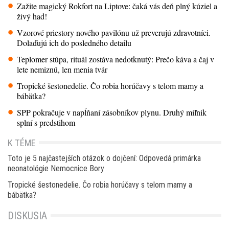
Zažite magický Rokfort na Liptove: čaká vás deň plný kúziel a
živý had!
Vzorové priestory nového pavilónu už preverujú zdravotníci.
Dolaďujú ich do posledného detailu
Teplomer stúpa, rituál zostáva nedotknutý: Prečo káva a čaj v
lete nemiznú, len menia tvár
Tropické šestonedelie. Čo robia horúčavy s telom mamy a
bábätka?
SPP pokračuje v napĺňaní zásobníkov plynu. Druhý míľnik
splní s predstihom
K TÉME
Toto je 5 najčastejších otázok o dojčení: Odpovedá primárka
neonatológie Nemocnice Bory
Tropické šestonedelie. Čo robia horúčavy s telom mamy a
bábätka?
DISKUSIA