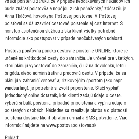
vďaka poisteniu záruku, že v prípade neočakávaných nákladov ich
bude znášať poisťovňa a nepôjdu z ich peňaženky,“ zdôrazňuje
Anna Tkáčová, hovorkyňa Poštovej poisťovne. V Poštovej
poisťovni sa dá uzavrieť cestovné poistenie aj cez internet. S
nonstop asistenčnou službou získa klient všetky potrebné
informácie ako postupovať v prípade neočakávaných udalostí.
Poštová poisťovňa ponúka cestovné poistenie ONLINE, ktoré je
určené na krátkodobé cesty do zahraničia. Je určené pre všetkých,
ktorí plánujú vycestovať do zahraničia, či už na dovolenku, letnú
brigádu, alebo administratívnu pracovnú cestu. V prípade, že sa
plánujú v zahraničí venovať aj rizikovejším športom (ako napr.
windsurfing), je potrebné si zvoliť pripoistenie. Stačí vyplniť
jednoduchý online dotazník, kde klienti zadajú údaje o ceste,
vyberú si balík poistenia, prípadné pripoistenia a vyplnia údaje o
poistených osobách. Následne sa zrealizuje platba a o platnosti
poistenia dostane klient obratom e-mail a SMS potvrdenie. Viac
informácií nájdete na www.postovapoistovna.sk.
Príklad: