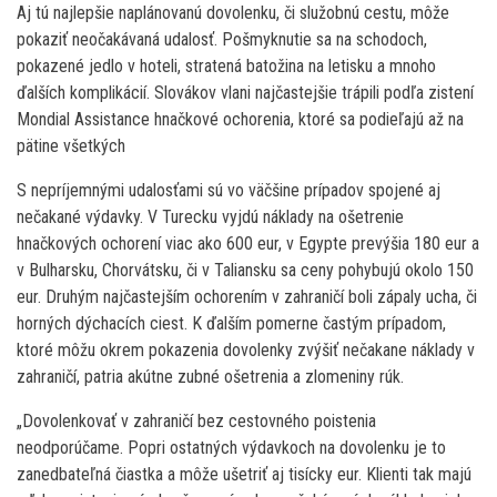
Aj tú najlepšie naplánovanú dovolenku, či služobnú cestu, môže
pokaziť neočakávaná udalosť. Pošmyknutie sa na schodoch,
pokazené jedlo v hoteli, stratená batožina na letisku a mnoho
ďalších komplikácií. Slovákov vlani najčastejšie trápili podľa zistení
Mondial Assistance hnačkové ochorenia, ktoré sa podieľajú až na
pätine všetkých
S nepríjemnými udalosťami sú vo väčšine prípadov spojené aj
nečakané výdavky. V Turecku vyjdú náklady na ošetrenie
hnačkových ochorení viac ako 600 eur, v Egypte prevýšia 180 eur a
v Bulharsku, Chorvátsku, či v Taliansku sa ceny pohybujú okolo 150
eur. Druhým najčastejším ochorením v zahraničí boli zápaly ucha, či
horných dýchacích ciest. K ďalším pomerne častým prípadom,
ktoré môžu okrem pokazenia dovolenky zvýšiť nečakane náklady v
zahraničí, patria akútne zubné ošetrenia a zlomeniny rúk.
„Dovolenkovať v zahraničí bez cestovného poistenia
neodporúčame. Popri ostatných výdavkoch na dovolenku je to
zanedbateľná čiastka a môže ušetriť aj tisícky eur. Klienti tak majú