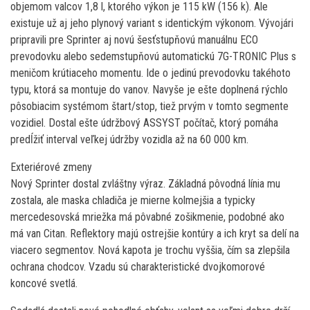
objemom valcov 1,8 l, ktorého výkon je 115 kW (156 k). Ale
existuje už aj jeho plynový variant s identickým výkonom. Vývojári
pripravili pre Sprinter aj novú šesťstupňovú manuálnu ECO
prevodovku alebo sedemstupňovú automatickú 7G-TRONIC Plus s
meničom krútiaceho momentu. Ide o jedinú prevodovku takéhoto
typu, ktorá sa montuje do vanov. Navyše je ešte doplnená rýchlo
pôsobiacim systémom štart/stop, tiež prvým v tomto segmente
vozidiel. Dostal ešte údržbový ASSYST počítač, ktorý pomáha
predĺžiť interval veľkej údržby vozidla až na 60 000 km.
Exteriérové zmeny
Nový Sprinter dostal zvláštny výraz. Základná pôvodná línia mu
zostala, ale maska chladiča je mierne kolmejšia a typicky
mercedesovská mriežka má pôvabné zošikmenie, podobné ako
má van Citan. Reflektory majú ostrejšie kontúry a ich kryt sa delí na
viacero segmentov. Nová kapota je trochu vyššia, čím sa zlepšila
ochrana chodcov. Vzadu sú charakteristické dvojkomorové
koncové svetlá.