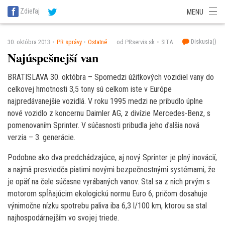
SITA Energetika
SITA Zdravotníctvo
SITA Financie
SITA Doprava
Zdieľaj
MENU
SITA Potravinárstvo
SITA Reality
SITA Školstvo
SITA Vidiek
Diskusia(
)
30. októbra 2013
PR správy
Ostatné
od PRservis.sk
SITA
Najúspešnejší van
BRATISLAVA 30. októbra – Spomedzi úžitkových vozidiel vany do
celkovej hmotnosti 3,5 tony sú celkom iste v Európe
najpredávanejšie vozidlá. V roku 1995 medzi ne pribudlo úplne
nové vozidlo z koncernu Daimler AG, z divízie Mercedes-Benz, s
pomenovaním Sprinter. V súčasnosti pribudla jeho ďalšia nová
verzia – 3. generácie.
Podobne ako dva predchádzajúce, aj nový Sprinter je plný inovácií,
a najmä presviedča piatimi novými bezpečnostnými systémami, že
je opäť na čele súčasne vyrábaných vanov. Stal sa z nich prvým s
motorom spĺňajúcim ekologickú normu Euro 6, pričom dosahuje
výnimočne nízku spotrebu paliva iba 6,3 l/100 km, ktorou sa stal
najhospodárnejším vo svojej triede.