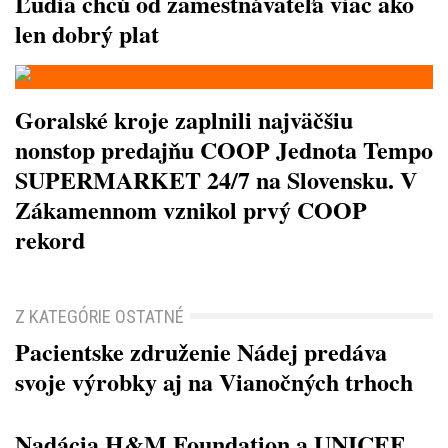
Ľudia chcú od zamestnávateľa viac ako
len dobrý plat
Goralské kroje zaplnili najväčšiu
nonstop predajňu COOP Jednota Tempo
SUPERMARKET 24/7 na Slovensku. V
Zákamennom vznikol prvý COOP
rekord
Z KATEGÓRIE OSTATNÉ
Pacientske združenie Nádej predáva
svoje výrobky aj na Vianočných trhoch
Nadácia H&M Foundation a UNICEF