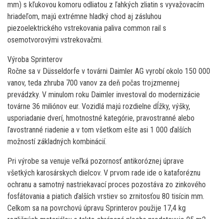
mm) s kľukovou komoru odliatou z ľahkých zliatin s vyvažovacím
hriadeľom, majú extrémne hladký chod aj zásluhou
piezoelektrického vstrekovania paliva common rail s
osemotvorovými vstrekovačmi.
Výroba Sprinterov
Ročne sa v Düsseldorfe v továrni Daimler AG vyrobí okolo 150 000
vanov, teda zhruba 700 vanov za deň počas trojzmennej
prevádzky. V minulom roku Daimler investoval do modernizácie
továrne 36 miliónov eur. Vozidlá majú rozdielne dĺžky, výšky,
usporiadanie dverí, hmotnostné kategórie, pravostranné alebo
ľavostranné riadenie a v tom všetkom ešte asi 1 000 ďalších
možností základných kombinácií.
Pri výrobe sa venuje veľká pozornosť antikoróznej úprave
všetkých karosárskych dielcov. V prvom rade ide o kataforéznu
ochranu a samotný nastriekavací proces pozostáva zo zinkového
fosfátovania a piatich ďalších vrstiev so zrnitosťou 80 tisícin mm.
Celkom sa na povrchovú úpravu Sprinterov použije 17,4 kg