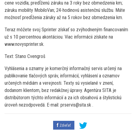
cene vozidla; predĺženú záruku na 3 roky bez obmedzenia km;
záruku mobility MobiloVan; 24-hodinovú asistenčnú službu. Máte
možnosť predĺženia záruky až na 5 rokov bez obmedzenia km.
Teraz môžete svoj Sprinter získať so zvýhodneným financovaním
už s 10 percentnou akontáciou. Viac informácii získate na
www.novysprinter.sk.
Text: Stano Cvengroš
Vyhlásenia a oznamy je komerčný informačný servis určený na
publikovanie tlačových správ, informácií, vyhlásení a oznamov
určených médiám a verejnosti. Texty sú vysielané v znení,
dodanom klientom, bez redakčnej úpravy. Agentúra SITA je
distribútorom týchto informácií a za ich obsahovú a štylistickú
úroveň nezodpovedá. E-mail: prservis@sita.sk .
Zdieľať