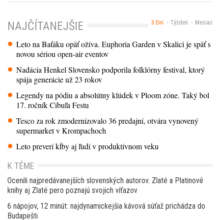
3 Dni
Týždeň
Mesiac
NAJČÍTANEJŠIE
Leto na Baťáku opäť ožíva. Euphoria Garden v Skalici je späť s
novou sériou open-air eventov
Nadácia Henkel Slovensko podporila folklórny festival, ktorý
spája generácie už 23 rokov
Legendy na pódiu a absolútny klúdek v Ploom zóne. Taký bol
17. ročník Cibuľa Festu
Tesco za rok zmodernizovalo 36 predajní, otvára vynovený
supermarket v Krompachoch
Leto preverí kĺby aj ľudí v produktívnom veku
K TÉME
Ocenili najpredávanejších slovenských autorov. Zlaté a Platinové
knihy aj Zlaté pero poznajú svojich víťazov
6 nápojov, 12 minút: najdynamickejšia kávová súťaž prichádza do
Budapešti