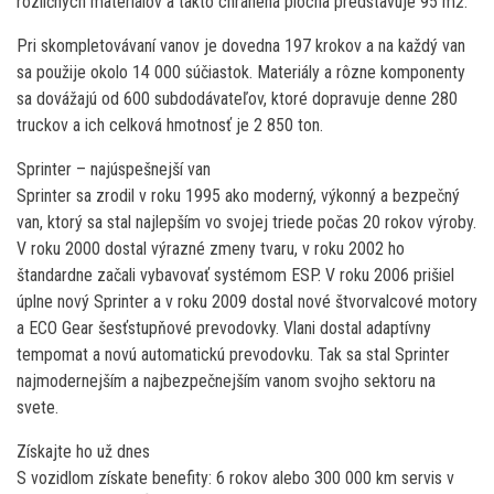
rozličných materiálov a takto chránená plocha predstavuje 95 m2.
Pri skompletovávaní vanov je dovedna 197 krokov a na každý van
sa použije okolo 14 000 súčiastok. Materiály a rôzne komponenty
sa dovážajú od 600 subdodávateľov, ktoré dopravuje denne 280
truckov a ich celková hmotnosť je 2 850 ton.
Sprinter – najúspešnejší van
Sprinter sa zrodil v roku 1995 ako moderný, výkonný a bezpečný
van, ktorý sa stal najlepším vo svojej triede počas 20 rokov výroby.
V roku 2000 dostal výrazné zmeny tvaru, v roku 2002 ho
štandardne začali vybavovať systémom ESP. V roku 2006 prišiel
úplne nový Sprinter a v roku 2009 dostal nové štvorvalcové motory
a ECO Gear šesťstupňové prevodovky. Vlani dostal adaptívny
tempomat a novú automatickú prevodovku. Tak sa stal Sprinter
najmodernejším a najbezpečnejším vanom svojho sektoru na
svete.
Získajte ho už dnes
S vozidlom získate benefity: 6 rokov alebo 300 000 km servis v