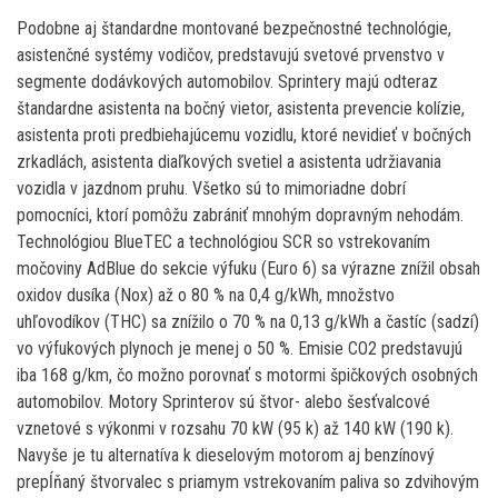
Podobne aj štandardne montované bezpečnostné technológie,
asistenčné systémy vodičov, predstavujú svetové prvenstvo v
segmente dodávkových automobilov. Sprintery majú odteraz
štandardne asistenta na bočný vietor, asistenta prevencie kolízie,
asistenta proti predbiehajúcemu vozidlu, ktoré nevidieť v bočných
zrkadlách, asistenta diaľkových svetiel a asistenta udržiavania
vozidla v jazdnom pruhu. Všetko sú to mimoriadne dobrí
pomocníci, ktorí pomôžu zabrániť mnohým dopravným nehodám.
Technológiou BlueTEC a technológiou SCR so vstrekovaním
močoviny AdBlue do sekcie výfuku (Euro 6) sa výrazne znížil obsah
oxidov dusíka (Nox) až o 80 % na 0,4 g/kWh, množstvo
uhľovodíkov (THC) sa znížilo o 70 % na 0,13 g/kWh a častíc (sadzí)
vo výfukových plynoch je menej o 50 %. Emisie CO2 predstavujú
iba 168 g/km, čo možno porovnať s motormi špičkových osobných
automobilov. Motory Sprinterov sú štvor- alebo šesťvalcové
vznetové s výkonmi v rozsahu 70 kW (95 k) až 140 kW (190 k).
Navyše je tu alternatíva k dieselovým motorom aj benzínový
prepĺňaný štvorvalec s priamym vstrekovaním paliva so zdvihovým