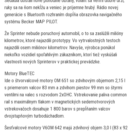
Sedadlá dostali nové pohodlné obťahy, volant sa veľmi dobre drží,
ruky sa na ňom nekĺžu a veniec je príjemne hrubý. Rádio novej
generácie s Bluetooth rozhraním dopĺňa obrazovka navigačného
systému Becker MAP PILOT.
Že Sprinter nebude poruchový automobil, o to sa zaslúžili milióny
kilometrov, ktoré najazdili prototypy. Vo vytrvalostných testoch
najazdili osem miliónov kilometrov. Navyše, výrobca ponúkol
niekoľko vozidiel spoľahlivým zákazníkom, ktorí tiež vyskúšali
vlastnosti nových Sprinterov v praktickej prevádzke.
Motory BlueTEC
Ide o štvorvalcové motory OM 651 so zdvihovým objemom 2,15 l
s priemerom valcov 83 mm a zdvihom piestov 99 mm so štyrmi
ventilmi na valec s rozvodom 2xOHC. Vstrekovanie paliva common
rail s maximálnym tlakom v magnetických sedemotvorových
vstrekovačoch dosahuje 1 800 barov s prepĺňaním valcov
dvojstupňovým turbodúchadlom.
Šesťvalcové motory V6OM 642 majú zdvihový objem 3,0 l (83 x 92