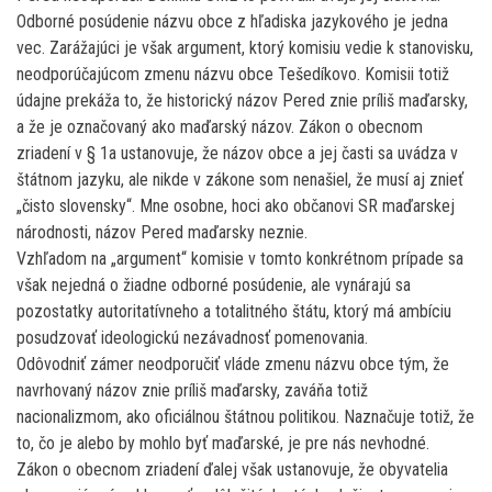
Odborné posúdenie názvu obce z hľadiska jazykového je jedna
vec. Zarážajúci je však argument, ktorý komisiu vedie k stanovisku,
neodporúčajúcom zmenu názvu obce Tešedíkovo. Komisii totiž
údajne prekáža to, že historický názov Pered znie príliš maďarsky,
a že je označovaný ako maďarský názov. Zákon o obecnom
zriadení v § 1a ustanovuje, že názov obce a jej časti sa uvádza v
štátnom jazyku, ale nikde v zákone som nenašiel, že musí aj znieť
„čisto slovensky“. Mne osobne, hoci ako občanovi SR maďarskej
národnosti, názov Pered maďarsky neznie.
Vzhľadom na „argument“ komisie v tomto konkrétnom prípade sa
však nejedná o žiadne odborné posúdenie, ale vynárajú sa
pozostatky autoritatívneho a totalitného štátu, ktorý má ambíciu
posudzovať ideologickú nezávadnosť pomenovania.
Odôvodniť zámer neodporučiť vláde zmenu názvu obce tým, že
navrhovaný názov znie príliš maďarsky, zaváňa totiž
nacionalizmom, ako oficiálnou štátnou politikou. Naznačuje totiž, že
to, čo je alebo by mohlo byť maďarské, je pre nás nevhodné.
Zákon o obecnom zriadení ďalej však ustanovuje, že obyvatelia