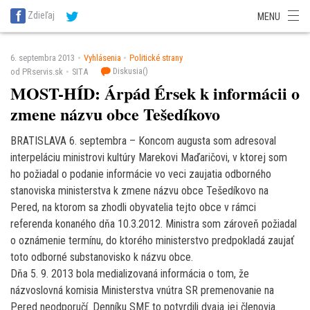
SITA Energetika
SITA Zdravotníctvo
SITA Financie
SITA Doprava
Zdieľaj
MENU
SITA Potravinárstvo
SITA Reality
SITA Školstvo
SITA Vidiek
6. septembra 2013
Vyhlásenia
Politické strany
Diskusia(
)
od PRservis.sk
SITA
MOST-HÍD: Árpád Érsek k informácii o
zmene názvu obce Tešedíkovo
BRATISLAVA 6. septembra – Koncom augusta som adresoval
interpeláciu ministrovi kultúry Marekovi Maďaričovi, v ktorej som
ho požiadal o podanie informácie vo veci zaujatia odborného
stanoviska ministerstva k zmene názvu obce Tešedíkovo na
Pered, na ktorom sa zhodli obyvatelia tejto obce v rámci
referenda konaného dňa 10.3.2012. Ministra som zároveň požiadal
o oznámenie termínu, do ktorého ministerstvo predpokladá zaujať
toto odborné substanovisko k názvu obce.
Dňa 5. 9. 2013 bola medializovaná informácia o tom, že
názvoslovná komisia Ministerstva vnútra SR premenovanie na
Pered neodporučí. Denníku SME to potvrdili dvaja jej členovia.