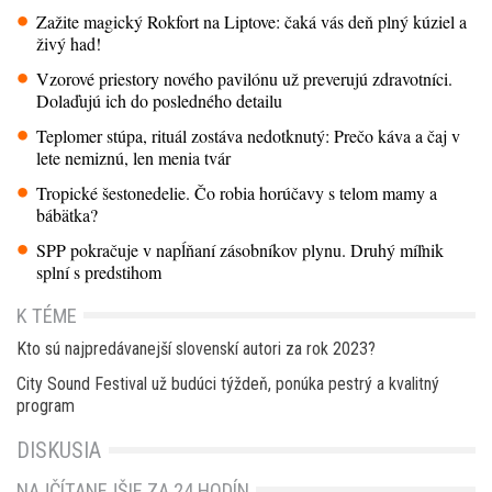
Zažite magický Rokfort na Liptove: čaká vás deň plný kúziel a
živý had!
Vzorové priestory nového pavilónu už preverujú zdravotníci.
Dolaďujú ich do posledného detailu
Teplomer stúpa, rituál zostáva nedotknutý: Prečo káva a čaj v
lete nemiznú, len menia tvár
Tropické šestonedelie. Čo robia horúčavy s telom mamy a
bábätka?
SPP pokračuje v napĺňaní zásobníkov plynu. Druhý míľnik
splní s predstihom
K TÉME
Kto sú najpredávanejší slovenskí autori za rok 2023?
City Sound Festival už budúci týždeň, ponúka pestrý a kvalitný
program
DISKUSIA
NAJČÍTANEJŠIE ZA 24 HODÍN