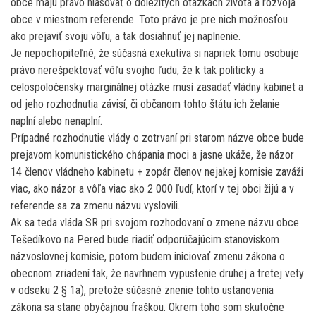
obce majú právo hlasovať o dôležitých otázkach života a rozvoja
obce v miestnom referende. Toto právo je pre nich možnosťou
ako prejaviť svoju vôľu, a tak dosiahnuť jej naplnenie.
Je nepochopiteľné, že súčasná exekutíva si napriek tomu osobuje
právo nerešpektovať vôľu svojho ľudu, že k tak politicky a
celospoločensky marginálnej otázke musí zasadať vládny kabinet a
od jeho rozhodnutia závisí, či občanom tohto štátu ich želanie
naplní alebo nenaplní.
Prípadné rozhodnutie vlády o zotrvaní pri starom názve obce bude
prejavom komunistického chápania moci a jasne ukáže, že názor
14 členov vládneho kabinetu + zopár členov nejakej komisie zaváži
viac, ako názor a vôľa viac ako 2 000 ľudí, ktorí v tej obci žijú a v
referende sa za zmenu názvu vyslovili.
Ak sa teda vláda SR pri svojom rozhodovaní o zmene názvu obce
Tešedíkovo na Pered bude riadiť odporúčajúcim stanoviskom
názvoslovnej komisie, potom budem iniciovať zmenu zákona o
obecnom zriadení tak, že navrhnem vypustenie druhej a tretej vety
v odseku 2 § 1a), pretože súčasné znenie tohto ustanovenia
zákona sa stane obyčajnou fraškou. Okrem toho som skutočne