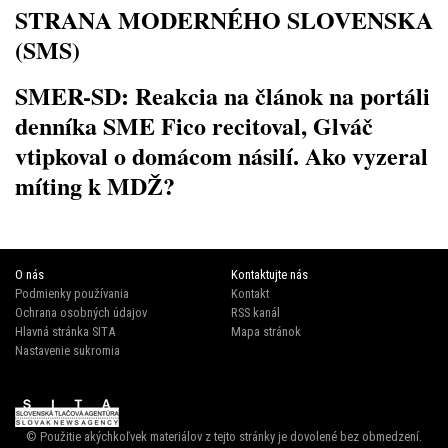
STRANA MODERNÉHO SLOVENSKA
(SMS)
SMER-SD: Reakcia na článok na portáli
denníka SME Fico recitoval, Glváč
vtipkoval o domácom násilí. Ako vyzeral
míting k MDŽ?
O nás
Kontaktujte nás
Podmienky používania
Kontakt
Ochrana osobných údajov
RSS kanál
Hlavná stránka SITA
Mapa stránok
Nastavenie sukromia
© Použitie akýchkoľvek materiálov z tejto stránky je dovolené bez obmedzení.