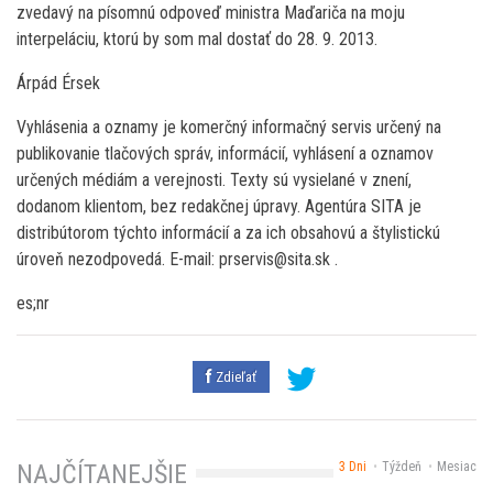
zvedavý na písomnú odpoveď ministra Maďariča na moju
interpeláciu, ktorú by som mal dostať do 28. 9. 2013.
Árpád Érsek
Vyhlásenia a oznamy je komerčný informačný servis určený na
publikovanie tlačových správ, informácií, vyhlásení a oznamov
určených médiám a verejnosti. Texty sú vysielané v znení,
dodanom klientom, bez redakčnej úpravy. Agentúra SITA je
distribútorom týchto informácií a za ich obsahovú a štylistickú
úroveň nezodpovedá. E-mail: prservis@sita.sk .
es;nr
Zdieľať
3 Dni
Týždeň
Mesiac
NAJČÍTANEJŠIE