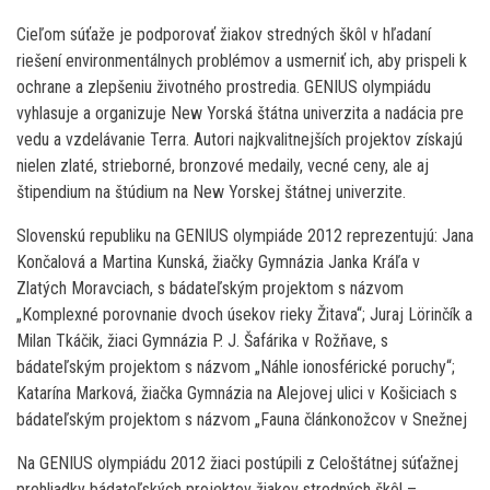
Cieľom súťaže je podporovať žiakov stredných škôl v hľadaní
riešení environmentálnych problémov a usmerniť ich, aby prispeli k
ochrane a zlepšeniu životného prostredia. GENIUS olympiádu
vyhlasuje a organizuje New Yorská štátna univerzita a nadácia pre
vedu a vzdelávanie Terra. Autori najkvalitnejších projektov získajú
nielen zlaté, strieborné, bronzové medaily, vecné ceny, ale aj
štipendium na štúdium na New Yorskej štátnej univerzite.
Slovenskú republiku na GENIUS olympiáde 2012 reprezentujú: Jana
Končalová a Martina Kunská, žiačky Gymnázia Janka Kráľa v
Zlatých Moravciach, s bádateľským projektom s názvom
„Komplexné porovnanie dvoch úsekov rieky Žitava“; Juraj Lörinčík a
Milan Tkáčik, žiaci Gymnázia P. J. Šafárika v Rožňave, s
bádateľským projektom s názvom „Náhle ionosférické poruchy“;
Katarína Marková, žiačka Gymnázia na Alejovej ulici v Košiciach s
bádateľským projektom s názvom „Fauna článkonožcov v Snežnej
Na GENIUS olympiádu 2012 žiaci postúpili z Celoštátnej súťažnej
prehliadky bádateľských projektov žiakov stredných škôl –