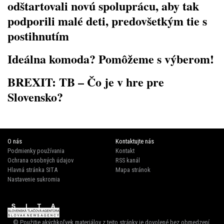
odštartovali novú spoluprácu, aby tak
podporili malé deti, predovšetkým tie s
postihnutím
Ideálna komoda? Pomôžeme s výberom!
BREXIT: TB – Čo je v hre pre
Slovensko?
O nás
Kontaktujte nás
Podmienky používania
Kontakt
Ochrana osobných údajov
RSS kanál
Hlavná stránka SITA
Mapa stránok
Nastavenie sukromia
© Použitie akýchkoľvek materiálov z tejto stránky je dovolené bez obmedzení.