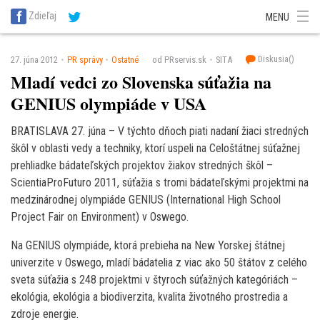
SITA Energetika
SITA Zdravotníctvo
SITA Financie
SITA Doprava
Zdieľaj
MENU
SITA Potravinárstvo
SITA Reality
SITA Školstvo
SITA Vidiek
Diskusia(
)
27. júna 2012
PR správy
Ostatné
od PRservis.sk
SITA
Mladí vedci zo Slovenska súťažia na
GENIUS olympiáde v USA
BRATISLAVA 27. júna – V týchto dňoch piati nadaní žiaci stredných
škôl v oblasti vedy a techniky, ktorí uspeli na Celoštátnej súťažnej
prehliadke bádateľských projektov žiakov stredných škôl –
ScientiaProFuturo 2011, súťažia s tromi bádateľskými projektmi na
medzinárodnej olympiáde GENIUS (International High School
Project Fair on Environment) v Oswego.
Na GENIUS olympiáde, ktorá prebieha na New Yorskej štátnej
univerzite v Oswego, mladí bádatelia z viac ako 50 štátov z celého
sveta súťažia s 248 projektmi v štyroch súťažných kategóriách –
ekológia, ekológia a biodiverzita, kvalita životného prostredia a
zdroje energie.