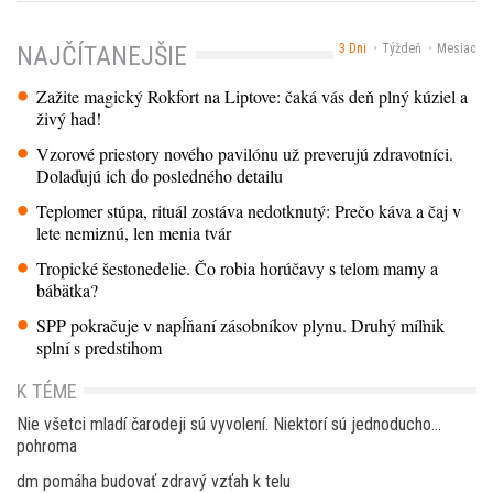
3 Dni
Týždeň
Mesiac
NAJČÍTANEJŠIE
Zažite magický Rokfort na Liptove: čaká vás deň plný kúziel a
živý had!
Vzorové priestory nového pavilónu už preverujú zdravotníci.
Dolaďujú ich do posledného detailu
Teplomer stúpa, rituál zostáva nedotknutý: Prečo káva a čaj v
lete nemiznú, len menia tvár
Tropické šestonedelie. Čo robia horúčavy s telom mamy a
bábätka?
SPP pokračuje v napĺňaní zásobníkov plynu. Druhý míľnik
splní s predstihom
K TÉME
Nie všetci mladí čarodeji sú vyvolení. Niektorí sú jednoducho…
pohroma
dm pomáha budovať zdravý vzťah k telu