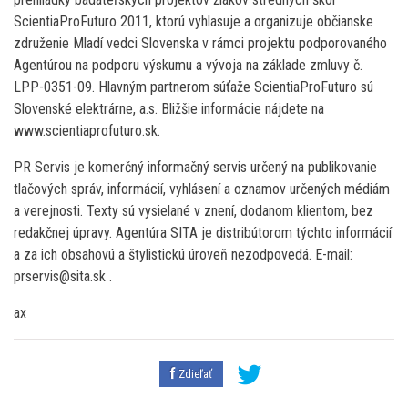
ScientiaProFuturo 2011, ktorú vyhlasuje a organizuje občianske
združenie Mladí vedci Slovenska v rámci projektu podporovaného
Agentúrou na podporu výskumu a vývoja na základe zmluvy č.
LPP-0351-09. Hlavným partnerom súťaže ScientiaProFuturo sú
Slovenské elektrárne, a.s. Bližšie informácie nájdete na
www.scientiaprofuturo.sk.
PR Servis je komerčný informačný servis určený na publikovanie
tlačových správ, informácií, vyhlásení a oznamov určených médiám
a verejnosti. Texty sú vysielané v znení, dodanom klientom, bez
redakčnej úpravy. Agentúra SITA je distribútorom týchto informácií
a za ich obsahovú a štylistickú úroveň nezodpovedá. E-mail:
prservis@sita.sk .
ax
Zdieľať