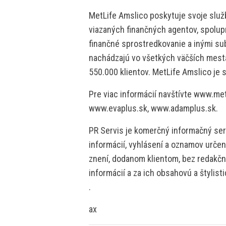
MetLife Amslico poskytuje svoje služ
viazaných finančných agentov, spolup
finančné sprostredkovanie a inými su
nachádzajú vo všetkých väčších mest
550.000 klientov. MetLife Amslico je 
Pre viac informácií navštívte www.me
www.evaplus.sk, www.adamplus.sk.
PR Servis je komerčný informačný serv
informácií, vyhlásení a oznamov určen
znení, dodanom klientom, bez redakčne
informácií a za ich obsahovú a štylis
.
ax