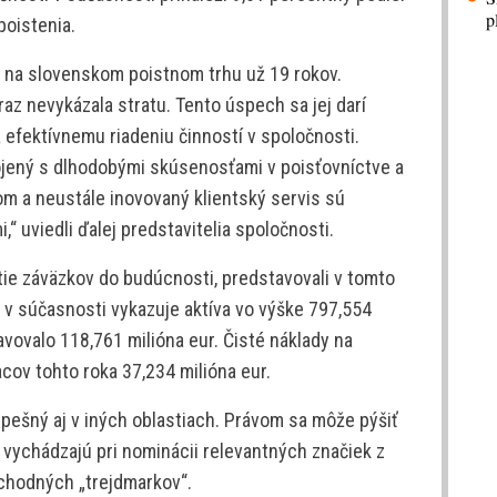
p
oistenia.
 na slovenskom poistnom trhu už 19 rokov.
az nevykázala stratu. Tento úspech sa jej darí
a efektívnemu riadeniu činností v spoločnosti.
ojený s dlhodobými skúsenosťami v poisťovníctve a
om a neustále inovovaný klientský servis sú
,“ uviedli ďalej predstavitelia spoločnosti.
ytie záväzkov do budúcnosti, predstavovali v tomto
 v súčasnosti vykazuje aktíva vo výške 797,554
avovalo 118,761 milióna eur. Čisté náklady na
acov tohto roka 37,234 milióna eur.
pešný aj v iných oblastiach. Právom sa môže pýšiť
 vychádzajú pri nominácii relevantných značiek z
chodných „trejdmarkov“.