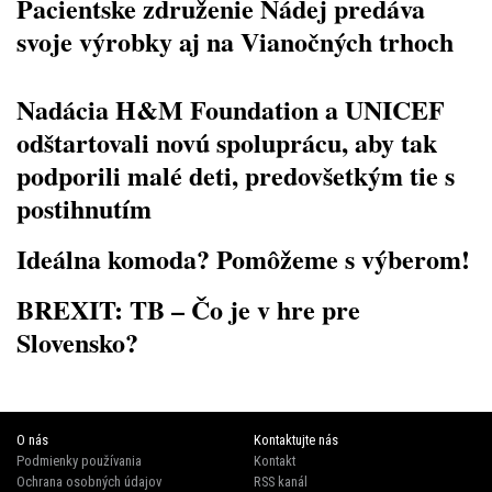
Pacientske združenie Nádej predáva
svoje výrobky aj na Vianočných trhoch
Nadácia H&M Foundation a UNICEF
odštartovali novú spoluprácu, aby tak
podporili malé deti, predovšetkým tie s
postihnutím
Ideálna komoda? Pomôžeme s výberom!
BREXIT: TB – Čo je v hre pre
Slovensko?
O nás
Kontaktujte nás
Podmienky používania
Kontakt
Ochrana osobných údajov
RSS kanál