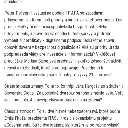
strnulosti?
Peter Pellegrini vystúpi na podujatí ITAPA so zásadným
príhovorom, v ktorom určí priority a smerovanie eGovermentu. Len
pred niekoľkými dňami sa spochybnila bezpečnosť celého
eGovermentu, a práve teraz chodia ľuďom správy o potrebe
vymeniť si certifikáty k digitálnemu podpisu. Dokážeme znovu
obnoviť dôveru v bezpečnosť digitalizácie? Aké sú priority Úradu
podpredsedu vlády pre investície a informatizáciu? V kľúčovej
prednáške Martina Slabejová predstaví niekoľko zásadných aktivít,
riešení a rozhodnutí, ktoré úrad pripravuje. Povedie to k
transformácii slovenskej spoločnosti pre výzvy 21. storočia?
Strata impulzu zmeny. To je to, čo trápi Jána Hargaša zo združenia
Slovensko.Digital. Za posledné dva roky sa toho zmenilo veľa. Veľa
sa aj podarilo. Ale nevyprcháva impulz chuti na zmenu?
Chaos a strnulosť. To sú dve hlavné nebezpečenstvá, ktoré podľa
Emila Fitoša, prezidenta ITASu, hrozia slovenskému projektu
eGovernmentu. Sú to dva krajné póly, ktorým je potrebné vyhnúť