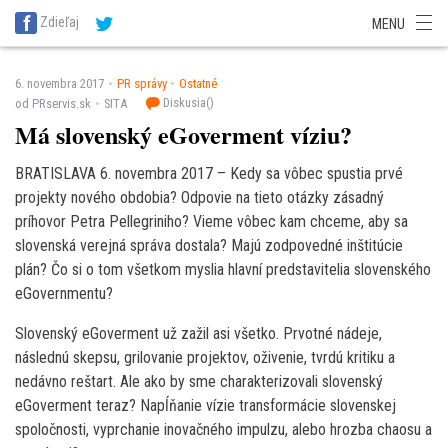
SITA Energetika
SITA Zdravotníctvo
SITA Financie
SITA Doprava
Zdieľaj
MENU
SITA Potravinárstvo
SITA Reality
SITA Školstvo
SITA Vidiek
6. novembra 2017
PR správy
Ostatné
Diskusia(
)
od PRservis.sk
SITA
Má slovenský eGoverment víziu?
BRATISLAVA 6. novembra 2017 – Kedy sa vôbec spustia prvé
projekty nového obdobia? Odpovie na tieto otázky zásadný
príhovor Petra Pellegriniho? Vieme vôbec kam chceme, aby sa
slovenská verejná správa dostala? Majú zodpovedné inštitúcie
plán? Čo si o tom všetkom myslia hlavní predstavitelia slovenského
eGovernmentu?
Slovenský eGoverment už zažil asi všetko. Prvotné nádeje,
následnú skepsu, grilovanie projektov, oživenie, tvrdú kritiku a
nedávno reštart. Ale ako by sme charakterizovali slovenský
eGoverment teraz? Napĺňanie vízie transformácie slovenskej
spoločnosti, vyprchanie inovačného impulzu, alebo hrozba chaosu a