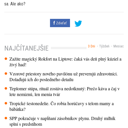
sa. Ale ako?
Zdieľať
3 Dni
Týždeň
Mesiac
NAJČÍTANEJŠIE
Zažite magický Rokfort na Liptove: čaká vás deň plný kúziel a
živý had!
Vzorové priestory nového pavilónu už preverujú zdravotníci.
Dolaďujú ich do posledného detailu
Teplomer stúpa, rituál zostáva nedotknutý: Prečo káva a čaj v
lete nemiznú, len menia tvár
Tropické šestonedelie. Čo robia horúčavy s telom mamy a
bábätka?
SPP pokračuje v napĺňaní zásobníkov plynu. Druhý míľnik
splní s predstihom