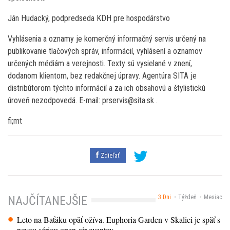
Ján Hudacký, podpredseda KDH pre hospodárstvo
Vyhlásenia a oznamy je komerčný informačný servis určený na
publikovanie tlačových správ, informácií, vyhlásení a oznamov
určených médiám a verejnosti. Texty sú vysielané v znení,
dodanom klientom, bez redakčnej úpravy. Agentúra SITA je
distribútorom týchto informácií a za ich obsahovú a štylistickú
úroveň nezodpovedá. E-mail: prservis@sita.sk .
fi;mt
Zdieľať
3 Dni
Týždeň
Mesiac
NAJČÍTANEJŠIE
Leto na Baťáku opäť ožíva. Euphoria Garden v Skalici je späť s
novou sériou open-air eventov