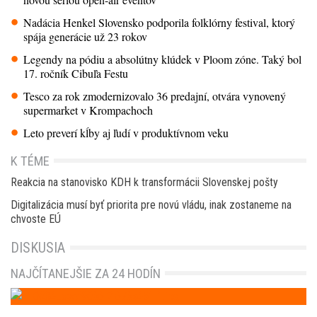
Nadácia Henkel Slovensko podporila folklórny festival, ktorý
spája generácie už 23 rokov
Legendy na pódiu a absolútny klúdek v Ploom zóne. Taký bol
17. ročník Cibuľa Festu
Tesco za rok zmodernizovalo 36 predajní, otvára vynovený
supermarket v Krompachoch
Leto preverí kĺby aj ľudí v produktívnom veku
K TÉME
Reakcia na stanovisko KDH k transformácii Slovenskej pošty
Digitalizácia musí byť priorita pre novú vládu, inak zostaneme na
chvoste EÚ
DISKUSIA
NAJČÍTANEJŠIE ZA 24 HODÍN