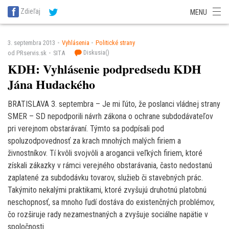
SITA Energetika
SITA Zdravotníctvo
SITA Financie
SITA Doprava
Zdieľaj
MENU
SITA Potravinárstvo
SITA Reality
SITA Školstvo
SITA Vidiek
3. septembra 2013
Vyhlásenia
Politické strany
Diskusia(
)
od PRservis.sk
SITA
KDH: Vyhlásenie podpredsedu KDH
Jána Hudackého
BRATISLAVA 3. septembra – Je mi ľúto, že poslanci vládnej strany
SMER – SD nepodporili návrh zákona o ochrane subdodávateľov
pri verejnom obstarávaní. Týmto sa podpísali pod
spoluzodpovednosť za krach mnohých malých firiem a
živnostníkov. Tí kvôli svojvôli a arogancii veľkých firiem, ktoré
získali zákazky v rámci verejného obstarávania, často nedostanú
zaplatené za subdodávku tovarov, služieb či stavebných prác.
Takýmito nekalými praktikami, ktoré zvyšujú druhotnú platobnú
neschopnosť, sa mnoho ľudí dostáva do existenčných problémov,
čo rozširuje rady nezamestnaných a zvyšuje sociálne napätie v
spoločnosti.