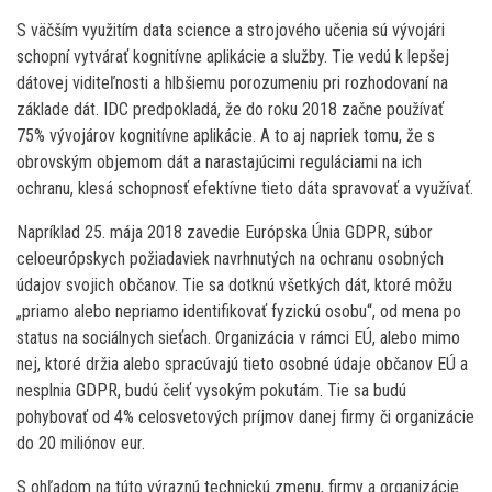
S väčším využitím data science a strojového učenia sú vývojári
schopní vytvárať kognitívne aplikácie a služby. Tie vedú k lepšej
dátovej viditeľnosti a hlbšiemu porozumeniu pri rozhodovaní na
základe dát. IDC predpokladá, že do roku 2018 začne používať
75% vývojárov kognitívne aplikácie. A to aj napriek tomu, že s
obrovským objemom dát a narastajúcimi reguláciami na ich
ochranu, klesá schopnosť efektívne tieto dáta spravovať a využívať.
Napríklad 25. mája 2018 zavedie Európska Únia GDPR, súbor
celoeurópskych požiadaviek navrhnutých na ochranu osobných
údajov svojich občanov. Tie sa dotknú všetkých dát, ktoré môžu
„priamo alebo nepriamo identifikovať fyzickú osobu“, od mena po
status na sociálnych sieťach. Organizácia v rámci EÚ, alebo mimo
nej, ktoré držia alebo spracúvajú tieto osobné údaje občanov EÚ a
nesplnia GDPR, budú čeliť vysokým pokutám. Tie sa budú
pohybovať od 4% celosvetových príjmov danej firmy či organizácie
do 20 miliónov eur.
S ohľadom na túto výraznú technickú zmenu, firmy a organizácie