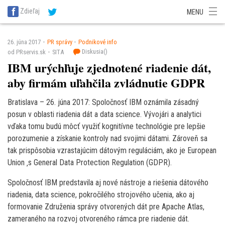
SITA Energetika
SITA Zdravotníctvo
SITA Financie
SITA Doprava
Zdieľaj
MENU
SITA Potravinárstvo
SITA Reality
SITA Školstvo
SITA Vidiek
26. júna 2017
PR správy
Podnikové info
Diskusia(
)
od PRservis.sk
SITA
IBM urýchľuje zjednotené riadenie dát,
aby firmám uľahčila zvládnutie GDPR
Bratislava – 26. júna 2017: Spoločnosť IBM oznámila zásadný
posun v oblasti riadenia dát a data science. Vývojári a analytici
vďaka tomu budú môcť využiť kognitívne technológie pre lepšie
porozumenie a získanie kontroly nad svojimi dátami. Zároveň sa
tak prispôsobia vzrastajúcim dátovým reguláciám, ako je European
Union ‚s General Data Protection Regulation (GDPR).
Spoločnosť IBM predstavila aj nové nástroje a riešenia dátového
riadenia, data science, pokročilého strojového učenia, ako aj
formovanie Združenia správy otvorených dát pre Apache Atlas,
zameraného na rozvoj otvoreného rámca pre riadenie dát.