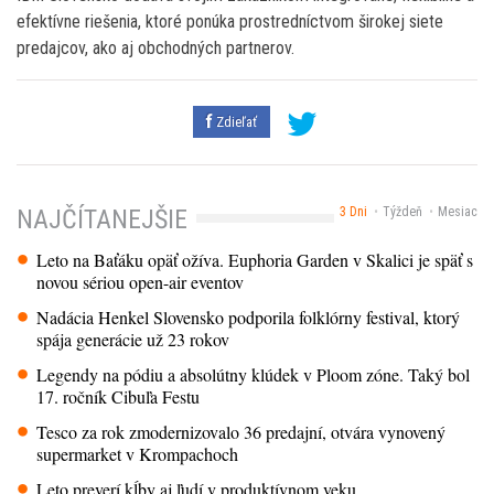
efektívne riešenia, ktoré ponúka prostredníctvom širokej siete
predajcov, ako aj obchodných partnerov.
Zdieľať
3 Dni
Týždeň
Mesiac
NAJČÍTANEJŠIE
Leto na Baťáku opäť ožíva. Euphoria Garden v Skalici je späť s
novou sériou open-air eventov
Nadácia Henkel Slovensko podporila folklórny festival, ktorý
spája generácie už 23 rokov
Legendy na pódiu a absolútny klúdek v Ploom zóne. Taký bol
17. ročník Cibuľa Festu
Tesco za rok zmodernizovalo 36 predajní, otvára vynovený
supermarket v Krompachoch
Leto preverí kĺby aj ľudí v produktívnom veku