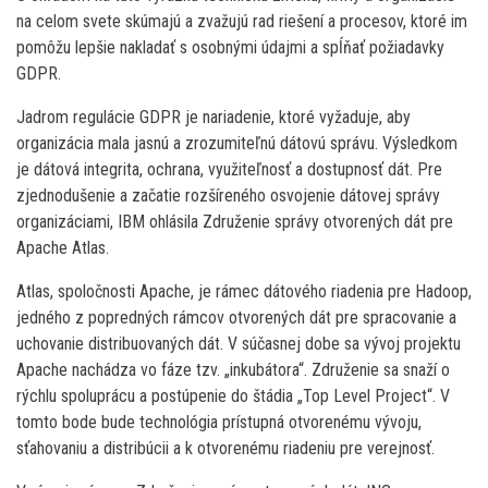
na celom svete skúmajú a zvažujú rad riešení a procesov, ktoré im
pomôžu lepšie nakladať s osobnými údajmi a spĺňať požiadavky
GDPR.
Jadrom regulácie GDPR je nariadenie, ktoré vyžaduje, aby
organizácia mala jasnú a zrozumiteľnú dátovú správu. Výsledkom
je dátová integrita, ochrana, využiteľnosť a dostupnosť dát. Pre
zjednodušenie a začatie rozšíreného osvojenie dátovej správy
organizáciami, IBM ohlásila Združenie správy otvorených dát pre
Apache Atlas.
Atlas, spoločnosti Apache, je rámec dátového riadenia pre Hadoop,
jedného z popredných rámcov otvorených dát pre spracovanie a
uchovanie distribuovaných dát. V súčasnej dobe sa vývoj projektu
Apache nachádza vo fáze tzv. „inkubátora“. Združenie sa snaží o
rýchlu spoluprácu a postúpenie do štádia „Top Level Project“. V
tomto bode bude technológia prístupná otvorenému vývoju,
sťahovaniu a distribúcii a k otvorenému riadeniu pre verejnosť.