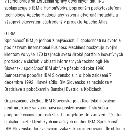
V rámci práce sa Združenia správy otvorených dát, ING
spolupracuje s IBM a HortonWorks, popredným poskytovateľom
technológie Apache Hadoop, aby vytvorili otvorená metadáta a
vývojový ekosystém sústredený v projekte Apache Atlas.
O IBM
Spoločnosť IBM je jednou z najväčších IT spoločností na svete a
pod názvom International Business Machines poskytuje svojim
klientom vo vyše 170 krajinách sveta široké portfólio inovatívnych
produktov a služieb v oblasti informačných technológií. Na
Slovensku spoločnosť IBM aktívne pôsobí od roku 1990.
Samostatná pobočka IBM Slovensko s. r. o. bola založená 7.
decembra 1992. Hlavné sídlo IBM Slovensko sa nachádza v
Bratislave s pobočkami v Banskej Bystrici a Košiciach.
Organizačnou zložkou IBM Slovensko je aj Klientské inovačné
centrum, ktoré sa zameriava na poskytovanie IT služieb a
podporné činnosti pri realizácii IT projektov. Je zároveň súčasťou
globálnej siete klientskych inovačných centier IBM. Spoločnosť
IBM Slovensko dodáva svojim zákazníkom integrované, flexibilné a