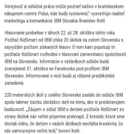
Verejnosť si súťažné práce môže pozrieť naživo v bratislavskom
nákupnom centre Polus, kde budú vystavené,“ vysvetľuje riaditeľ
marketingu a komunikácie IBM Slovakia Branislav Kohl.
Hlasovanie prebehne v dňoch 22. až 28. októbra tohto roka.
Počítač KidSmart od IBM získa 20 škôlok na celom Slovensku s
najvyšším počtom získaných hlasov. O tom kam poputujú tri
počítače KidSmart rozhodnú v hlasovaní zamestnanci spoločnosti
IBM na Slovensku. Informácie o výsledkoch súťaže budú
zverejnené 31. októbra na Facebooku pod profilom IBM
Slovensko. Informované o nich budú aj víťazné predškolské
zariadenia.
220 materských škôl z celého Slovenska zaslalo do súťaže IBM
spolu takmer tisícku obrázkov detí na tému, ako si predstavujem
budúcnosť. „Záujem o súťaž IBM o detské počítače KidSmart zo
strany škôlok nás veľmi príjemne prekvapil. Z kresieb, ktoré sme
dostali vidno, že deťom v našich škôlkach nechýba kreativita, čo
nás samozrejme veľmi teší,“ hovorí Kohl.