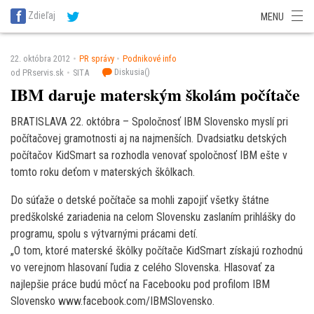
SITA Energetika
SITA Zdravotníctvo
SITA Financie
SITA Doprava
Zdieľaj
MENU
SITA Potravinárstvo
SITA Reality
SITA Školstvo
SITA Vidiek
22. októbra 2012
PR správy
Podnikové info
Diskusia(
)
od PRservis.sk
SITA
IBM daruje materským školám počítače
BRATISLAVA 22. októbra – Spoločnosť IBM Slovensko myslí pri
počítačovej gramotnosti aj na najmenších. Dvadsiatku detských
počítačov KidSmart sa rozhodla venovať spoločnosť IBM ešte v
tomto roku deťom v materských škôlkach.
Do súťaže o detské počítače sa mohli zapojiť všetky štátne
predškolské zariadenia na celom Slovensku zaslaním prihlášky do
programu, spolu s výtvarnými prácami detí.
„O tom, ktoré materské škôlky počítače KidSmart získajú rozhodnú
vo verejnom hlasovaní ľudia z celého Slovenska. Hlasovať za
najlepšie práce budú môcť na Facebooku pod profilom IBM
Slovensko www.facebook.com/IBMSlovensko.