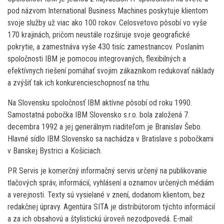
pod názvom International Business Machines poskytuje klientom
svoje služby už viac ako 100 rokov. Celosvetovo pôsobí vo vyše
170 krajinách, pričom neustále rozširuje svoje geografické
pokrytie, a zamestnáva vyše 430 tisíc zamestnancov. Poslaním
spoločnosti IBM je pomocou integrovaných, flexibilných a
efektívnych riešení pomáhať svojim zákazníkom redukovať náklady
a zvýšiť tak ich konkurencieschopnosť na trhu.
Na Slovensku spoločnosť IBM aktívne pôsobí od roku 1990.
Samostatná pobočka IBM Slovensko s.r.o. bola založená 7.
decembra 1992 a jej generálnym riaditeľom je Branislav Šebo.
Hlavné sídlo IBM Slovensko sa nachádza v Bratislave s pobočkami
v Banskej Bystrici a Košiciach.
PR Servis je komerčný informačný servis určený na publikovanie
tlačových správ, informácií, vyhlásení a oznamov určených médiám
a verejnosti. Texty sú vysielané v znení, dodanom klientom, bez
redakčnej úpravy. Agentúra SITA je distribútorom týchto informácií
a za ich obsahovú a štylistickú úroveň nezodpovedá. E-mail: