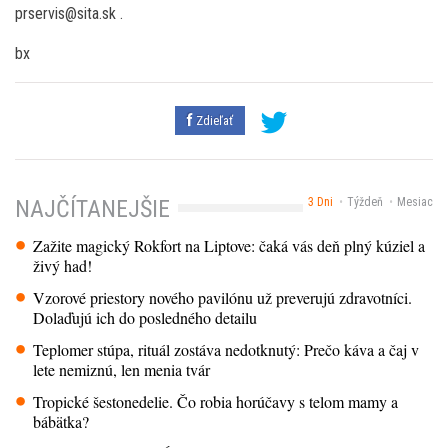
prservis@sita.sk .
bx
Zdieľať
3 Dni
Týždeň
Mesiac
NAJČÍTANEJŠIE
Zažite magický Rokfort na Liptove: čaká vás deň plný kúziel a
živý had!
Vzorové priestory nového pavilónu už preverujú zdravotníci.
Dolaďujú ich do posledného detailu
Teplomer stúpa, rituál zostáva nedotknutý: Prečo káva a čaj v
lete nemiznú, len menia tvár
Tropické šestonedelie. Čo robia horúčavy s telom mamy a
bábätka?