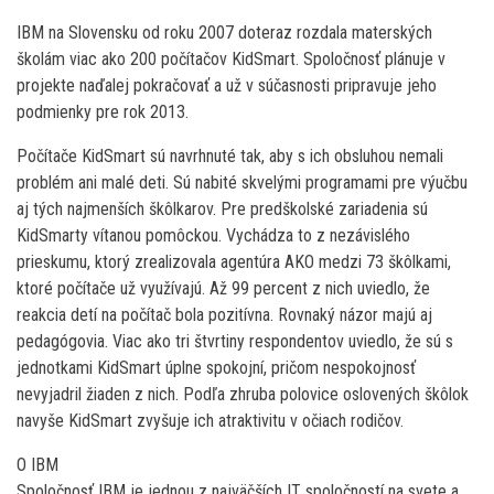
IBM na Slovensku od roku 2007 doteraz rozdala materských
školám viac ako 200 počítačov KidSmart. Spoločnosť plánuje v
projekte naďalej pokračovať a už v súčasnosti pripravuje jeho
podmienky pre rok 2013.
Počítače KidSmart sú navrhnuté tak, aby s ich obsluhou nemali
problém ani malé deti. Sú nabité skvelými programami pre výučbu
aj tých najmenších škôlkarov. Pre predškolské zariadenia sú
KidSmarty vítanou pomôckou. Vychádza to z nezávislého
prieskumu, ktorý zrealizovala agentúra AKO medzi 73 škôlkami,
ktoré počítače už využívajú. Až 99 percent z nich uviedlo, že
reakcia detí na počítač bola pozitívna. Rovnaký názor majú aj
pedagógovia. Viac ako tri štvrtiny respondentov uviedlo, že sú s
jednotkami KidSmart úplne spokojní, pričom nespokojnosť
nevyjadril žiaden z nich. Podľa zhruba polovice oslovených škôlok
navyše KidSmart zvyšuje ich atraktivitu v očiach rodičov.
O IBM
Spoločnosť IBM je jednou z najväčších IT spoločností na svete a