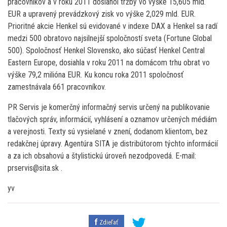
pracovníkov a v roku 2011 dosiahol tržby vo výške 15,605 mld.
EUR a upravený prevádzkový zisk vo výške 2,029 mld. EUR.
Prioritné akcie Henkel sú evidované v indexe DAX a Henkel sa radí
medzi 500 obratovo najsilnejší spoločností sveta (Fortune Global
500). Spoločnosť Henkel Slovensko, ako súčasť Henkel Central
Eastern Europe, dosiahla v roku 2011 na domácom trhu obrat vo
výške 79,2 milióna EUR. Ku koncu roka 2011 spoločnosť
zamestnávala 661 pracovníkov.
PR Servis je komerčný informačný servis určený na publikovanie
tlačových správ, informácií, vyhlásení a oznamov určených médiám
a verejnosti. Texty sú vysielané v znení, dodanom klientom, bez
redakčnej úpravy. Agentúra SITA je distribútorom týchto informácií
a za ich obsahovú a štylistickú úroveň nezodpovedá. E-mail:
prservis@sita.sk .
yv
Zdieľať