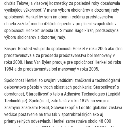
divízia Telovej a vlasovej kozmetiky za posledné roky dosahovala
vynikajúcu výkonnosť. V mene výboru akcionárov a dozornej rady
spoločnosti Henkel by som im obom i celému predstavenstvu
chcela zaželať mnoho ďalších úspechov pri plnení svojich úloh v
spoločnosti Henkel,” uviedla Dr. Simone Bagel-Trah, predsedkyňa
výboru akcionárov a dozornej rady.
Kasper Rorsted vstúpil do spoločnosti Henkel v roku 2005 ako člen
predstavenstva a za predsedu predstavenstva bol menovaný v
roku 2008. Hans Van Bylen pracuje pre spoločnosť Henkel od roku
1984 a do predstavenstva bol menovaný v roku 2005.
Spoločnosť Henkel so svojimi vedúcimi značkami a technológiami
celosvetovo pôsobí v troch oblastiach podnikania: Starostlivosť o
domácnosť, Starostlivosť o telo a Adhesive Technologies (Lepidlá
Technológie). Spoločnosť, založená v roku 1876, so svojimi
známymi značkami Persil, Schwarzkopf a Loctite globálne zastáva
vedúce postavenie na trhu tak v spotrebiteľských ako aj
priemyselných odvetviach. Henkel zamestnáva okolo 48 000