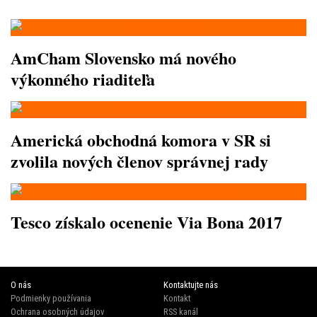
AmCham Slovensko má nového
výkonného riaditeľa
Americká obchodná komora v SR si
zvolila nových členov správnej rady
Tesco získalo ocenenie Via Bona 2017
O nás
Kontaktujte nás
Podmienky používania
Kontakt
Ochrana osobných údajov
RSS kanál