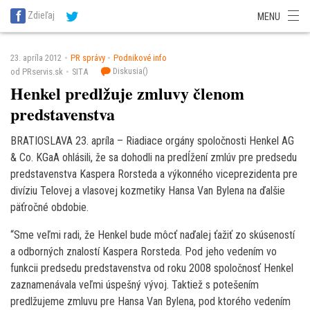
SITA Energetika
SITA Zdravotníctvo
SITA Financie
SITA Doprava
Zdieľaj
MENU
SITA Potravinárstvo
SITA Reality
SITA Školstvo
SITA Vidiek
23. apríla 2012
PR správy
Podnikové info
Diskusia(
)
od PRservis.sk
SITA
Henkel predlžuje zmluvy členom
predstavenstva
BRATIOSLAVA 23. apríla – Riadiace orgány spoločnosti Henkel AG
& Co. KGaA ohlásili, že sa dohodli na predĺžení zmlúv pre predsedu
predstavenstva Kaspera Rorsteda a výkonného viceprezidenta pre
divíziu Telovej a vlasovej kozmetiky Hansa Van Bylena na ďalšie
päťročné obdobie.
“Sme veľmi radi, že Henkel bude môcť naďalej ťažiť zo skúseností
a odborných znalostí Kaspera Rorsteda. Pod jeho vedením vo
funkcii predsedu predstavenstva od roku 2008 spoločnosť Henkel
zaznamenávala veľmi úspešný vývoj. Taktiež s potešením
predlžujeme zmluvu pre Hansa Van Bylena, pod ktorého vedením