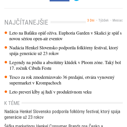
3 Dni
Týždeň
Mesiac
NAJČÍTANEJŠIE
Leto na Baťáku opäť ožíva. Euphoria Garden v Skalici je späť s
novou sériou open-air eventov
Nadácia Henkel Slovensko podporila folklórny festival, ktorý
spája generácie už 23 rokov
Legendy na pódiu a absolútny klúdek v Ploom zóne. Taký bol
17. ročník Cibuľa Festu
Tesco za rok zmodernizovalo 36 predajní, otvára vynovený
supermarket v Krompachoch
Leto preverí kĺby aj ľudí v produktívnom veku
K TÉME
Nadácia Henkel Slovensko podporila folklórny festival, ktorý spája
generácie už 23 rokov
Šéfka marketingu Henkel Consumer Brands pre Česko a