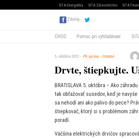
SITA Energetika
SITA Zdravotníctvo
SITA Finan
Zdieľaj
ÚVOD
Pomoc pri vyhľadávaní
SIT
5. októbra 2012
PR správy
Ostatné
Drvte, štiepkujte. Uš
BRATISLAVA 5. októbra – Ako záhradu 
tak obťažovať susedov, keď je navyše 
sa nehodí ani ako palivo do pece? Práv
štiepkovač, ktorý si s problémom záh
poradí.
Väčšina elektrických drvičov spraco