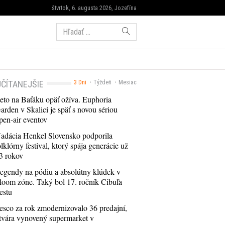
štvrtok, 6. augusta 2026, Jozefína
Hľadať:
ČÍTANEJŠIE
3 Dni
Týždeň
Mesiac
eto na Baťáku opäť ožíva. Euphoria
arden v Skalici je späť s novou sériou
pen-air eventov
adácia Henkel Slovensko podporila
olklórny festival, ktorý spája generácie už
3 rokov
egendy na pódiu a absolútny klúdek v
loom zóne. Taký bol 17. ročník Cibuľa
estu
esco za rok zmodernizovalo 36 predajní,
tvára vynovený supermarket v