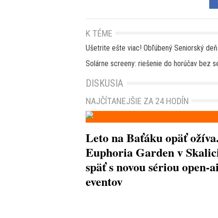
K TÉME
Ušetrite ešte viac! Obľúbený Seniorský deň
Solárne screeny: riešenie do horúčav bez se
DISKUSIA
NAJČÍTANEJŠIE ZA 24 HODÍN
Leto na Baťáku opäť ožíva
Euphoria Garden v Skalici
späť s novou sériou open-a
eventov