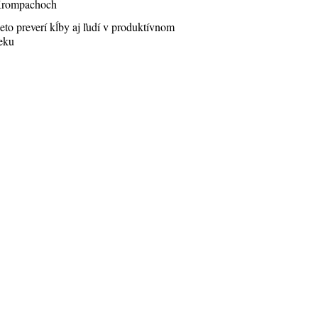
rompachoch
eto preverí kĺby aj ľudí v produktívnom
eku