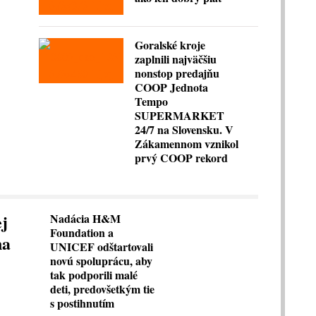
Goralské kroje
zaplnili najväčšiu
nonstop predajňu
COOP Jednota
Tempo
SUPERMARKET
24/7 na Slovensku. V
Zákamennom vznikol
prvý COOP rekord
ej
Nadácia H&M
Foundation a
na
UNICEF odštartovali
novú spoluprácu, aby
tak podporili malé
deti, predovšetkým tie
s postihnutím