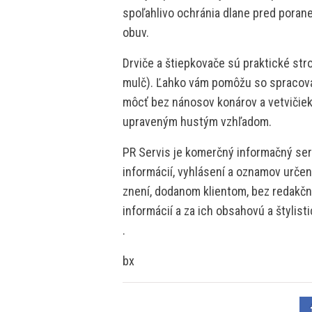
spoľahlivo ochránia dlane pred pora
obuv.
Drviče a štiepkovače sú praktické stroj
mulč). Ľahko vám pomôžu so spracovan
môcť bez nánosov konárov a vetvičiek
upraveným hustým vzhľadom.
PR Servis je komerčný informačný serv
informácií, vyhlásení a oznamov určen
znení, dodanom klientom, bez redakčne
informácií a za ich obsahovú a štylis
.
bx