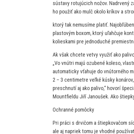
sústavy rotujúcich nožov. Nadrvený
ho použiť ako mulč okolo kríkov a stro
ktorý tak nemusíme platiť. Najobľúben
plastovým boxom, ktorý uľahčuje kontro
kolieskami pre jednoduché premiestne
Ak však chcete vetvy využiť ako palivo
„Vo vnútri majú ozubené koleso, vlast
automaticky vťahuje do vnútorného me
2 – 3 centimetre veľké kúsky konárov,
preschnutí aj ako palivo,“ hovorí špec
Mountfieldu Jiří Janoušek. Ako štiepky
Ochranné pomôcky
Pri práci s drvičom a štiepkovačom sí
ale aj napriek tomu je vhodné používa