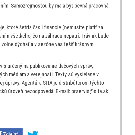
nením. Samozrejmosťou by mala byť pevná pracovná
e, ktoré šetria čas i financie (nemusíte platiť za
ím všetkého, čo na záhradu nepatrí. Trávnik bude
 voľne dýchať a v sezóne vás tešiť krásnym
is určený na publikovanie tlačových správ,
ých médiám a verejnosti. Texty sú vysielané v
j úpravy. Agentúra SITA je distribútorom týchto
tickú úroveň nezodpovedá. E-mail: prservis@sita.sk
Zdieľať