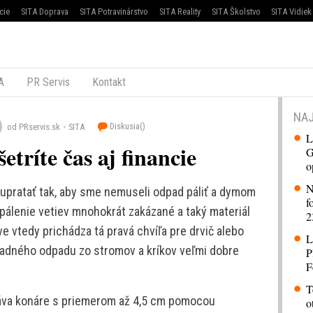
cie
SITA Doprava
SITA Potravinárstvo
SITA Reality
SITA Školstvo
SITA Vidiek
A
PR Servis
Kontakt
NAJ
Diskusia(
)
od PRservis.sk
SITA
L
etríte čas aj financie
G
o
N
upratať tak, aby sme nemuseli odpad páliť a dymom
f
pálenie vetiev mnohokrát zakázané a taký materiál
2
e vtedy prichádza tá pravá chvíľa pre drvič alebo
L
radného odpadu zo stromov a kríkov veľmi dobre
P
F
T
váva konáre s priemerom až 4,5 cm pomocou
o