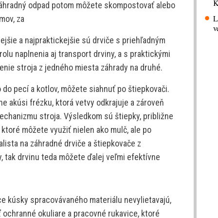
K
 záhradný odpad potom môžete skompostovať alebo
L
mov, za
v
ejšie a najpraktickejšie sú drviče s priehľadným
lu naplnenia aj transport drviny, a s praktickými
nie stroja z jedného miesta záhrady na druhé.
 do pecí a kotlov, môžete siahnuť po štiepkovači.
ne akúsi frézku, ktorá vetvy odkrajuje a zároveň
chanizmu stroja. Výsledkom sú štiepky, približne
 ktoré môžete využiť nielen ako mulč, ale po
ialista na záhradné drviče a štiepkovače z
, tak drvinu teda môžete ďalej veľmi efektívne
ce kúsky spracovávaného materiálu nevylietavajú,
ť ochranné okuliare a pracovné rukavice, ktoré