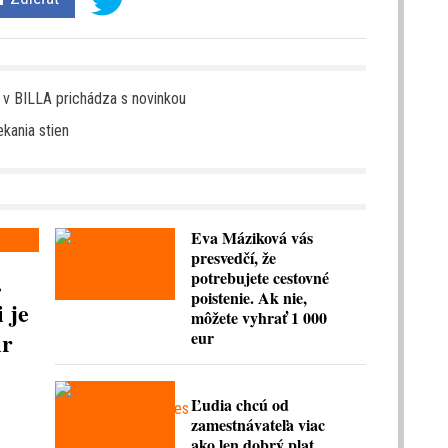
 v BILLA prichádza s novinkou
kania stien
Eva Máziková vás
presvedčí, že
.
potrebujete cestovné
poistenie. Ak nie,
 je
môžete vyhrať 1 000
ir
eur
Ľudia chcú od
zamestnávateľa viac
ako len dobrý plat