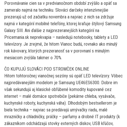
Porovnávanie cien sa v predvianočnom období zvýšilo a opäť sa
zameralo najmä na techniku. Slováci darčeky intenzívnejšie
prezerajú už od začiatku novembra a najviac z nich sa zdržuje
najmä v kategórií mobilné telefóny, ktorej kraľuje štýlový Samsung
Galaxy SIII. Ani ďalšie z najprezeranejších kategórií na
Pricemania.sk neprekvapia – nasledujú notebooky, tablety a LED
televízory. Je zrejmé, že hitom Vianoc budú, rovnako ako minulý
rok kávovary, ktorých prezeranosť sa v porovnaní s minulým
mesiacom zvýšila takmer o 70%.
ČO KUPUJÚ SLOVÁCI POD STROMČEK ONLINE
Hitom tohtoročnej vianočnej sezóny sú opäť LED televízory. Vôbec
najpredávanejším modelom je Samsung UE46ES6300. Dobre im
však sekundujú aj klasické obľúbené komodity kupované cez
internet – malé domáce spotrebiče (pekárne chleba, vysávače,
kuchynské roboty, kuchynská váha). Dlhodobým bestsellerom je
biela technika – najviac sa predávajú umývačky riadu, malé
mrazničky a chladničky, práčky – parfumy a drobné IT produkty (k
zákazníkom odchádzajú stovky externých diskov, USB kľúčov,