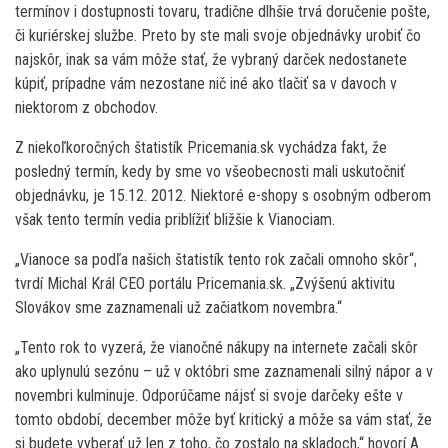
termínov i dostupnosti tovaru, tradične dlhšie trvá doručenie pošte,
či kuriérskej službe. Preto by ste mali svoje objednávky urobiť čo
najskôr, inak sa vám môže stať, že vybraný darček nedostanete
kúpiť, prípadne vám nezostane nič iné ako tlačiť sa v davoch v
niektorom z obchodov.
Z niekoľkoročných štatistík Pricemania.sk vychádza fakt, že
posledný termín, kedy by sme vo všeobecnosti mali uskutočniť
objednávku, je 15.12. 2012. Niektoré e-shopy s osobným odberom
však tento termín vedia priblížiť bližšie k Vianociam.
„Vianoce sa podľa našich štatistík tento rok začali omnoho skôr“,
tvrdí Michal Král CEO portálu Pricemania.sk. „Zvýšenú aktivitu
Slovákov sme zaznamenali už začiatkom novembra.“
„Tento rok to vyzerá, že vianočné nákupy na internete začali skôr
ako uplynulú sezónu – už v októbri sme zaznamenali silný nápor a v
novembri kulminuje. Odporúčame nájsť si svoje darčeky ešte v
tomto období, december môže byť kritický a môže sa vám stať, že
si budete vyberať už len z toho, čo zostalo na skladoch,“ hovorí A.