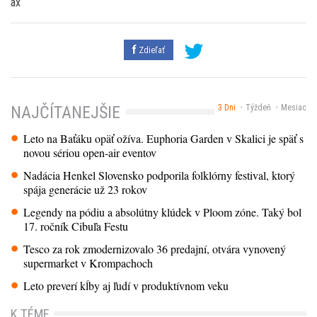
ax
Zdieľať
3 Dni
Týždeň
Mesiac
NAJČÍTANEJŠIE
Leto na Baťáku opäť ožíva. Euphoria Garden v Skalici je späť s
novou sériou open-air eventov
Nadácia Henkel Slovensko podporila folklórny festival, ktorý
spája generácie už 23 rokov
Legendy na pódiu a absolútny klúdek v Ploom zóne. Taký bol
17. ročník Cibuľa Festu
Tesco za rok zmodernizovalo 36 predajní, otvára vynovený
supermarket v Krompachoch
Leto preverí kĺby aj ľudí v produktívnom veku
K TÉME