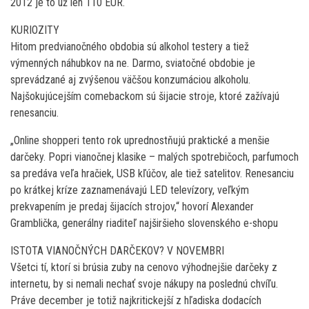
2012 je to už len 110 EUR.
KURIOZITY
Hitom predvianočného obdobia sú alkohol testery a tiež
výmenných náhubkov na ne. Darmo, sviatočné obdobie je
sprevádzané aj zvýšenou väčšou konzumáciou alkoholu.
Najšokujúcejším comebackom sú šijacie stroje, ktoré zažívajú
renesanciu.
„Online shopperi tento rok uprednostňujú praktické a menšie
darčeky. Popri vianočnej klasike – malých spotrebičoch, parfumoch
sa predáva veľa hračiek, USB kľúčov, ale tiež satelitov. Renesanciu
po krátkej kríze zaznamenávajú LED televízory, veľkým
prekvapením je predaj šijacích strojov,“ hovorí Alexander
Gramblička, generálny riaditeľ najširšieho slovenského e-shopu
ISTOTA VIANOČNÝCH DARČEKOV? V NOVEMBRI
Všetci tí, ktorí si brúsia zuby na cenovo výhodnejšie darčeky z
internetu, by si nemali nechať svoje nákupy na poslednú chvíľu.
Práve december je totiž najkritickejší z hľadiska dodacích