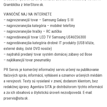
Gramblička z InterStore.sk.
VIANOČNÉ NAJ NA INTERNETE
– najprezeranejší tovar – Samsung Galaxy S III
– najprezeranejšia kategória – mobilné telefóny
– najprezeranejšie hračky – RC autíčka
– najpredávanejší tovar LED TV Samsung UE46ES6300
– najpredávanejšia kategória drobné IT produkty (USB kľúče,
externé disky, čisté DVD nosiče)
– najdrahší predaný tovar systém domácej zábavy od Bose
– najklikanejší tovar pneumatiky
PR Servis je komerčný informačný servis určený na publikovanie
tlačových správ, informácií, vyhlásení a oznamov určených médiám
a verejnosti. Texty sú vysielané v znení, dodanom klientom, bez
redakčnej úpravy. Agentúra SITA je distribútorom týchto informácií
a za ich obsahovú a štylistickú úroveň nezodpovedá. E-mail:
prservis@sita.sk .