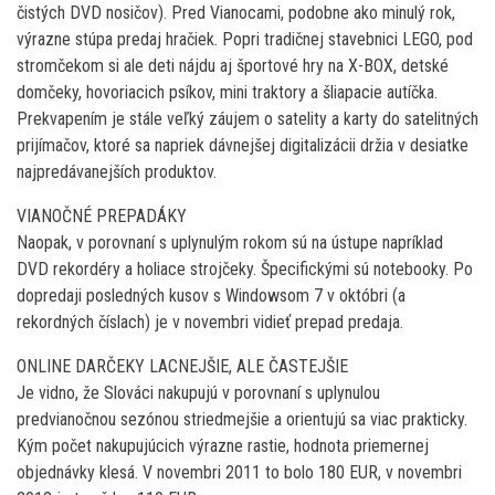
čistých DVD nosičov). Pred Vianocami, podobne ako minulý rok,
výrazne stúpa predaj hračiek. Popri tradičnej stavebnici LEGO, pod
stromčekom si ale deti nájdu aj športové hry na X-BOX, detské
domčeky, hovoriacich psíkov, mini traktory a šliapacie autíčka.
Prekvapením je stále veľký záujem o satelity a karty do satelitných
prijímačov, ktoré sa napriek dávnejšej digitalizácii držia v desiatke
najpredávanejších produktov.
VIANOČNÉ PREPADÁKY
Naopak, v porovnaní s uplynulým rokom sú na ústupe napríklad
DVD rekordéry a holiace strojčeky. Špecifickými sú notebooky. Po
dopredaji posledných kusov s Windowsom 7 v októbri (a
rekordných číslach) je v novembri vidieť prepad predaja.
ONLINE DARČEKY LACNEJŠIE, ALE ČASTEJŠIE
Je vidno, že Slováci nakupujú v porovnaní s uplynulou
predvianočnou sezónou striedmejšie a orientujú sa viac prakticky.
Kým počet nakupujúcich výrazne rastie, hodnota priemernej
objednávky klesá. V novembri 2011 to bolo 180 EUR, v novembri