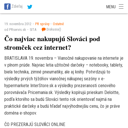
SITA Energetika
SITA Zdravotníctvo
SITA Financie
SITA Doprava
Zdieľaj
MENU
SITA Potravinárstvo
SITA Reality
SITA Školstvo
SITA Vidiek
19. novembra 2012
PR správy
Ostatné
Diskusia(
)
od PRservis.sk
SITA
Čo najviac nakupujú Slováci pod
stromček cez internet?
BRATISLAVA 19. novembra – Vianočné nakupovanie na internete je
v plnom prúde. Najviac letia užitočné darčeky – notebooky, tablety,
biela technika, zimné pneumatiky, ale aj knihy. Potvrdzujú to
výsledky prvých týždňov vianočnej nákupnej sezóny v e-
hypermarkete InterStore.sk a výsledky prezeranosti cenového
porovnávača Pricemania.sk. Výsledky kopírujú prieskum Deloitte,
podľa ktorého sa budú Slováci tento rok orientovať najmä na
praktické darčeky a budú hľadať najvýhodnejšiu cenu, čo je práve
doména e-shopov.
ČO PREZERAJÚ SLOVÁCI ONLINE