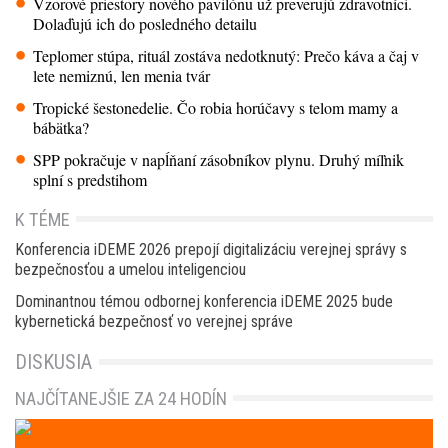
Vzorové priestory nového pavilónu už preverujú zdravotníci.
Dolaďujú ich do posledného detailu
Teplomer stúpa, rituál zostáva nedotknutý: Prečo káva a čaj v
lete nemiznú, len menia tvár
Tropické šestonedelie. Čo robia horúčavy s telom mamy a
bábätka?
SPP pokračuje v napĺňaní zásobníkov plynu. Druhý míľnik
splní s predstihom
K TÉME
Konferencia iDEME 2026 prepojí digitalizáciu verejnej správy s
bezpečnosťou a umelou inteligenciou
Dominantnou témou odbornej konferencia iDEME 2025 bude
kybernetická bezpečnosť vo verejnej správe
DISKUSIA
NAJČÍTANEJŠIE ZA 24 HODÍN