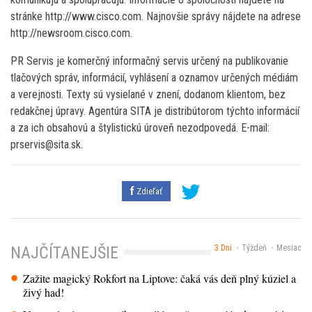
stránke http://www.cisco.com. Najnovšie správy nájdete na adrese
http://newsroom.cisco.com.
PR Servis je komerčný informačný servis určený na publikovanie
tlačových správ, informácií, vyhlásení a oznamov určených médiám
a verejnosti. Texty sú vysielané v znení, dodanom klientom, bez
redakčnej úpravy. Agentúra SITA je distribútorom týchto informácií
a za ich obsahovú a štylistickú úroveň nezodpovedá. E-mail:
prservis@sita.sk.
Zdieľať
3 Dni
Týždeň
Mesiac
NAJČÍTANEJŠIE
Zažite magický Rokfort na Liptove: čaká vás deň plný kúziel a
živý had!