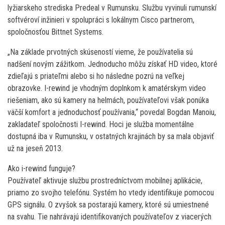
lyžiarskeho strediska Predeal v Rumunsku. Službu vyvinuli rumunskí
softvéroví inžinieri v spolupráci s lokálnym Cisco partnerom,
spoločnosťou Bittnet Systems.
„Na základe prvotných skúseností vieme, že používatelia sú
nadšení novým zážitkom. Jednoducho môžu získať HD video, ktoré
zdieľajú s priateľmi alebo si ho následne pozrú na veľkej
obrazovke. I-rewind je vhodným doplnkom k amatérskym video
riešeniam, ako sú kamery na helmách, používateľovi však ponúka
väčší komfort a jednoduchosť používania,“ povedal Bogdan Manoiu,
zakladateľ spoločnosti I-rewind. Hoci je služba momentálne
dostupná iba v Rumunsku, v ostatných krajinách by sa mala objaviť
už na jeseň 2013.
Ako i-rewind funguje?
Používateľ aktivuje službu prostredníctvom mobilnej aplikácie,
priamo zo svojho telefónu. Systém ho vtedy identifikuje pomocou
GPS signálu. O zvyšok sa postarajú kamery, ktoré sú umiestnené
na svahu. Tie nahrávajú identifikovaných používateľov z viacerých