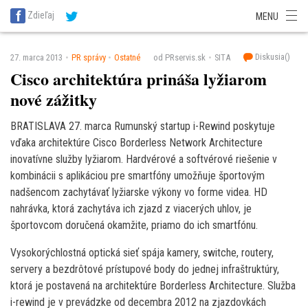
SITA Energetika
SITA Zdravotníctvo
SITA Financie
SITA Doprava
Zdieľaj
MENU
SITA Potravinárstvo
SITA Reality
SITA Školstvo
SITA Vidiek
Diskusia(
)
27. marca 2013
PR správy
Ostatné
od PRservis.sk
SITA
Cisco architektúra prináša lyžiarom
nové zážitky
BRATISLAVA 27. marca Rumunský startup i-Rewind poskytuje
vďaka architektúre Cisco Borderless Network Architecture
inovatívne služby lyžiarom. Hardvérové a softvérové riešenie v
kombinácii s aplikáciou pre smartfóny umožňuje športovým
nadšencom zachytávať lyžiarske výkony vo forme videa. HD
nahrávka, ktorá zachytáva ich zjazd z viacerých uhlov, je
športovcom doručená okamžite, priamo do ich smartfónu.
Vysokorýchlostná optická sieť spája kamery, switche, routery,
servery a bezdrôtové prístupové body do jednej infraštruktúry,
ktorá je postavená na architektúre Borderless Architecture. Služba
i-rewind je v prevádzke od decembra 2012 na zjazdovkách