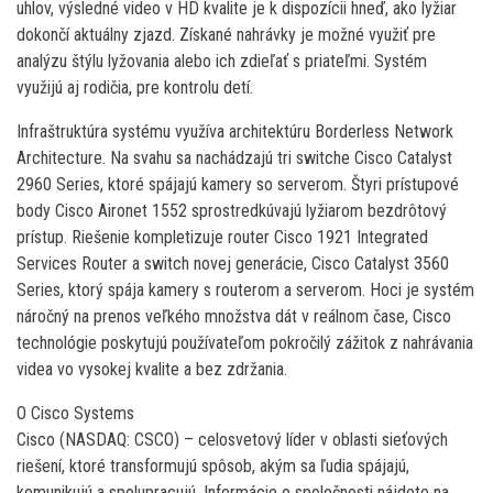
uhlov, výsledné video v HD kvalite je k dispozícii hneď, ako lyžiar
dokončí aktuálny zjazd. Získané nahrávky je možné využiť pre
analýzu štýlu lyžovania alebo ich zdieľať s priateľmi. Systém
využijú aj rodičia, pre kontrolu detí.
Infraštruktúra systému využíva architektúru Borderless Network
Architecture. Na svahu sa nachádzajú tri switche Cisco Catalyst
2960 Series, ktoré spájajú kamery so serverom. Štyri prístupové
body Cisco Aironet 1552 sprostredkúvajú lyžiarom bezdrôtový
prístup. Riešenie kompletizuje router Cisco 1921 Integrated
Services Router a switch novej generácie, Cisco Catalyst 3560
Series, ktorý spája kamery s routerom a serverom. Hoci je systém
náročný na prenos veľkého množstva dát v reálnom čase, Cisco
technológie poskytujú používateľom pokročilý zážitok z nahrávania
videa vo vysokej kvalite a bez zdržania.
O Cisco Systems
Cisco (NASDAQ: CSCO) – celosvetový líder v oblasti sieťových
riešení, ktoré transformujú spôsob, akým sa ľudia spájajú,
komunikujú a spolupracujú. Informácie o spoločnosti nájdete na