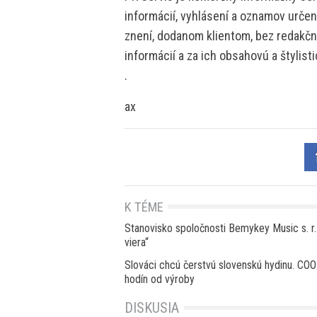
informácií, vyhlásení a oznamov určen
znení, dodanom klientom, bez redakčne
informácií a za ich obsahovú a štylis
.
ax
K TÉME
Stanovisko spoločnosti Bemykey Music s. r.
viera“
Slováci chcú čerstvú slovenskú hydinu. COO
hodín od výroby
DISKUSIA