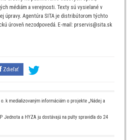
ých médiám a verejnosti. Texty sú vysielané v
j úpravy. Agentúra SITA je distribútorom týchto
tickú úroveň nezodpovedá. E-mail: prservis@sita.sk
Zdieľať
 o. k medializovaným informáciám o projekte „Nádej a
P Jednota a HYZA ju dostávajú na pulty spravidla do 24