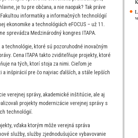
K
hlavne, je tu pre občana, a nie naopak? Tak práve
L
s Fakultou informatiky a informačných technológií
v
tnej ekonomike a technológiách eFOCUS – už 11.
ične sprevádza Medzinárodný kongres ITAPA.
ia a technológie, ktoré sú pozoruhodné inovačným
rávy. Cena ITAPA takto zviditeľňuje projekty, ktoré
ňuje na tých, ktorí stoja za nimi. Cieľom je
inšpirácií pre čo najviac ďalších, a stále lepších
ie verejnej správy, akademické inštitúcie, ale aj
alizovali projekty modernizácie verejnej správy s
ch technológií.
rojekty, vďaka ktorým môže verejná správa
ové služby, služby zjednodušujúce vybavovanie