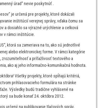
kamenný úrad“ nevie poskytnúť .
esov” je určená pre projekty, ktoré dokázali
ovanie inštitúcií verejnej správy, vďaka čomu sa
ov a dosiahlo sa výrazné urýchlenie a celková
 v rámci inštitúcie.
S“, ktorá sa zameriava na to, ako sú jednotlivé
enej alebo elektronickej forme. V rámci kategórie
 zrozumiteľnosť a príťažlivosť textového a
enia, ako aj jeho informačno-komunikačná hodnota.
tóbra! Všetky projekty, ktoré spĺňajú kritériá,
íctvom prihlasovacieho formulára na stránke
úťaže. Výsledky budú tradične vyhlásené na
torý sa bude konať 24. októbra 2012.
is určený na publikovanie tlačových správ,