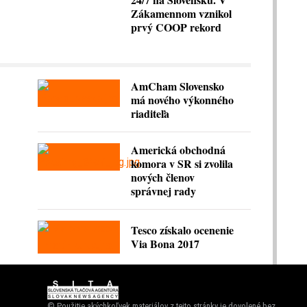
Zákamennom vznikol
prvý COOP rekord
AmCham Slovensko
má nového výkonného
riaditeľa
Americká obchodná
komora v SR si zvolila
nových členov
správnej rady
Tesco získalo ocenenie
Via Bona 2017
© Použitie akýchkoľvek materiálov z tejto stránky je dovolené bez