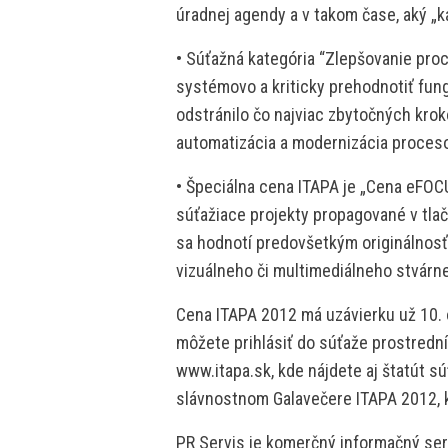
úradnej agendy a v takom čase, aký „
• Súťažná kategória “Zlepšovanie proc
systémovo a kriticky prehodnotiť fung
odstránilo čo najviac zbytočných krok
automatizácia a modernizácia procesov
• Špeciálna cena ITAPA je „Cena eFOCU
súťažiace projekty propagované v tlač
sa hodnotí predovšetkým originálnosť,
vizuálneho či multimediálneho stvárn
Cena ITAPA 2012 má uzávierku už 10. ok
môžete prihlásiť do súťaže prostredn
www.itapa.sk, kde nájdete aj štatút s
slávnostnom Galavečere ITAPA 2012, k
PR Servis je komerčný informačný serv