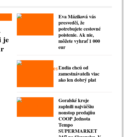
Eva Máziková vás
presvedčí, že
.
potrebujete cestovné
poistenie. Ak nie,
 je
môžete vyhrať 1 000
ir
eur
Ľudia chcú od
zamestnávateľa viac
ako len dobrý plat
Goralské kroje
zaplnili najväčšiu
nonstop predajňu
COOP Jednota
Tempo
SUPERMARKET
24/7 na Slovensku. V