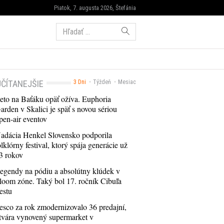
Piatok, 7. augusta 2026, Štefánia
Hľadať:
ČÍTANEJŠIE
3 Dni
Týždeň
Mesiac
eto na Baťáku opäť ožíva. Euphoria
arden v Skalici je späť s novou sériou
pen-air eventov
adácia Henkel Slovensko podporila
olklórny festival, ktorý spája generácie už
3 rokov
egendy na pódiu a absolútny klúdek v
loom zóne. Taký bol 17. ročník Cibuľa
estu
esco za rok zmodernizovalo 36 predajní,
tvára vynovený supermarket v