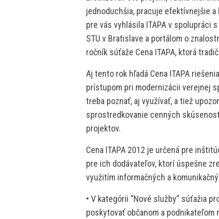
jednoduchšia, pracuje efektívnejšie a 
pre vás vyhlásila ITAPA v spolupráci 
STU v Bratislave a portálom o znalos
ročník súťaže Cena ITAPA, ktorá trad
Aj tento rok hľadá Cena ITAPA riešen
prístupom pri modernizácii verejnej sp
treba poznať, aj využívať, a tiež upozor
sprostredkovanie cenných skúsenosti a 
projektov.
Cena ITAPA 2012 je určená pre inštitúc
pre ich dodávateľov, ktorí úspešne zre
využitím informačných a komunikačný
• V kategórii “Nové služby” súťažia p
poskytovať občanom a podnikateľom n