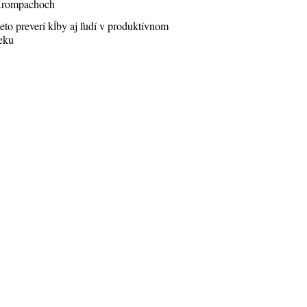
rompachoch
eto preverí kĺby aj ľudí v produktívnom
eku