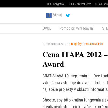
SITA Energetika
SITA Zdravotníctvo
SITA Finan
Zdieľaj
ÚVOD
Pomoc pri vyhľadávaní
SIT
19. septembra 2012
PR správy
Podnikové info
Cena ITAPA 2012 – 
Award
BRATISLAVA 19. septembra – Dve tradi
vylepšená vstupuje do svojej druhej d
najlepšie projekty v oblasti informatiz
Chcete, aby táto krajina fungovala a a
zrealizovali ste projekt, vďaka ktorém