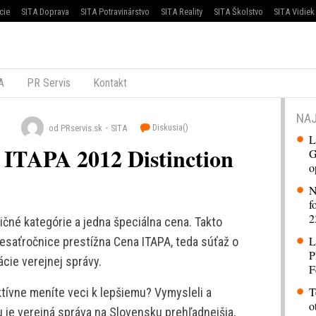
cie
SITA Doprava
SITA Potravinárstvo
SITA Reality
SITA Školstvo
SITA Vidiek
A
PR Servis
Kontakt
NAJ
Diskusia(
)
od PRservis.sk
SITA
L
ITAPA 2012 Distinction
G
o
N
f
2
čné kategórie a jedna špeciálna cena. Takto
L
esaťročnice prestížna Cena ITAPA, teda súťaž o
P
ácie verejnej správy.
F
T
ktívne meníte veci k lepšiemu? Vymysleli a
o
u je verejná správa na Slovensku prehľadnejšia,