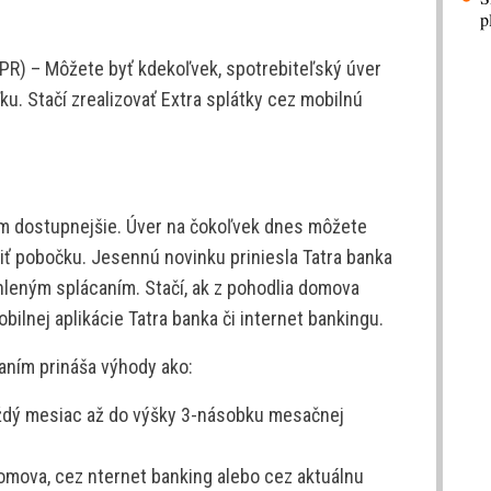
p
) – Môžete byť kdekoľvek, spotrebiteľský úver
ľku. Stačí zrealizovať Extra splátky cez mobilnú
ým dostupnejšie. Úver na čokoľvek dnes môžete
viť pobočku. Jesennú novinku priniesla Tatra banka
leným splácaním. Stačí, ak z pohodlia domova
ilnej aplikácie Tatra banka či internet bankingu.
aním prináša výhody ako:
aždý mesiac až do výšky 3-násobku mesačnej
 domova, cez nternet banking alebo cez aktuálnu