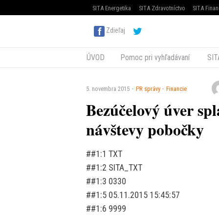
SITA Energetika
SITA Zdravotníctvo
SITA Finan
Zdieľaj
ÚVOD
Pomoc pri vyhľadávaní
SIT
5. novembra 2015
PR správy
Financie
Bezúčelový úver spla
návštevy pobočky
##1:1 TXT
##1:2 SITA_TXT
##1:3 0330
##1:5 05.11.2015 15:45:57
##1:6 9999