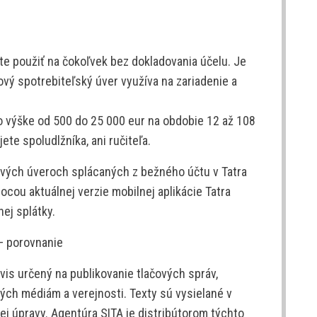
e použiť na čokoľvek bez dokladovania účelu. Je
ový spotrebiteľský úver využíva na zariadenie a
 výške od 500 do 25 000 eur na obdobie 12 až 108
te spoludlžníka, ani ručiteľa.
nových úveroch splácaných z bežného účtu v Tatra
cou aktuálnej verzie mobilnej aplikácie Tatra
ej splátky.
– porovnanie
is určený na publikovanie tlačových správ,
ých médiám a verejnosti. Texty sú vysielané v
j úpravy. Agentúra SITA je distribútorom týchto