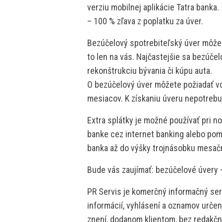
verziu mobilnej aplikácie Tatra banka.
– 100 % zľava z poplatku za úver.
Bezúčelový spotrebiteľský úver môžet
to len na vás. Najčastejšie sa bezúčel
rekonštrukciu bývania či kúpu auta.
O bezúčelový úver môžete požiadať vo
mesiacov. K získaniu úveru nepotrebuje
Extra splátky je možné používať pri 
banke cez internet banking alebo pomo
banka až do výšky trojnásobku mesačn
Bude vás zaujímať: bezúčelové úvery 
PR Servis je komerčný informačný serv
informácií, vyhlásení a oznamov určen
znení, dodanom klientom, bez redakčne