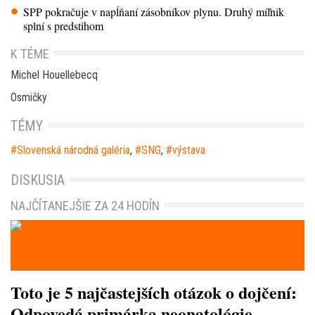
SPP pokračuje v napĺňaní zásobníkov plynu. Druhý míľnik
splní s predstihom
K TÉME
Michel Houellebecq
Osmičky
TÉMY
Slovenská národná galéria
,
SNG
,
výstava
DISKUSIA
NAJČÍTANEJŠIE ZA 24 HODÍN
Toto je 5 najčastejších otázok o dojčení:
Odpovedá primárka neonatológie