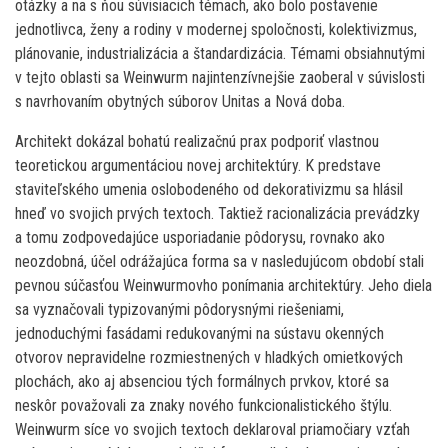
otázky a na s ňou súvisiacich témach, ako bolo postavenie
jednotlivca, ženy a rodiny v modernej spoločnosti, kolektivizmus,
plánovanie, industrializácia a štandardizácia. Témami obsiahnutými
v tejto oblasti sa Weinwurm najintenzívnejšie zaoberal v súvislosti
s navrhovaním obytných súborov Unitas a Nová doba.
Architekt dokázal bohatú realizačnú prax podporiť vlastnou
teoretickou argumentáciou novej architektúry. K predstave
staviteľského umenia oslobodeného od dekorativizmu sa hlásil
hneď vo svojich prvých textoch. Taktiež racionalizácia prevádzky
a tomu zodpovedajúce usporiadanie pôdorysu, rovnako ako
neozdobná, účel odrážajúca forma sa v nasledujúcom období stali
pevnou súčasťou Weinwurmovho ponímania architektúry. Jeho diela
sa vyznačovali typizovanými pôdorysnými riešeniami,
jednoduchými fasádami redukovanými na sústavu okenných
otvorov nepravidelne rozmiestnených v hladkých omietkových
plochách, ako aj absenciou tých formálnych prvkov, ktoré sa
neskôr považovali za znaky nového funkcionalistického štýlu.
Weinwurm síce vo svojich textoch deklaroval priamočiary vzťah