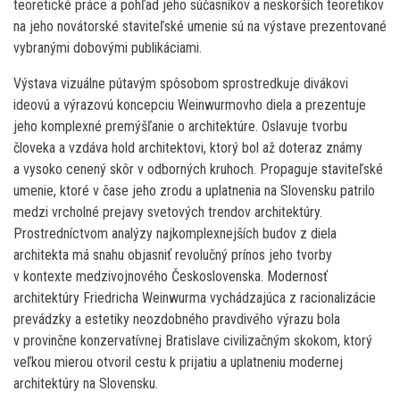
teoretické práce a pohľad jeho súčasníkov a neskorších teoretikov
na jeho novátorské staviteľské umenie sú na výstave prezentované
vybranými dobovými publikáciami.
Výstava vizuálne pútavým spôsobom sprostredkuje divákovi
ideovú a výrazovú koncepciu Weinwurmovho diela a prezentuje
jeho komplexné premýšľanie o architektúre. Oslavuje tvorbu
človeka a vzdáva hold architektovi, ktorý bol až doteraz známy
a vysoko cenený skôr v odborných kruhoch. Propaguje staviteľské
umenie, ktoré v čase jeho zrodu a uplatnenia na Slovensku patrilo
medzi vrcholné prejavy svetových trendov architektúry.
Prostredníctvom analýzy najkomplexnejších budov z diela
architekta má snahu objasniť revolučný prínos jeho tvorby
v kontexte medzivojnového Československa. Modernosť
architektúry Friedricha Weinwurma vychádzajúca z racionalizácie
prevádzky a estetiky neozdobného pravdivého výrazu bola
v provinčne konzervatívnej Bratislave civilizačným skokom, ktorý
veľkou mierou otvoril cestu k prijatiu a uplatneniu modernej
architektúry na Slovensku.