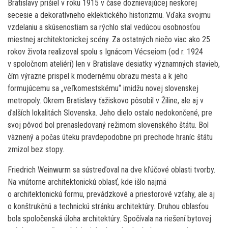
Bratislavy prišiel v roku 1915 v čase doznievajúcej neskorej
secesie a dekoratívneho eklektického historizmu. Vďaka svojmu
vzdelaniu a skúsenostiam sa rýchlo stal vedúcou osobnosťou
miestnej architektonickej scény. Za ostatných niečo viac ako 25
rokov života realizoval spolu s Ignácom Vécseiom (od r. 1924
v spoločnom ateliéri) len v Bratislave desiatky významných stavieb,
čím výrazne prispel k modernému obrazu mesta a k jeho
formujúcemu sa „veľkomestskému“ imidžu novej slovenskej
metropoly. Okrem Bratislavy ťažiskovo pôsobil v Žiline, ale aj v
ďalších lokalitách Slovenska. Jeho dielo ostalo nedokončené, pre
svoj pôvod bol prenasledovaný režimom slovenského štátu. Bol
väznený a počas úteku pravdepodobne pri prechode hraníc štátu
zmizol bez stopy.
Friedrich Weinwurm sa sústreďoval na dve kľúčové oblasti tvorby.
Na vnútorne architektonickú oblasť, kde išlo najmä
o architektonickú formu, prevádzkové a priestorové vzťahy, ale aj
o konštrukčnú a technickú stránku architektúry. Druhou oblasťou
bola spoločenská úloha architektúry. Spočívala na riešení bytovej