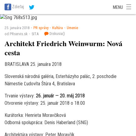
SITA Energetika
SITA Zdravotníctvo
SITA Financie
SITA Doprava
Zdieľaj
MENU
SITA Potravinárstvo
SITA Reality
SITA Školstvo
SITA Vidiek
25. januára 2018
PR správy
Kultúra
Umenie
Diskusia(
)
od PRservis.sk
SITA
Architekt Friedrich Weinwurm: Nová
cesta
BRATISLAVA 25. januára 2018
Slovenská národná galéria, Esterházyho palác, 2. poschodie
Námestie Ľudovíta Štúra 4, Bratislava
Trvanie výstavy:
26. január — 20. máj 2018
Otvorenie výstavy: 25. január 2018 o 18.00
Kurátorka: Henrieta Moravčíková
Odborná spolupráca: Denis Haberland (SNG)
Architektúra výstavy: Peter Moravčík