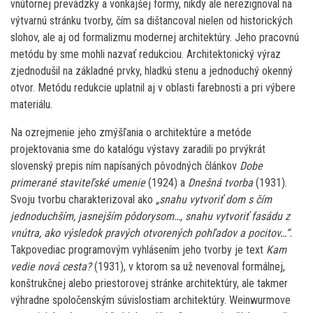
vnútornej prevádzky a vonkajšej formy, nikdy ale nerezignoval na
výtvarnú stránku tvorby, čím sa dištancoval nielen od historických
slohov, ale aj od formalizmu modernej architektúry. Jeho pracovnú
metódu by sme mohli nazvať redukciou. Architektonický výraz
zjednodušil na základné prvky, hladkú stenu a jednoduchý okenný
otvor. Metódu redukcie uplatnil aj v oblasti farebnosti a pri výbere
materiálu.
Na ozrejmenie jeho zmýšľania o architektúre a metóde
projektovania sme do katalógu výstavy zaradili po prvýkrát
slovenský prepis ním napísaných pôvodných článkov
Dobe
primerané staviteľské umenie
(1924) a
Dnešná tvorba
(1931).
Svoju tvorbu charakterizoval ako
„snahu vytvoriť dom s čím
jednoduchším, jasnejším pôdorysom…, snahu vytvoriť fasádu z
vnútra, ako výsledok pravých otvorených pohľadov a pocitov…“.
Takpovediac programovým vyhlásením jeho tvorby je text
Kam
vedie nová cesta?
(1931), v ktorom sa už nevenoval formálnej,
konštrukčnej alebo priestorovej stránke architektúry, ale takmer
výhradne spoločenským súvislostiam architektúry. Weinwurmove