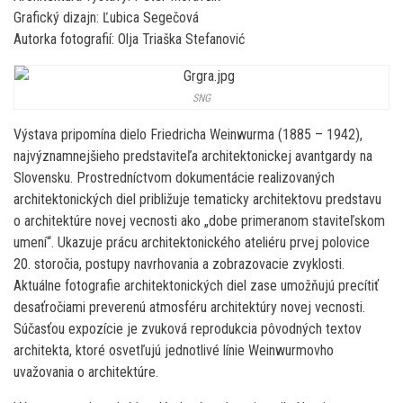
Grafický dizajn: Ľubica Segečová
Autorka fotografií: Olja Triaška Stefanović
SNG
Výstava pripomína dielo Friedricha Weinwurma (1885 – 1942),
najvýznamnejšieho predstaviteľa architektonickej avantgardy na
Slovensku. Prostredníctvom dokumentácie realizovaných
architektonických diel približuje tematicky architektovu predstavu
o architektúre novej vecnosti ako „dobe primeranom staviteľskom
umení“. Ukazuje prácu architektonického ateliéru prvej polovice
20. storočia, postupy navrhovania a zobrazovacie zvyklosti.
Aktuálne fotografie architektonických diel zase umožňujú precítiť
desaťročiami preverenú atmosféru architektúry novej vecnosti.
Súčasťou expozície je zvuková reprodukcia pôvodných textov
architekta, ktoré osvetľujú jednotlivé línie Weinwurmovho
uvažovania o architektúre.