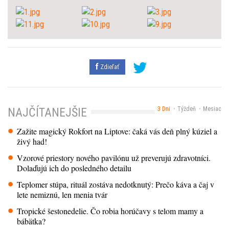
Zdieľať
3 Dni
Týždeň
Mesiac
NAJČÍTANEJŠIE
Zažite magický Rokfort na Liptove: čaká vás deň plný kúziel a
živý had!
Vzorové priestory nového pavilónu už preverujú zdravotníci.
Dolaďujú ich do posledného detailu
Teplomer stúpa, rituál zostáva nedotknutý: Prečo káva a čaj v
lete nemiznú, len menia tvár
Tropické šestonedelie. Čo robia horúčavy s telom mamy a
bábätka?