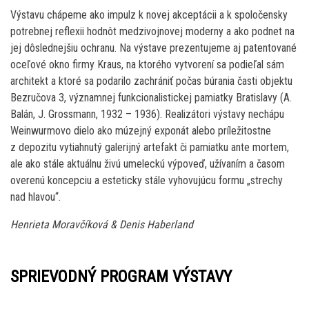
Výstavu chápeme ako impulz k novej akceptácii a k spoločensky
potrebnej reflexii hodnôt medzivojnovej moderny a ako podnet na
jej dôslednejšiu ochranu. Na výstave prezentujeme aj patentované
oceľové okno firmy Kraus, na ktorého vytvorení sa podieľal sám
architekt a ktoré sa podarilo zachrániť počas búrania časti objektu
Bezručova 3, významnej funkcionalistickej pamiatky Bratislavy (A.
Balán, J. Grossmann, 1932 – 1936). Realizátori výstavy nechápu
Weinwurmovo dielo ako múzejný exponát alebo príležitostne
z depozitu vytiahnutý galerijný artefakt či pamiatku ante mortem,
ale ako stále aktuálnu živú umeleckú výpoveď, užívaním a časom
overenú koncepciu a esteticky stále vyhovujúcu formu „strechy
nad hlavou“.
Henrieta Moravčíková & Denis Haberland
SPRIEVODNÝ PROGRAM VÝSTAVY