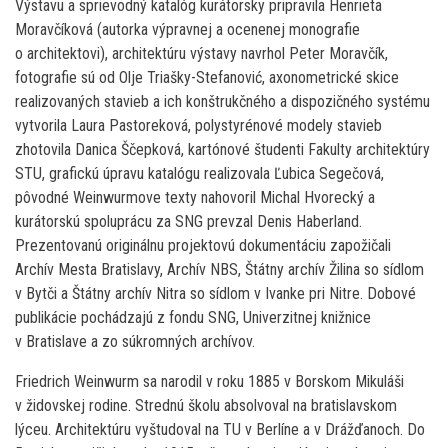
Výstavu a sprievodný katalóg kurátorsky pripravila Henrieta
Moravčíková (autorka výpravnej a ocenenej monografie
o architektovi), architektúru výstavy navrhol Peter Moravčík,
fotografie sú od Olje Triašky-Stefanović, axonometrické skice
realizovaných stavieb a ich konštrukčného a dispozičného systému
vytvorila Laura Pastoreková, polystyrénové modely stavieb
zhotovila Danica Ščepková, kartónové študenti Fakulty architektúry
STU, grafickú úpravu katalógu realizovala Ľubica Segečová,
pôvodné Weinwurmove texty nahovoril Michal Hvorecký a
kurátorskú spoluprácu za SNG prevzal Denis Haberland.
Prezentovanú originálnu projektovú dokumentáciu zapožičali
Archív Mesta Bratislavy, Archív NBS, Štátny archív Žilina so sídlom
v Bytči a Štátny archív Nitra so sídlom v Ivanke pri Nitre. Dobové
publikácie pochádzajú z fondu SNG, Univerzitnej knižnice
v Bratislave a zo súkromných archívov.
Friedrich Weinwurm sa narodil v roku 1885 v Borskom Mikuláši
v židovskej rodine. Strednú školu absolvoval na bratislavskom
lýceu. Architektúru vyštudoval na TU v Berlíne a v Drážďanoch. Do