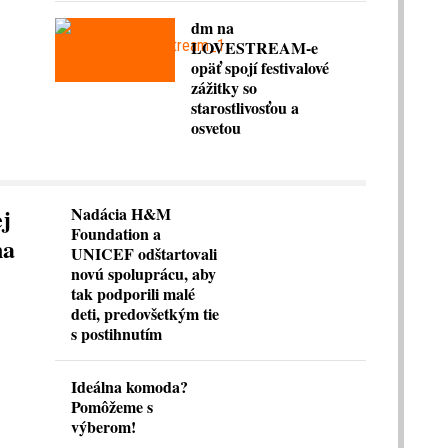
dm na
LOVESTREAM-e
opäť spojí festivalové
zážitky so
starostlivosťou a
osvetou
ej
Nadácia H&M
Foundation a
na
UNICEF odštartovali
novú spoluprácu, aby
tak podporili malé
deti, predovšetkým tie
s postihnutím
Ideálna komoda?
Pomôžeme s
výberom!