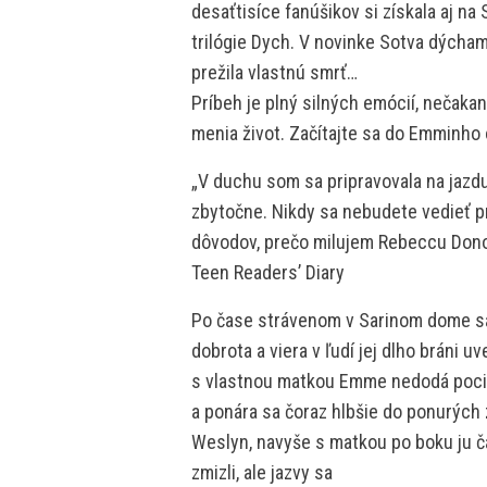
desaťtisíce fanúšikov si získala aj n
trilógie Dych. V novinke Sotva dých
prežila vlastnú smrť…
Príbeh je plný silných emócií, nečaka
menia život. Začítajte sa do Emminho
„V duchu som sa pripravovala na jazdu
zbytočne. Nikdy sa nebudete vedieť prip
dôvodov, prečo milujem Rebeccu Don
Teen Readers’ Diary
Po čase strávenom v Sarinom dome sa
dobrota a viera v ľudí jej dlho bráni uv
s vlastnou matkou Emme nedodá pocit šť
a ponára sa čoraz hlbšie do ponurých z
Weslyn, navyše s matkou po boku ju ča
zmizli, ale jazvy sa