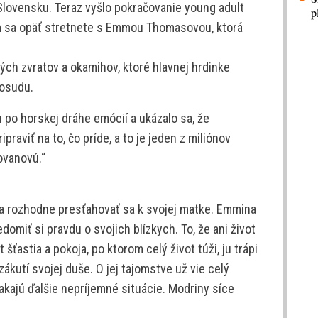
a Slovensku. Teraz vyšlo pokračovanie young adult
p
am sa opäť stretnete s Emmou Thomasovou, ktorá
ných zvratov a okamihov, ktoré hlavnej hrdinke
 osudu.
 po horskej dráhe emócií a ukázalo sa, že
raviť na to, čo príde, a to je jeden z miliónov
ovanovú.“
 rozhodne presťahovať sa k svojej matke. Emmina
edomiť si pravdu o svojich blízkych. To, že ani život
astia a pokoja, po ktorom celý život túži, ju trápi
ákutí svojej duše. O jej tajomstve už vie celý
kajú ďalšie nepríjemné situácie. Modriny síce