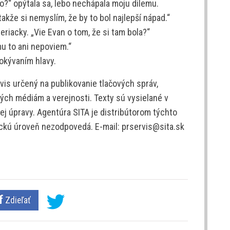
ho?“ opýtala sa, lebo nechápala moju dilemu.
akže si nemyslím, že by to bol najlepší nápad.“
riacky. „Vie Evan o tom, že si tam bola?“
mu to ani nepoviem.“
pokývaním hlavy.
is určený na publikovanie tlačových správ,
ých médiám a verejnosti. Texty sú vysielané v
j úpravy. Agentúra SITA je distribútorom týchto
tickú úroveň nezodpovedá. E-mail: prservis@sita.sk
Zdieľať