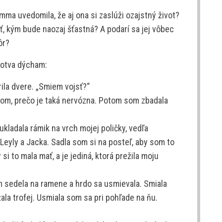
Emma uvedomila, že aj ona si zaslúži ozajstný život?
ť, kým bude naozaj šťastná? A podarí sa jej vôbec
ôr?
 Sotva dýcham:
ila dvere. „Smiem vojsť?“
om, prečo je taká nervózna. Potom som zbadala
ukladala rámik na vrch mojej poličky, vedľa
eyly a Jacka. Sadla som si na posteľ, aby som to
 si to mala mať, a je jediná, ktorá prežila moju
m sedela na ramene a hrdo sa usmievala. Smiala
ala trofej. Usmiala som sa pri pohľade na ňu.