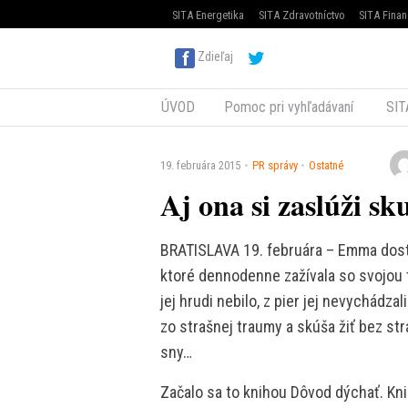
SITA Energetika
SITA Zdravotníctvo
SITA Finan
Zdieľaj
ÚVOD
Pomoc pri vyhľadávaní
SIT
19. februára 2015
PR správy
Ostatné
Aj ona si zaslúži sk
BRATISLAVA 19. februára – Emma dostal
ktoré dennodenne zažívala so svojou 
jej hrudi nebilo, z pier jej nevychádz
zo strašnej traumy a skúša žiť bez st
sny…
Začalo sa to knihou Dôvod dýchať. Kn