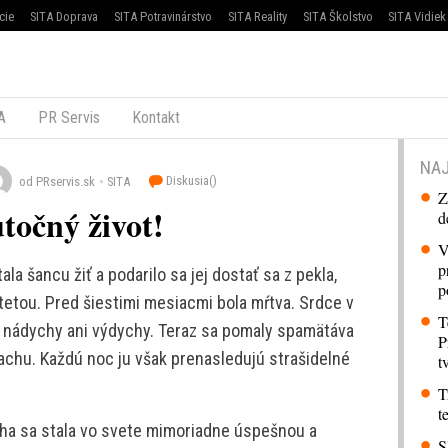
cie
SITA Doprava
SITA Potravinárstvo
SITA Reality
SITA Školstvo
SITA Vidiek
A
PR Servis
Kontakt
NAJ
Diskusia(
)
od PRservis.sk
SITA
Z
utočný život!
d
V
p
a šancu žiť a podarilo sa jej dostať sa z pekla,
p
tetou. Pred šiestimi mesiacmi bola mŕtva. Srdce v
T
ali nádychy ani výdychy. Teraz sa pomaly spamätáva
P
rachu. Každú noc ju však prenasledujú strašidelné
t
T
t
iha sa stala vo svete mimoriadne úspešnou a
S