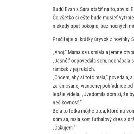
Budú Evan a Sara stačiť na to, aby si 
Čo všetko si ešte bude musieť vytrpie
niekedy spať pokojne, bez nočných m
Prečítajte si krátky úryvok z novinky
„Ahoj.“ Mama sa usmiala a jemne otvor
„Jasné,“ odpovedala som, nechápala s
rámček v jej rukách.
„Chcem, aby si toto mala,“ povedala, a 
zarámovanej vianočnej pohľadnice od L
lepšie videla. „Uvedomila som si, že by
nešikovnosť.“
Bola to fotka môjho otca, ktorému so
som sa, mala som futbalový dres a drž
„Ďakujem.“