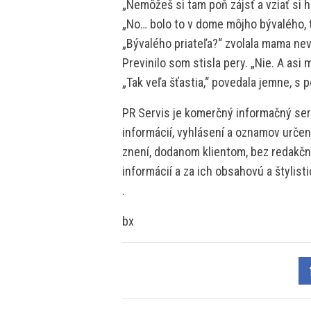
„Nemôžeš si tam poň zájsť a vziať si 
„No… bolo to v dome môjho bývalého, t
„Bývalého priateľa?“ zvolala mama neve
Previnilo som stisla pery. „Nie. A asi 
„Tak veľa šťastia,“ povedala jemne, s 
PR Servis je komerčný informačný serv
informácií, vyhlásení a oznamov určen
znení, dodanom klientom, bez redakčne
informácií a za ich obsahovú a štylis
.
bx