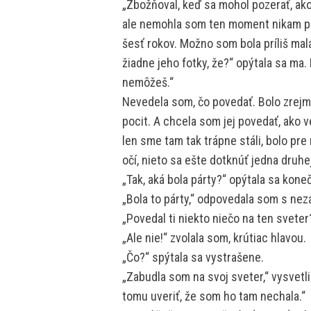
„Zbožňoval, keď sa mohol pozerať, ako
ale nemohla som ten moment nikam pri
šesť rokov. Možno som bola príliš ma
žiadne jeho fotky, že?“ opýtala sa ma.
nemôžeš.“
Nevedela som, čo povedať. Bolo zrejmé
pocit. A chcela som jej povedať, ako v
len sme tam tak trápne stáli, bolo pre
očí, nieto sa ešte dotknúť jedna druhe
„Tak, aká bola párty?“ opýtala sa kone
„Bola to párty,“ odpovedala som s ne
„Povedal ti niekto niečo na ten sveter
„Ale nie!“ zvolala som, krútiac hlavou.
„Čo?“ spýtala sa vystrašene.
„Zabudla som na svoj sveter,“ vysvet
tomu uveriť, že som ho tam nechala.“