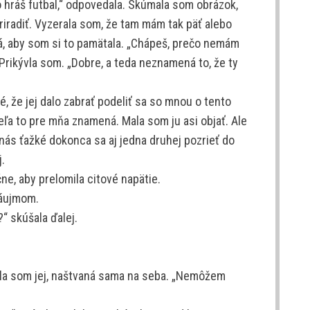
 hráš futbal,“ odpovedala. Skúmala som obrázok,
radiť. Vyzerala som, že tam mám tak päť alebo
lá, aby som si to pamätala. „Chápeš, prečo nemám
 Prikývla som. „Dobre, a teda neznamená to, že ty
, že jej dalo zabrať podeliť sa so mnou o tento
eľa to pre mňa znamená. Mala som ju asi objať. Ale
 nás ťažké dokonca sa aj jedna druhej pozrieť do
j.
čne, aby prelomila citové napätie.
záujmom.
?“ skúšala ďalej.
lila som jej, naštvaná sama na seba. „Nemôžem