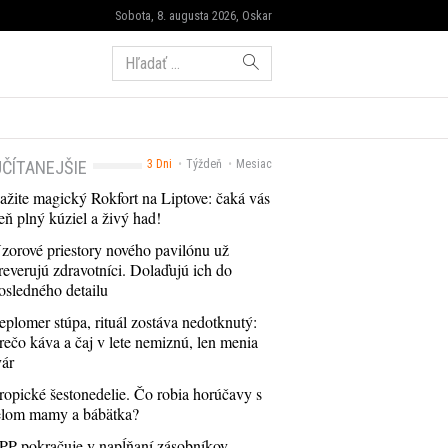
Sobota, 8. augusta 2026, Oskar
Hľadať:
ČÍTANEJŠIE
3 Dni
Týždeň
Mesiac
ažite magický Rokfort na Liptove: čaká vás
eň plný kúziel a živý had!
zorové priestory nového pavilónu už
reverujú zdravotníci. Dolaďujú ich do
osledného detailu
eplomer stúpa, rituál zostáva nedotknutý:
rečo káva a čaj v lete nemiznú, len menia
vár
ropické šestonedelie. Čo robia horúčavy s
elom mamy a bábätka?
PP pokračuje v napĺňaní zásobníkov