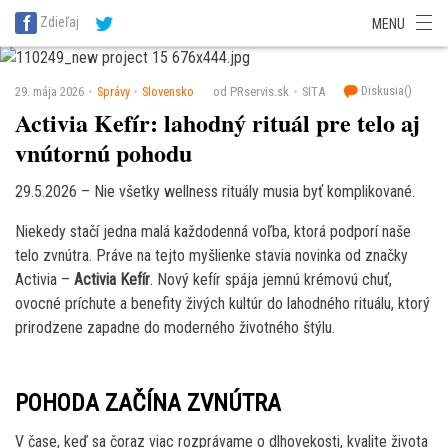
SITA Energetika
SITA Zdravotníctvo
SITA Financie
SITA Doprava
Zdieľaj
MENU
SITA Potravinárstvo
SITA Reality
SITA Školstvo
SITA Vidiek
Diskusia(
)
29. mája 2026
Správy
Slovensko
od PRservis.sk
SITA
Activia Kefír: lahodný rituál pre telo aj
vnútornú pohodu
29.5.2026 – Nie všetky wellness rituály musia byť komplikované.
Niekedy stačí jedna malá každodenná voľba, ktorá podporí naše
telo zvnútra. Práve na tejto myšlienke stavia novinka od značky
Activia –
Activia Kefír
. Nový kefír spája jemnú krémovú chuť,
ovocné príchute a benefity živých kultúr do lahodného rituálu, ktorý
prirodzene zapadne do moderného životného štýlu.
POHODA ZAČÍNA ZVNÚTRA
V čase, keď sa čoraz viac rozprávame o dlhovekosti, kvalite života