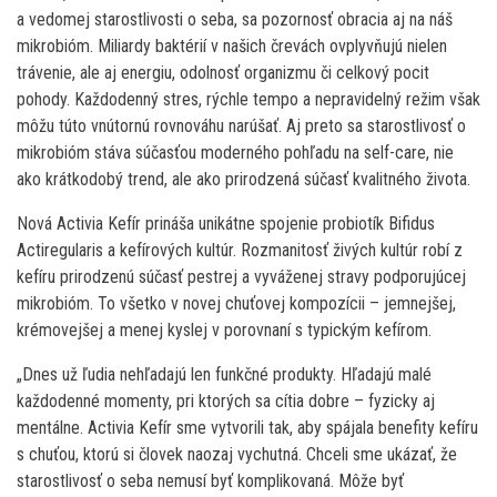
a vedomej starostlivosti o seba, sa pozornosť obracia aj na náš
mikrobióm. Miliardy baktérií v našich črevách ovplyvňujú nielen
trávenie, ale aj energiu, odolnosť organizmu či celkový pocit
pohody. Každodenný stres, rýchle tempo a nepravidelný režim však
môžu túto vnútornú rovnováhu narúšať. Aj preto sa starostlivosť o
mikrobióm stáva súčasťou moderného pohľadu na self-care, nie
ako krátkodobý trend, ale ako prirodzená súčasť kvalitného života.
Nová Activia Kefír prináša unikátne spojenie probiotík Bifidus
Actiregularis a kefírových kultúr. Rozmanitosť živých kultúr robí z
kefíru prirodzenú súčasť pestrej a vyváženej stravy podporujúcej
mikrobióm. To všetko v novej chuťovej kompozícii – jemnejšej,
krémovejšej a menej kyslej v porovnaní s typickým kefírom.
„Dnes už ľudia nehľadajú len funkčné produkty. Hľadajú malé
každodenné momenty, pri ktorých sa cítia dobre – fyzicky aj
mentálne. Activia Kefír sme vytvorili tak, aby spájala benefity kefíru
s chuťou, ktorú si človek naozaj vychutná. Chceli sme ukázať, že
starostlivosť o seba nemusí byť komplikovaná. Môže byť