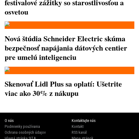
festivalové zážitky so starostlivosťou a
osvetou
Nová štúdia Schneider Electric skúma
bezpečnosť napájania dátových centier
pre umelú inteligenciu
Skenovať Lidl Plus sa oplatí: Ušetrite
viac ako 30% z nákupu
O nás
Kontaktujte nás
Podmienky používania
Kontakt
Ochrana osobných údajov
RSS kanál
Hlavná stránka SITA
Mapa stránok