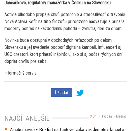
Jančaříková, regulatory manažérka v Česku a na Slovensku
.
Activia dlhodobo prepája chuť, potešenie a starostlivosť o trávenie.
Nová Activia Kefír na túto filozofiu prirodzene nadväzuje a prináša
moderný pohľad na každodennú pohodu – zvnútra, deň za dňom.
Novinka bude dostupná v obchodných reťazcoch po celom
Slovensku a jej uvedenie podporí digitálna kampaň, influenceri aj
UGC creatori, ktorí prinesú inšpiráciu, ako si aj počas rýchlych dní
dopriať chvíľu pre seba.
Informačný servis
Zdieľať
3 Dni
Týždeň
Mesiac
NAJČÍTANEJŠIE
Zažite magický Rokfort na Liptove: čaká vás deň plný kúziel a