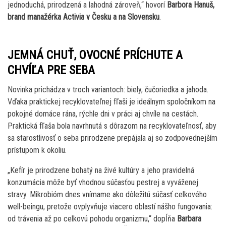
jednoduchá, prirodzená a lahodná zároveň,“ hovorí
Barbora Hanuš,
brand manažérka Activia v Česku a na Slovensku
.
JEMNÁ CHUŤ, OVOCNÉ PRÍCHUTE A
CHVÍĽA PRE SEBA
Novinka prichádza v troch variantoch: biely, čučoriedka a jahoda.
Vďaka praktickej recyklovateľnej fľaši je ideálnym spoločníkom na
pokojné domáce rána, rýchle dni v práci aj chvíle na cestách.
Praktická fľaša bola navrhnutá s dôrazom na recyklovateľnosť, aby
sa starostlivosť o seba prirodzene prepájala aj so zodpovednejším
prístupom k okoliu.
„Kefír je prirodzene bohatý na živé kultúry a jeho pravidelná
konzumácia môže byť vhodnou súčasťou pestrej a vyváženej
stravy. Mikrobióm dnes vnímame ako dôležitú súčasť celkového
well-beingu, pretože ovplyvňuje viacero oblastí nášho fungovania:
od trávenia až po celkovú pohodu organizmu,“ dopĺňa
Barbara