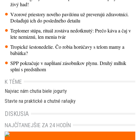
živý had!
Vzorové priestory nového pavilónu už preverujú zdravotníci.
Dolaďujú ich do posledného detailu
Teplomer stúpa, rituál zostáva nedotknutý: Prečo káva a čaj v
lete nemiznú, len menia tvár
Tropické šestonedelie. Čo robia horúčavy s telom mamy a
bábätka?
SPP pokračuje v napĺňaní zásobníkov plynu. Druhý míľnik
splní s predstihom
K TÉME
Najviac nám chutia biele jogurty
Stavte na praktické a chutné raňajky
DISKUSIA
NAJČÍTANEJŠIE ZA 24 HODÍN