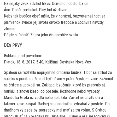
Na nejaký zvuk zdvihol hlavu. Očividne nebdie iba on.
Áno. Pohár pretiekol. Plný bol už dávno.
Keby tak budúca obeť tušila, že v horúcej, bezveternej noci sa
plamienok sviece jej života divoko trepoce a čochvíľa navždy
zhasne.
Pôjde si ľahnúť. Zajtra jeho čin pomôže svetu.
DEŇ PRVÝ
Bublanie pod povrchom
Piatok, 18. 8. 2017, 5:40, Kalištná, Devínska Nová Ves
Spálňou sa rozľahlo nepríjemné drnčanie budíka. Tibor sa strhol zo
spánku s pocitom, že mal byť dávno v práci. Vystresovane zažmúril
na číslice a upokojil sa. Zaklapol bzučanie, ktoré by prebralo aj
múmiu, a znovu klesol do postele. Rozhodne nebol vyspatý.
Manželka Gréta už vedľa neho neležala. Zavrel na chvíľu oči a
takmer zase zaspal. Radšej sa s nechuťou vyhrabal z postele. Po
dnešnom výjazde by teoreticky mal mať zajtra voľno. S Grétou
plánovali ísť na Košariská pri Dunajskej Lužnej a aj s jej rodičmi si