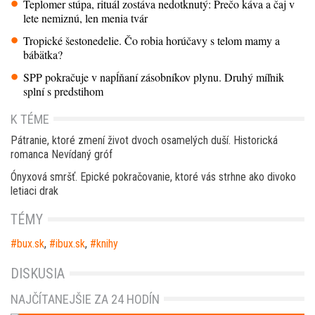
Teplomer stúpa, rituál zostáva nedotknutý: Prečo káva a čaj v
lete nemiznú, len menia tvár
Tropické šestonedelie. Čo robia horúčavy s telom mamy a
bábätka?
SPP pokračuje v napĺňaní zásobníkov plynu. Druhý míľnik
splní s predstihom
K TÉME
Pátranie, ktoré zmení život dvoch osamelých duší. Historická
romanca Nevídaný gróf
Ónyxová smršť. Epické pokračovanie, ktoré vás strhne ako divoko
letiaci drak
TÉMY
bux.sk
,
ibux.sk
,
knihy
DISKUSIA
NAJČÍTANEJŠIE ZA 24 HODÍN