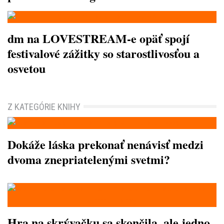
dm na LOVESTREAM-e opäť spojí
festivalové zážitky so starostlivosťou a
osvetou
Z KATEGÓRIE KNIHY
Dokáže láska prekonať nenávisť medzi
dvoma znepriatelenými svetmi?
Hra na skrývačku sa skončila, ale jedno