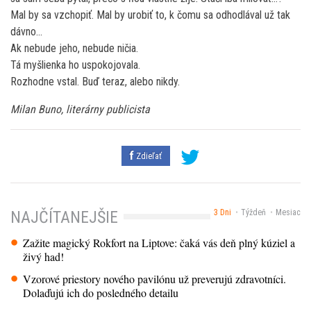
Mal by sa vzchopiť. Mal by urobiť to, k čomu sa odhodlával už tak
dávno…
Ak nebude jeho, nebude ničia.
Tá myšlienka ho uspokojovala.
Rozhodne vstal. Buď teraz, alebo nikdy.
Milan Buno, literárny publicista
Zdieľať
3 Dni
Týždeň
Mesiac
NAJČÍTANEJŠIE
Zažite magický Rokfort na Liptove: čaká vás deň plný kúziel a
živý had!
Vzorové priestory nového pavilónu už preverujú zdravotníci.
Dolaďujú ich do posledného detailu