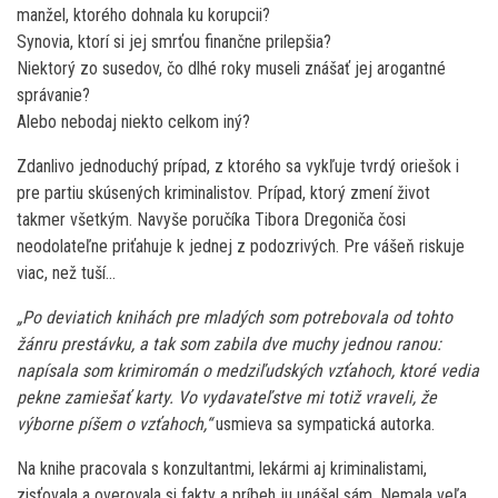
manžel, ktorého dohnala ku korupcii?
Synovia, ktorí si jej smrťou finančne prilepšia?
Niektorý zo susedov, čo dlhé roky museli znášať jej arogantné
správanie?
Alebo nebodaj niekto celkom iný?
Zdanlivo jednoduchý prípad, z ktorého sa vykľuje tvrdý oriešok i
pre partiu skúsených kriminalistov. Prípad, ktorý zmení život
takmer všetkým. Navyše poručíka Tibora Dregoniča čosi
neodolateľne priťahuje k jednej z podozrivých. Pre vášeň riskuje
viac, než tuší…
„Po deviatich knihách pre mladých som potrebovala od tohto
žánru prestávku, a tak som zabila dve muchy jednou ranou:
napísala som krimiromán o medziľudských vzťahoch, ktoré vedia
pekne zamiešať karty. Vo vydavateľstve mi totiž vraveli, že
výborne píšem o vzťahoch,“
usmieva sa sympatická autorka.
Na knihe pracovala s konzultantmi, lekármi aj kriminalistami,
zisťovala a overovala si fakty a príbeh ju unášal sám. Nemala veľa