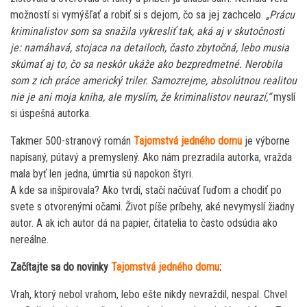
možností si vymýšľať a robiť si s dejom, čo sa jej zachcelo.
„Prácu
kriminalistov som sa snažila vykresliť tak, aká aj v skutočnosti
je: namáhavá, stojaca na detailoch, často zbytočná, lebo musia
skúmať aj to, čo sa neskôr ukáže ako bezpredmetné. Nerobila
som z ich práce americký triler. Samozrejme, absolútnou realitou
nie je ani moja kniha, ale myslím, že kriminalistov neurazí,“
myslí
si úspešná autorka.
Takmer 500-stranový román
Tajomstvá jedného domu
je výborne
napísaný, pútavý a premyslený. Ako nám prezradila autorka, vražda
mala byť len jedna, úmrtia sú napokon štyri.
A kde sa inšpirovala? Ako tvrdí, stačí načúvať ľuďom a chodiť po
svete s otvorenými očami. Život píše príbehy, aké nevymyslí žiadny
autor. A ak ich autor dá na papier, čitatelia to často odsúdia ako
nereálne.
Začítajte sa do novinky
Tajomstvá jedného domu
:
Vrah, ktorý nebol vrahom, lebo ešte nikdy nevraždil, nespal. Chvel