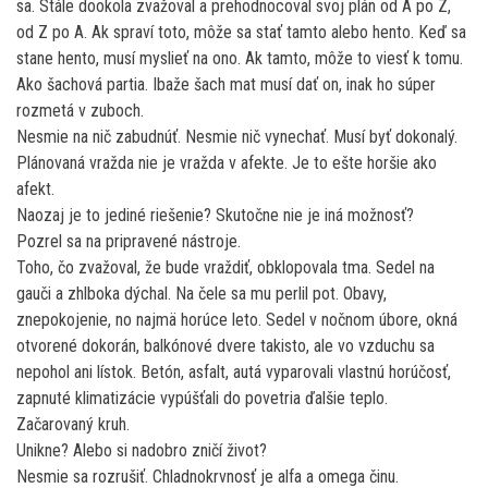
sa. Stále dookola zvažoval a prehodnocoval svoj plán od A po Z,
od Z po A. Ak spraví toto, môže sa stať tamto alebo hento. Keď sa
stane hento, musí myslieť na ono. Ak tamto, môže to viesť k tomu.
Ako šachová partia. Ibaže šach mat musí dať on, inak ho súper
rozmetá v zuboch.
Nesmie na nič zabudnúť. Nesmie nič vynechať. Musí byť dokonalý.
Plánovaná vražda nie je vražda v afekte. Je to ešte horšie ako
afekt.
Naozaj je to jediné riešenie? Skutočne nie je iná možnosť?
Pozrel sa na pripravené nástroje.
Toho, čo zvažoval, že bude vraždiť, obklopovala tma. Sedel na
gauči a zhlboka dýchal. Na čele sa mu perlil pot. Obavy,
znepokojenie, no najmä horúce leto. Sedel v nočnom úbore, okná
otvorené dokorán, balkónové dvere takisto, ale vo vzduchu sa
nepohol ani lístok. Betón, asfalt, autá vyparovali vlastnú horúčosť,
zapnuté klimatizácie vypúšťali do povetria ďalšie teplo.
Začarovaný kruh.
Unikne? Alebo si nadobro zničí život?
Nesmie sa rozrušiť. Chladnokrvnosť je alfa a omega činu.