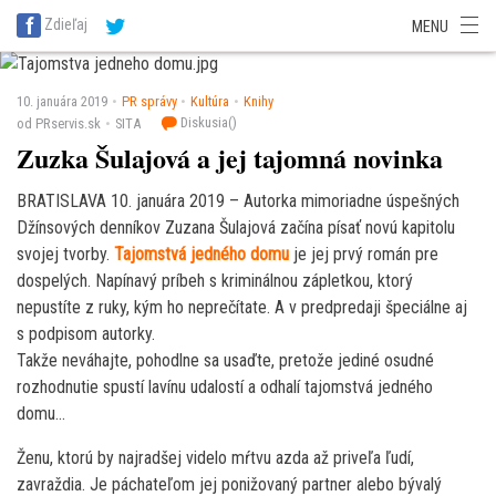
SITA Energetika
SITA Zdravotníctvo
SITA Financie
SITA Doprava
Zdieľaj
MENU
SITA Potravinárstvo
SITA Reality
SITA Školstvo
SITA Vidiek
10. januára 2019
PR správy
Kultúra
Knihy
Diskusia(
)
od PRservis.sk
SITA
Zuzka Šulajová a jej tajomná novinka
BRATISLAVA 10. januára 2019 – Autorka mimoriadne úspešných
Džínsových denníkov Zuzana Šulajová začína písať novú kapitolu
svojej tvorby.
Tajomstvá jedného domu
je jej prvý román pre
dospelých. Napínavý príbeh s kriminálnou zápletkou, ktorý
nepustíte z ruky, kým ho neprečítate. A v predpredaji špeciálne aj
s podpisom autorky.
Takže neváhajte, pohodlne sa usaďte, pretože jediné osudné
rozhodnutie spustí lavínu udalostí a odhalí tajomstvá jedného
domu…
Ženu, ktorú by najradšej videlo mŕtvu azda až priveľa ľudí,
zavraždia. Je páchateľom jej ponižovaný partner alebo bývalý