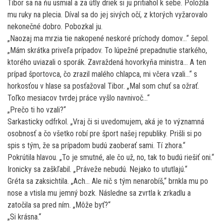
Tibor sa na ňu usmial a za útly driek si ju pritiahol k sebe. Položila
mu ruky na plecia. Díval sa do jej sivých očí, z ktorých vyžarovalo
nekonečné dobro. Pobozkal ju.
„Naozaj ma mrzia tie nakopené neskoré príchody domov…“ šepol.
„Mám skrátka priveľa prípadov. To lúpežné prepadnutie starkého,
ktorého uviazali o sporák. Zavraždená hovorkyňa ministra… A ten
prípad športovca, čo zrazil malého chlapca, mi včera vzali…“ s
horkosťou v hlase sa posťažoval Tibor. „Mal som chuť sa ožrať.
Toľko mesiacov tvrdej práce vyšlo navnivoč…“
„Prečo ti ho vzali?“
Sarkasticky odfrkol. „Vraj či si uvedomujem, aká je to významná
osobnosť a čo všetko robí pre šport našej republiky. Prišli si po
spis s tým, že sa prípadom budú zaoberať sami. Tí zhora.“
Pokrútila hlavou. „To je smutné, ale čo už, no, tak to budú riešiť oni.“
Ironicky sa zaškľabil. „Práveže nebudú. Nejako to ututlajú.“
Gréta sa zaksichtila. „Ach… Ale nič s tým nenarobíš,“ brnkla mu po
nose a vtisla mu jemný bozk. Následne sa zvrtla k zrkadlu a
zatočila sa pred ním. „Môže byť?“
„Si krásna.“