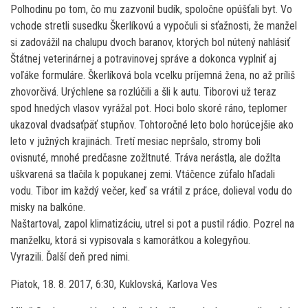
Polhodinu po tom, čo mu zazvonil budík, spoločne opúšťali byt. Vo
vchode stretli susedku Škerlíkovú a vypočuli si sťažnosti, že manžel
si zadovážil na chalupu dvoch baranov, ktorých bol nútený nahlásiť
Štátnej veterinárnej a potravinovej správe a dokonca vyplniť aj
voľáke formuláre. Škerlíková bola vcelku príjemná žena, no až príliš
zhovorčivá. Urýchlene sa rozlúčili a šli k autu. Tiborovi už teraz
spod hnedých vlasov vyrážal pot. Hoci bolo skoré ráno, teplomer
ukazoval dvadsaťpäť stupňov. Tohtoročné leto bolo horúcejšie ako
leto v južných krajinách. Tretí mesiac nepršalo, stromy boli
ovisnuté, mnohé predčasne zožltnuté. Tráva nerástla, ale dožlta
uškvarená sa tlačila k popukanej zemi. Vtáčence zúfalo hľadali
vodu. Tibor im každý večer, keď sa vrátil z práce, dolieval vodu do
misky na balkóne.
Naštartoval, zapol klimatizáciu, utrel si pot a pustil rádio. Pozrel na
manželku, ktorá si vypisovala s kamorátkou a kolegyňou.
Vyrazili. Ďalší deň pred nimi.
Piatok, 18. 8. 2017, 6:30, Kuklovská, Karlova Ves