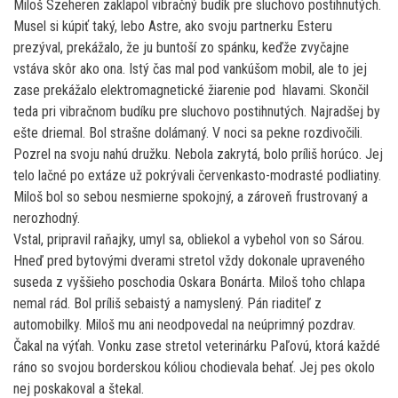
Miloš Szeheren zaklapol vibračný budík pre sluchovo postihnutých.
Musel si kúpiť taký, lebo Astre, ako svoju partnerku Esteru
prezýval, prekážalo, že ju buntoší zo spánku, keďže zvyčajne
vstáva skôr ako ona. Istý čas mal pod vankúšom mobil, ale to jej
zase prekážalo elektromagnetické žiarenie pod hlavami. Skončil
teda pri vibračnom budíku pre sluchovo postihnutých. Najradšej by
ešte driemal. Bol strašne dolámaný. V noci sa pekne rozdivočili.
Pozrel na svoju nahú družku. Nebola zakrytá, bolo príliš horúco. Jej
telo lačné po extáze už pokrývali červenkasto-modrasté podliatiny.
Miloš bol so sebou nesmierne spokojný, a zároveň frustrovaný a
nerozhodný.
Vstal, pripravil raňajky, umyl sa, obliekol a vybehol von so Sárou.
Hneď pred bytovými dverami stretol vždy dokonale upraveného
suseda z vyššieho poschodia Oskara Bonárta. Miloš toho chlapa
nemal rád. Bol príliš sebaistý a namyslený. Pán riaditeľ z
automobilky. Miloš mu ani neodpovedal na neúprimný pozdrav.
Čakal na výťah. Vonku zase stretol veterinárku Paľovú, ktorá každé
ráno so svojou borderskou kóliou chodievala behať. Jej pes okolo
nej poskakoval a štekal.