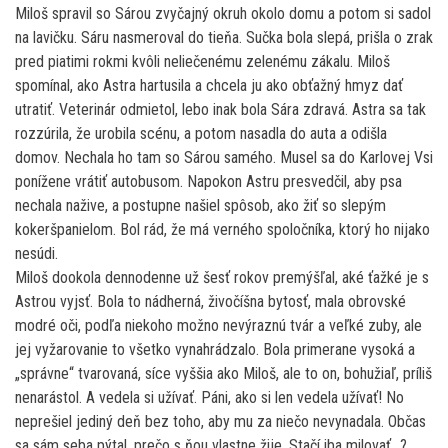
Miloš spravil so Sárou zvyčajný okruh okolo domu a potom si sadol
na lavičku. Sáru nasmeroval do tieňa. Sučka bola slepá, prišla o zrak
pred piatimi rokmi kvôli neliečenému zelenému zákalu. Miloš
spomínal, ako Astra hartusila a chcela ju ako obťažný hmyz dať
utratiť. Veterinár odmietol, lebo inak bola Sára zdravá. Astra sa tak
rozzúrila, že urobila scénu, a potom nasadla do auta a odišla
domov. Nechala ho tam so Sárou samého. Musel sa do Karlovej Vsi
ponížene vrátiť autobusom. Napokon Astru presvedčil, aby psa
nechala nažive, a postupne našiel spôsob, ako žiť so slepým
kokeršpanielom. Bol rád, že má verného spoločníka, ktorý ho nijako
nesúdi.
Miloš dookola dennodenne už šesť rokov premýšľal, aké ťažké je s
Astrou vyjsť. Bola to nádherná, živočíšna bytosť, mala obrovské
modré oči, podľa niekoho možno nevýraznú tvár a veľké zuby, ale
jej vyžarovanie to všetko vynahrádzalo. Bola primerane vysoká a
„správne“ tvarovaná, síce vyššia ako Miloš, ale to on, bohužiaľ, príliš
nenarástol. A vedela si užívať. Páni, ako si len vedela užívať! No
neprešiel jediný deň bez toho, aby mu za niečo nevynadala. Občas
sa sám seba pýtal, prečo s ňou vlastne žije. Stačí iba milovať…?