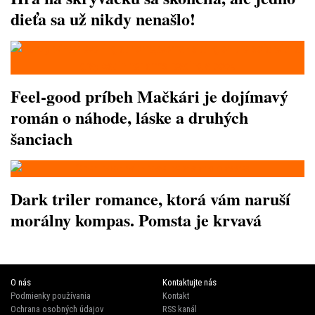
dieťa sa už nikdy nenašlo!
Feel-good príbeh Mačkári je dojímavý
román o náhode, láske a druhých
šanciach
Dark triler romance, ktorá vám naruší
morálny kompas. Pomsta je krvavá
O nás
Kontaktujte nás
Podmienky používania
Kontakt
Ochrana osobných údajov
RSS kanál