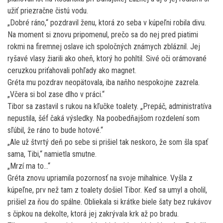
užiť priezračne čistú vodu.
„Dobré ráno,“ pozdravil ženu, ktorá zo seba v kúpeľni robila divu.
Na moment si znovu pripomenul, prečo sa do nej pred piatimi
rokmi na firemnej oslave ich spoločných známych zbláznil. Jej
ryšavé vlasy žiarili ako oheň, ktorý ho pohltil. Sivé oči orámované
ceruzkou priťahovali pohľady ako magnet.
Gréta mu pozdrav neopätovala, iba naňho nespokojne zazrela.
„Včera si bol zase dlho v práci.“
Tibor sa zastavil s rukou na kľučke toalety. „Prepáč, administratíva
nepustila, šéf čaká výsledky. Na poobedňajšom rozdelení som
sľúbil, že ráno to bude hotové.“
„Ale už štvrtý deň po sebe si prišiel tak neskoro, že som šla spať
sama, Tibi,“ namietla smutne.
„Mrzí ma to…“
Gréta znovu upriamila pozornosť na svoje mihalnice. Vyšla z
kúpeľne, prv než tam z toalety došiel Tibor. Keď sa umyl a oholil,
prišiel za ňou do spálne. Obliekala si krátke biele šaty bez rukávov
s čipkou na dekolte, ktorá jej zakrývala krk až po bradu.