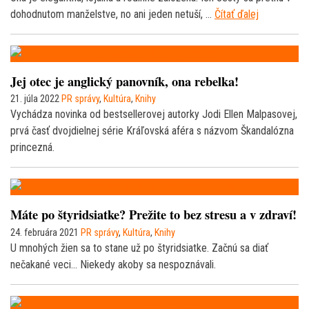
dohodnutom manželstve, no ani jeden netuší, …
Čítať ďalej
Jej otec je anglický panovník, ona rebelka!
21. júla 2022
PR správy
,
Kultúra
,
Knihy
Vychádza novinka od bestsellerovej autorky Jodi Ellen Malpasovej,
prvá časť dvojdielnej série Kráľovská aféra s názvom Škandalózna
princezná.
Máte po štyridsiatke? Prežite to bez stresu a v zdraví!
24. februára 2021
PR správy
,
Kultúra
,
Knihy
U mnohých žien sa to stane už po štyridsiatke. Začnú sa diať
nečakané veci… Niekedy akoby sa nespoznávali.