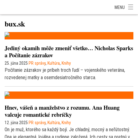
SITA Energetika
SITA Zdravotníctvo
SITA Financie
SITA Doprava
MENU
SITA Potravinárstvo
SITA Reality
SITA Školstvo
SITA Vidiek
bux.sk
Jediný okamih môže zmeniť všetko… Nicholas Sparks
a Počítanie zázrakov
25. júna 2025
PR správy
,
Kultúra
,
Knihy
Počítanie zázrakov je príbeh troch ľudí – vojenského veterána,
rozvedenej matky a osemdesiatročného starca.
Hnev, vášeň a manželstvo z rozumu. Ana Huang
valcuje romantické rebríčky
12. júna 2025
PR správy
,
Kultúra
,
Knihy
On je muž, ktorého sa každý bojí. Je chladný, mocný a neľútostný.
Ona je elegantná, lojálna a rodinne založená. Ich cesty sa pretnú v