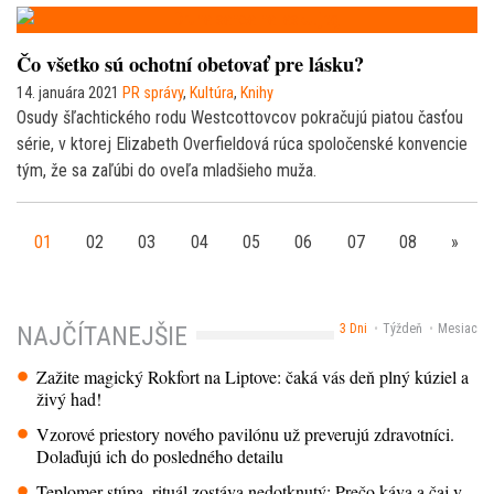
Čo všetko sú ochotní obetovať pre lásku?
14. januára 2021
PR správy
,
Kultúra
,
Knihy
Osudy šľachtického rodu Westcottovcov pokračujú piatou časťou
série, v ktorej Elizabeth Overfieldová rúca spoločenské konvencie
tým, že sa zaľúbi do oveľa mladšieho muža.
01
02
03
04
05
06
07
08
»
3 Dni
Týždeň
Mesiac
NAJČÍTANEJŠIE
Zažite magický Rokfort na Liptove: čaká vás deň plný kúziel a
živý had!
Vzorové priestory nového pavilónu už preverujú zdravotníci.
Dolaďujú ich do posledného detailu
Teplomer stúpa, rituál zostáva nedotknutý: Prečo káva a čaj v