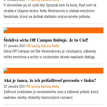
V slovenčine jej už vyšli hity Spoznal som ťa bosú, Keď som ťa
stratila a Utajená dcéra. Kelly Rimmerová si získala množstvo
fanúšičiek, ktoré sa dočkali ďalšieho srdcervúceho príbehu.
Šteklivá séria Off Campus finišuje. Je tu Cieľ!
27. januára 2021
PR správy
,
Kultúra
,
Knihy
Séria Off Campus od Elle Kennedyovej je vzrušujúca, zábavná,
veľmi emotívna a určite si vychutnáte skvele napísané dialógy.
Aká je šanca, že ich príťažlivosť prerastie v lásku?
20. januára 2021
PR správy
,
Kultúra
,
Knihy
Zafírové zvádzanie je neodolateľne sexi a zábavný príbeh, ktorý
nadchne všetky čitateľky historických romancí.