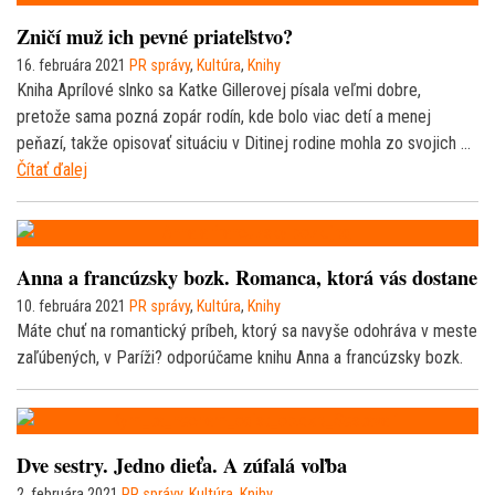
Zničí muž ich pevné priateľstvo?
16. februára 2021
PR správy
,
Kultúra
,
Knihy
Kniha Aprílové slnko sa Katke Gillerovej písala veľmi dobre,
pretože sama pozná zopár rodín, kde bolo viac detí a menej
peňazí, takže opisovať situáciu v Ditinej rodine mohla zo svojich …
Čítať ďalej
Anna a francúzsky bozk. Romanca, ktorá vás dostane
10. februára 2021
PR správy
,
Kultúra
,
Knihy
Máte chuť na romantický príbeh, ktorý sa navyše odohráva v meste
zaľúbených, v Paríži? odporúčame knihu Anna a francúzsky bozk.
Dve sestry. Jedno dieťa. A zúfalá voľba
2. februára 2021
PR správy
,
Kultúra
,
Knihy