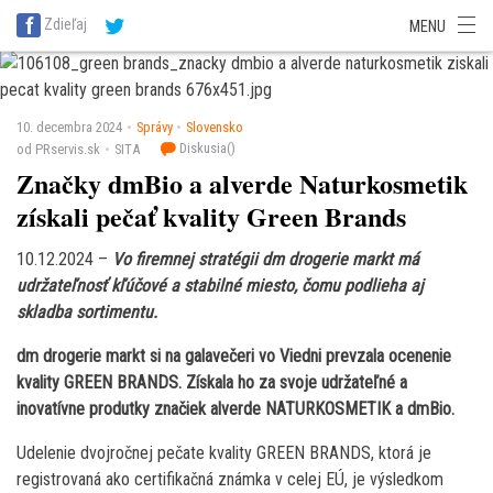
SITA Energetika
SITA Zdravotníctvo
SITA Financie
SITA Doprava
Zdieľaj
MENU
SITA Potravinárstvo
SITA Reality
SITA Školstvo
SITA Vidiek
10. decembra 2024
Správy
Slovensko
Diskusia(
)
od PRservis.sk
SITA
Značky dmBio a alverde Naturkosmetik
získali pečať kvality Green Brands
10.12.2024 –
Vo firemnej stratégii dm drogerie markt má
udržateľnosť kľúčové a stabilné miesto, čomu podlieha aj
skladba sortimentu.
dm drogerie markt si na galavečeri vo Viedni prevzala ocenenie
kvality GREEN BRANDS. Získala ho za svoje udržateľné a
inovatívne produtky značiek alverde NATURKOSMETIK a dmBio.
Udelenie dvojročnej pečate kvality GREEN BRANDS, ktorá je
registrovaná ako certifikačná známka v celej EÚ, je výsledkom