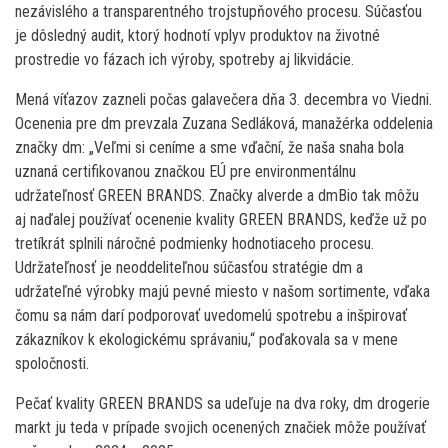
nezávislého a transparentného trojstupňového procesu. Súčasťou
je dôsledný audit, ktorý hodnotí vplyv produktov na životné
prostredie vo fázach ich výroby, spotreby aj likvidácie.
Mená víťazov zazneli počas galavečera dňa 3. decembra vo Viedni.
Ocenenia pre dm prevzala Zuzana Sedláková, manažérka oddelenia
značky dm: „Veľmi si ceníme a sme vďační, že naša snaha bola
uznaná certifikovanou značkou EÚ pre environmentálnu
udržateľnosť GREEN BRANDS. Značky alverde a dmBio tak môžu
aj naďalej používať ocenenie kvality GREEN BRANDS, keďže už po
tretíkrát splnili náročné podmienky hodnotiaceho procesu.
Udržateľnosť je neoddeliteľnou súčasťou stratégie dm a
udržateľné výrobky majú pevné miesto v našom sortimente, vďaka
čomu sa nám darí podporovať uvedomelú spotrebu a inšpirovať
zákazníkov k ekologickému správaniu,“ poďakovala sa v mene
spoločnosti.
Pečať kvality GREEN BRANDS sa udeľuje na dva roky, dm drogerie
markt ju teda v prípade svojich ocenených značiek môže používať