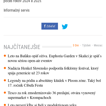
počas rokov 2024 a 2025.
Informačný servis
Zdieľať
3 Dni
Týždeň
Mesiac
NAJČÍTANEJŠIE
Leto na Baťáku opäť ožíva. Euphoria Garden v Skalici je späť s
novou sériou open-air eventov
Nadácia Henkel Slovensko podporila folklórny festival, ktorý
spája generácie už 23 rokov
Legendy na pódiu a absolútny klúdek v Ploom zóne. Taký bol
17. ročník Cibuľa Festu
Tesco za rok zmodernizovalo 36 predajní, otvára vynovený
supermarket v Krompachoch
Leto preverí kĺby aj ľudí v produktívnom veku