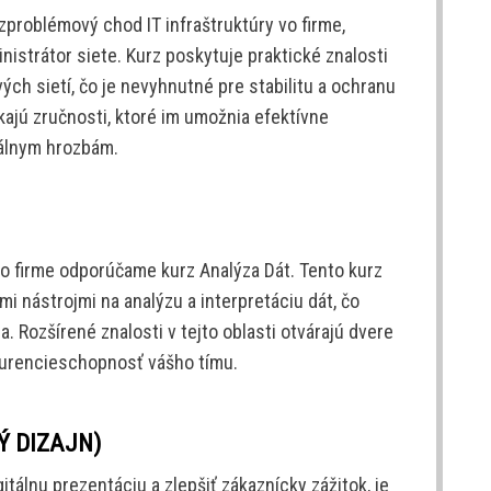
problémový chod IT infraštruktúry vo firme,
istrátor siete. Kurz poskytuje praktické znalosti
ých sietí, čo je nevyhnutné pre stabilitu a ochranu
skajú zručnosti, ktoré im umožnia efektívne
iálnym hrozbám.
vo firme odporúčame kurz Analýza Dát. Tento kurz
 nástrojmi na analýzu a interpretáciu dát, čo
 Rozšírené znalosti v tejto oblasti otvárajú dvere
kurencieschopnosť vášho tímu.
Ý DIZAJN)
gitálnu prezentáciu a zlepšiť zákaznícky zážitok, je