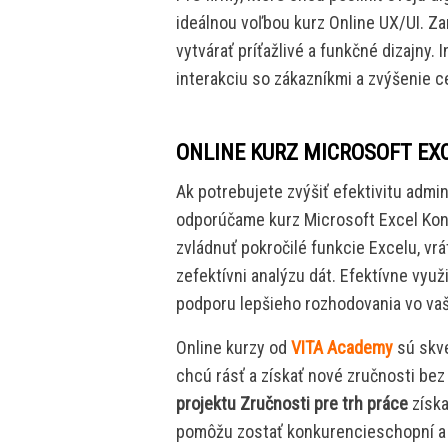
ideálnou voľbou kurz Online UX/UI. Za
vytvárať príťažlivé a funkčné dizajny.
interakciu so zákazníkmi a zvýšenie ce
ONLINE KURZ MICROSOFT EX
Ak potrebujete zvýšiť efektivitu admi
odporúčame kurz Microsoft Excel Ko
zvládnuť pokročilé funkcie Excelu, vr
zefektívni analýzu dát. Efektívne využ
podporu lepšieho rozhodovania vo va
Online kurzy od
VITA Academy
sú skve
chcú rásť a získať nové zručnosti be
projektu Zručnosti pre trh práce
získa
pomôžu zostať konkurencieschopní a 