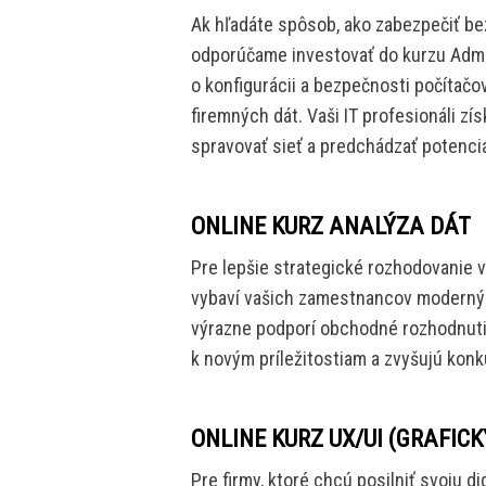
Ak hľadáte spôsob, ako zabezpečiť bez
odporúčame investovať do kurzu Admin
o konfigurácii a bezpečnosti počítačov
firemných dát. Vaši IT profesionáli zí
spravovať sieť a predchádzať potenc
ONLINE KURZ ANALÝZA DÁT
Pre lepšie strategické rozhodovanie 
vybaví vašich zamestnancov modernými
výrazne podporí obchodné rozhodnutia.
k novým príležitostiam a zvyšujú kon
ONLINE KURZ UX/UI (GRAFICK
Pre firmy, ktoré chcú posilniť svoju di