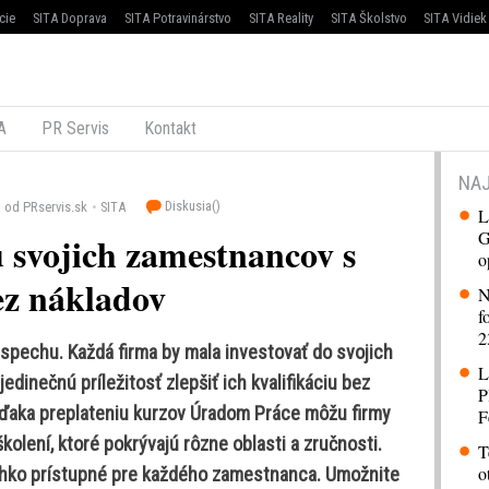
cie
SITA Doprava
SITA Potravinárstvo
SITA Reality
SITA Školstvo
SITA Vidiek
A
PR Servis
Kontakt
NAJ
Diskusia(
)
od PRservis.sk
SITA
L
G
u svojich zamestnancov s
o
z nákladov
N
f
2
spechu. Každá firma by mala investovať do svojich
L
inečnú príležitosť zlepšiť ich kvalifikáciu bez
P
Vďaka preplateniu kurzov Úradom Práce môžu firmy
F
kolení, ktoré pokrývajú rôzne oblasti a zručnosti.
T
o
 ľahko prístupné pre každého zamestnanca. Umožnite