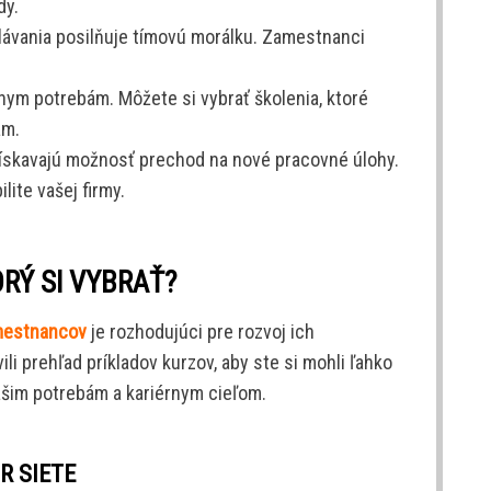
dy.
delávania posilňuje tímovú morálku. Zamestnanci
znym potrebám. Môžete si vybrať školenia, ktoré
ám.
 získavajú možnosť prechod na nové pracovné úlohy.
lite vašej firmy.
RÝ SI VYBRAŤ?
amestnancov
je rozhodujúci pre rozvoj ich
li prehľad príkladov kurzov, aby ste si mohli ľahko
vašim potrebám a kariérnym cieľom.
R SIETE