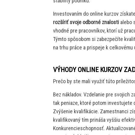
stability podniku.
Investovaním do online kurzov získat
rozšíriť svoje odborné znalosti
alebo s
vhodné pre pracovníkov, ktorí už pracuj
Týmto spôsobom si zabezpečíte kvalitn
na trhu práce a prispeje k celkovému 
VÝHODY ONLINE KURZOV ZA
Prečo by ste mali využiť túto príležit
Bez nákladov. Vzdelanie pre svojich z
tak peniaze, ktoré potom investujete d
Zvýšenie kvalifikácie. Zamestnanci zí
kvalifikovaný tím prináša vyššiu efekti
Konkurencieschopnosť. Aktualizované 