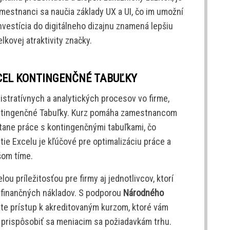
mestnanci sa naučia základy UX a UI, čo im umožní
 Investícia do digitálneho dizajnu znamená lepšiu
lkovej atraktivity značky.
CEL KONTINGENČNÉ TABUĽKY
nistratívnych a analytických procesov vo firme,
ntingenčné Tabuľky. Kurz pomáha zamestnancom
átane práce s kontingenčnými tabuľkami, čo
itie Excelu je kľúčové pre optimalizáciu práce a
šom tíme.
lou príležitosťou pre firmy aj jednotlivcov, ktorí
z finančných nákladov. S podporou
Národného
te prístup k akreditovaným kurzom, ktoré vám
prispôsobiť sa meniacim sa požiadavkám trhu.