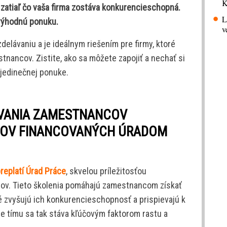
K
, zatiaľ čo vaša firma zostáva konkurencieschopná.
L
o výhodnú ponuku.
v
delávaniu a je ideálnym riešením pre firmy, ktoré
stnancov. Zistite, ako sa môžete zapojiť a nechať si
 jedinečnej ponuke.
ÁVANIA ZAMESTNANCOV
ZOV FINANCOVANÝCH ÚRADOM
preplatí Úrad Práce
, skvelou príležitosťou
cov. Tieto školenia pomáhajú zamestnancom získať
é zvyšujú ich konkurencieschopnosť a prispievajú k
ie tímu sa tak stáva kľúčovým faktorom rastu a