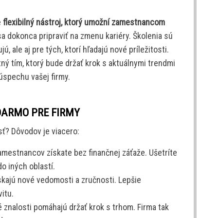
e
flexibilný nástroj, ktorý umožní zamestnancom
a dokonca pripraviť na zmenu kariéry. Školenia sú
ú, ale aj pre tých, ktorí hľadajú nové príležitosti.
ý tím, ktorý bude držať krok s aktuálnymi trendmi
úspechu vašej firmy.
DARMO PRE FIRMY
osť? Dôvodov je viacero:
amestnancov získate bez finančnej záťaže. Ušetríte
o iných oblastí.
skajú nové vedomosti a zručnosti. Lepšie
vitu.
znalosti pomáhajú držať krok s trhom. Firma tak