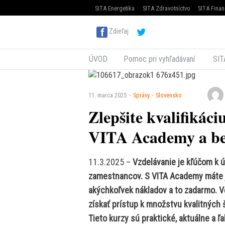
SITA Energetika
SITA Zdravotníctvo
SITA Finan
Zdieľaj
ÚVOD
Pomoc pri vyhľadávaní
SIT
11. marca 2025
Správy
Slovensko
Zlepšite kvalifikáci
VITA Academy a be
11.3.2025 –
Vzdelávanie je kľúčom k ú
zamestnancov. S VITA Academy máte jed
akýchkoľvek nákladov a to zadarmo. 
získať prístup k množstvu kvalitných š
Tieto kurzy sú praktické, aktuálne a