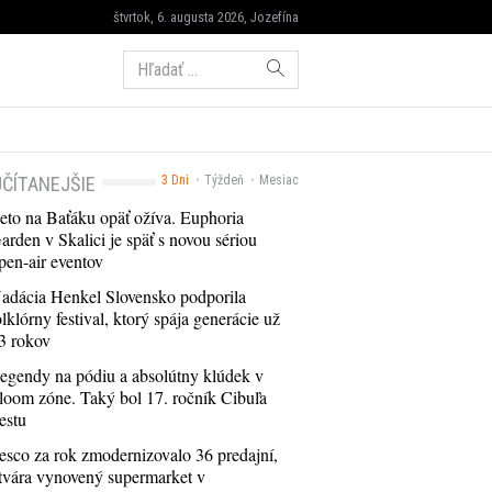
štvrtok, 6. augusta 2026, Jozefína
Hľadať:
ČÍTANEJŠIE
3 Dni
Týždeň
Mesiac
eto na Baťáku opäť ožíva. Euphoria
arden v Skalici je späť s novou sériou
pen-air eventov
adácia Henkel Slovensko podporila
olklórny festival, ktorý spája generácie už
3 rokov
egendy na pódiu a absolútny klúdek v
loom zóne. Taký bol 17. ročník Cibuľa
estu
esco za rok zmodernizovalo 36 predajní,
tvára vynovený supermarket v