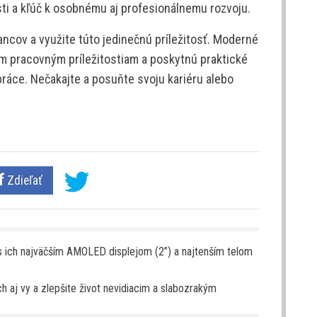
sti a kľúč k osobnému aj profesionálnemu rozvoju.
ncov a využite túto jedinečnú príležitosť. Moderné
ým pracovným príležitostiam a poskytnú praktické
 práce. Nečakajte a posuňte svoju kariéru alebo
Zdieľať
 ich najväčším AMOLED displejom (2”) a najtenším telom
h aj vy a zlepšite život nevidiacim a slabozrakým