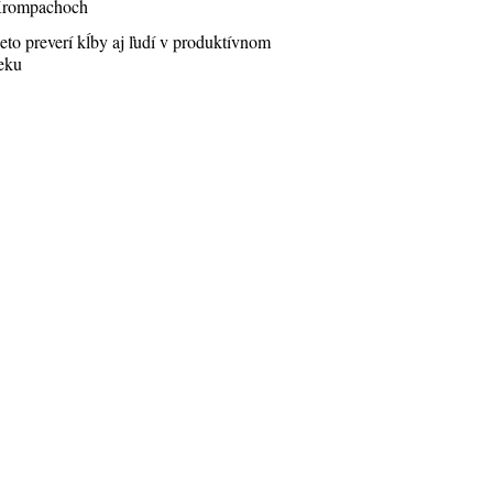
rompachoch
eto preverí kĺby aj ľudí v produktívnom
eku