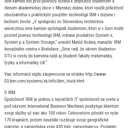
IBM kamión bol prvú polovicu týždňa k dispozícii študentom a
členom akademickej obce v Mlynskej doline, ktorí využili príležitosť
oboznámiťsa s praktickým použitím technológií IBM v biznise i
bežnom živote. „V spolupráci so Slovenskou technickou
univerzitou sme kamión sprístupnili študentom, ktorí si v ňom mohli
pozrieť prierez technológií IBM, vrátane produktov System x,
System p a System Storage,“ uviedol Matúš Košina, manažér IBM
Inovačného centra v Bratislave. „Sme radi, že okrem študentov
STU si cestu do kamióna našli aj študenti fakulty matematiky,
fyziky a informatiky UK.“
Viac informácií nájdu záujemcovia na stránke http://www-
03.ibm.com/systems/sk/info/ibm_truck.html
O IBM
Spoločnosť IBM je jednou z najväčších IT spoločností na svete a
pod názvom International Business Machines poskytuje klientom
svoje služby už viac ako 100 rokov. Celosvetovo pôsobí vo vyše
170 krajinách, pričom neustále rozširuje svoje geografické
pokrytie, a zamestnáva vyše 430 tisíc zamestnancov. Poslaním