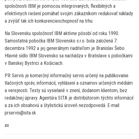
spoločnosti IBM je pomocou integrovaných, flexibilných a
efektívnych riešení pomáhať svojim zákazníkom redukovať náklady
a zvýšiť tak ich konkurencieschopnosť na trhu.
Na Slovensku spoločnosť IBM aktívne pôsobí od roku 1990.
Samostatná pobočka IBM Slovensko s.r.o. bola založená 7.
decembra 1992 a jej generálnym riaditeľom je Branislav Šebo.
Hlavné sídlo IBM Slovensko sa nachádza v Bratislave s pobočkami
v Banskej Bystrici a Košiciach.
PR Servis je komerčný informačný servis určený na publikovanie
tlačových správ, informácií, vyhlásení a oznamov určených médiám
a verejnosti. Texty sú vysielané v znení, dodanom klientom, bez
redakčnej úpravy. Agentúra SITA je distribútorom týchto informácií
a za ich obsahovú a štylistickú úroveň nezodpovedá. E-mail:
prservis@sita.sk .
ax