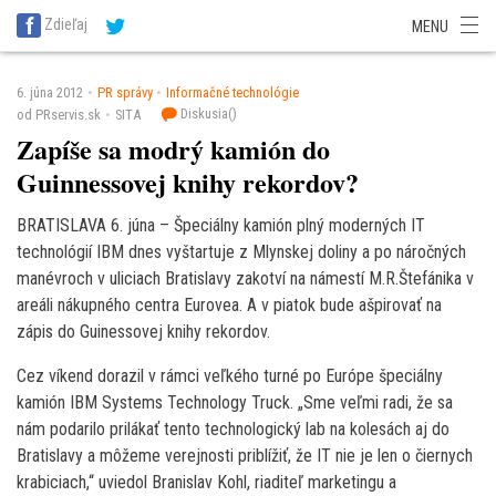
SITA Energetika
SITA Zdravotníctvo
SITA Financie
SITA Doprava
Zdieľaj
MENU
SITA Potravinárstvo
SITA Reality
SITA Školstvo
SITA Vidiek
6. júna 2012
PR správy
Informačné technológie
Diskusia(
)
od PRservis.sk
SITA
Zapíše sa modrý kamión do
Guinnessovej knihy rekordov?
BRATISLAVA 6. júna – Špeciálny kamión plný moderných IT
technológií IBM dnes vyštartuje z Mlynskej doliny a po náročných
manévroch v uliciach Bratislavy zakotví na námestí M.R.Štefánika v
areáli nákupného centra Eurovea. A v piatok bude ašpirovať na
zápis do Guinessovej knihy rekordov.
Cez víkend dorazil v rámci veľkého turné po Európe špeciálny
kamión IBM Systems Technology Truck. „Sme veľmi radi, že sa
nám podarilo prilákať tento technologický lab na kolesách aj do
Bratislavy a môžeme verejnosti priblížiť, že IT nie je len o čiernych
krabiciach,“ uviedol Branislav Kohl, riaditeľ marketingu a