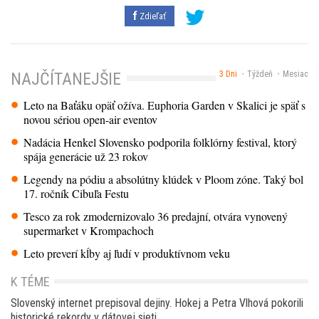
Zdieľať
3 Dni
Týždeň
Mesiac
NAJČÍTANEJŠIE
Leto na Baťáku opäť ožíva. Euphoria Garden v Skalici je späť s
novou sériou open-air eventov
Nadácia Henkel Slovensko podporila folklórny festival, ktorý
spája generácie už 23 rokov
Legendy na pódiu a absolútny klúdek v Ploom zóne. Taký bol
17. ročník Cibuľa Festu
Tesco za rok zmodernizovalo 36 predajní, otvára vynovený
supermarket v Krompachoch
Leto preverí kĺby aj ľudí v produktívnom veku
K TÉME
Slovenský internet prepisoval dejiny. Hokej a Petra Vlhová pokorili
historické rekordy v dátovej sieti