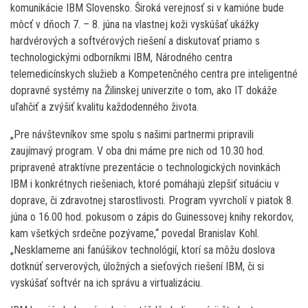
komunikácie IBM Slovensko. Široká verejnosť si v kamióne bude
môcť v dňoch 7. – 8. júna na vlastnej koži vyskúšať ukážky
hardvérových a softvérových riešení a diskutovať priamo s
technologickými odborníkmi IBM, Národného centra
telemedicínskych služieb a Kompetenčného centra pre inteligentné
dopravné systémy na Žilinskej univerzite o tom, ako IT dokáže
uľahčiť a zvýšiť kvalitu každodenného života.
„Pre návštevníkov sme spolu s našimi partnermi pripravili
zaujímavý program. V oba dni máme pre nich od 10.30 hod.
pripravené atraktívne prezentácie o technologických novinkách
IBM i konkrétnych riešeniach, ktoré pomáhajú zlepšiť situáciu v
doprave, či zdravotnej starostlivosti. Program vyvrcholí v piatok 8.
júna o 16.00 hod. pokusom o zápis do Guinessovej knihy rekordov,
kam všetkých srdečne pozývame,“ povedal Branislav Kohl.
„Nesklameme ani fanúšikov technológií, ktorí sa môžu doslova
dotknúť serverových, úložných a sieťových riešení IBM, či si
vyskúšať softvér na ich správu a virtualizáciu.