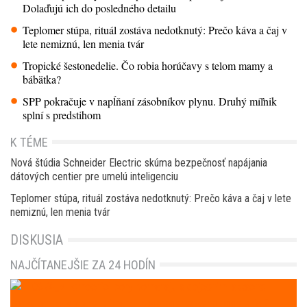
Dolaďujú ich do posledného detailu
Teplomer stúpa, rituál zostáva nedotknutý: Prečo káva a čaj v
lete nemiznú, len menia tvár
Tropické šestonedelie. Čo robia horúčavy s telom mamy a
bábätka?
SPP pokračuje v napĺňaní zásobníkov plynu. Druhý míľnik
splní s predstihom
K TÉME
Nová štúdia Schneider Electric skúma bezpečnosť napájania
dátových centier pre umelú inteligenciu
Teplomer stúpa, rituál zostáva nedotknutý: Prečo káva a čaj v lete
nemiznú, len menia tvár
DISKUSIA
NAJČÍTANEJŠIE ZA 24 HODÍN