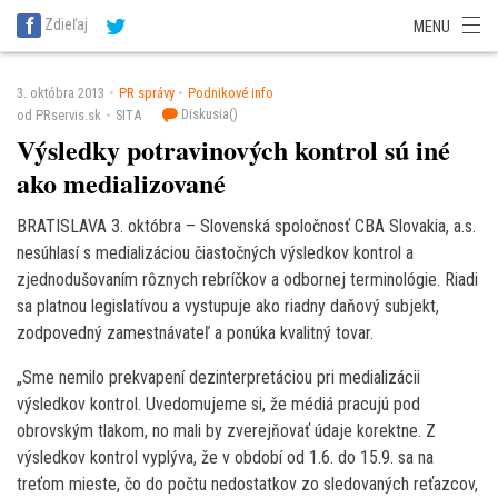
SITA Energetika
SITA Zdravotníctvo
SITA Financie
SITA Doprava
Zdieľaj
MENU
SITA Potravinárstvo
SITA Reality
SITA Školstvo
SITA Vidiek
3. októbra 2013
PR správy
Podnikové info
Diskusia(
)
od PRservis.sk
SITA
Výsledky potravinových kontrol sú iné
ako medializované
BRATISLAVA 3. októbra – Slovenská spoločnosť CBA Slovakia, a.s.
nesúhlasí s medializáciou čiastočných výsledkov kontrol a
zjednodušovaním rôznych rebríčkov a odbornej terminológie. Riadi
sa platnou legislatívou a vystupuje ako riadny daňový subjekt,
zodpovedný zamestnávateľ a ponúka kvalitný tovar.
„Sme nemilo prekvapení dezinterpretáciou pri medializácii
výsledkov kontrol. Uvedomujeme si, že médiá pracujú pod
obrovským tlakom, no mali by zverejňovať údaje korektne. Z
výsledkov kontrol vyplýva, že v období od 1.6. do 15.9. sa na
treťom mieste, čo do počtu nedostatkov zo sledovaných reťazcov,