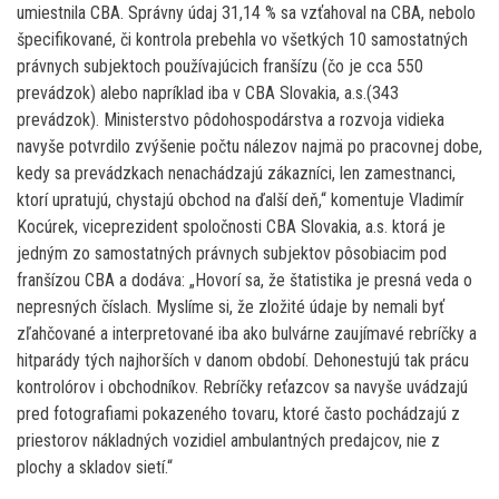
umiestnila CBA. Správny údaj 31,14 % sa vzťahoval na CBA, nebolo
špecifikované, či kontrola prebehla vo všetkých 10 samostatných
právnych subjektoch používajúcich franšízu (čo je cca 550
prevádzok) alebo napríklad iba v CBA Slovakia, a.s.(343
prevádzok). Ministerstvo pôdohospodárstva a rozvoja vidieka
navyše potvrdilo zvýšenie počtu nálezov najmä po pracovnej dobe,
kedy sa prevádzkach nenachádzajú zákazníci, len zamestnanci,
ktorí upratujú, chystajú obchod na ďalší deň,“ komentuje Vladimír
Kocúrek, viceprezident spoločnosti CBA Slovakia, a.s. ktorá je
jedným zo samostatných právnych subjektov pôsobiacim pod
franšízou CBA a dodáva: „Hovorí sa, že štatistika je presná veda o
nepresných číslach. Myslíme si, že zložité údaje by nemali byť
zľahčované a interpretované iba ako bulvárne zaujímavé rebríčky a
hitparády tých najhorších v danom období. Dehonestujú tak prácu
kontrolórov i obchodníkov. Rebríčky reťazcov sa navyše uvádzajú
pred fotografiami pokazeného tovaru, ktoré často pochádzajú z
priestorov nákladných vozidiel ambulantných predajcov, nie z
plochy a skladov sietí.“