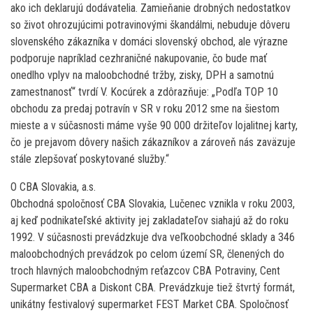
ako ich deklarujú dodávatelia. Zamieňanie drobných nedostatkov
so život ohrozujúcimi potravinovými škandálmi, nebuduje dôveru
slovenského zákazníka v domáci slovenský obchod, ale výrazne
podporuje napríklad cezhraničné nakupovanie, čo bude mať
onedlho vplyv na maloobchodné tržby, zisky, DPH a samotnú
zamestnanosť“ tvrdí V. Kocúrek a zdôrazňuje: „Podľa TOP 10
obchodu za predaj potravín v SR v roku 2012 sme na šiestom
mieste a v súčasnosti máme vyše 90 000 držiteľov lojalitnej karty,
čo je prejavom dôvery našich zákazníkov a zároveň nás zaväzuje
stále zlepšovať poskytované služby.“
O CBA Slovakia, a.s.
Obchodná spoločnosť CBA Slovakia, Lučenec vznikla v roku 2003,
aj keď podnikateľské aktivity jej zakladateľov siahajú až do roku
1992. V súčasnosti prevádzkuje dva veľkoobchodné sklady a 346
maloobchodných prevádzok po celom území SR, členených do
troch hlavných maloobchodným reťazcov CBA Potraviny, Cent
Supermarket CBA a Diskont CBA. Prevádzkuje tiež štvrtý formát,
unikátny festivalový supermarket FEST Market CBA. Spoločnosť