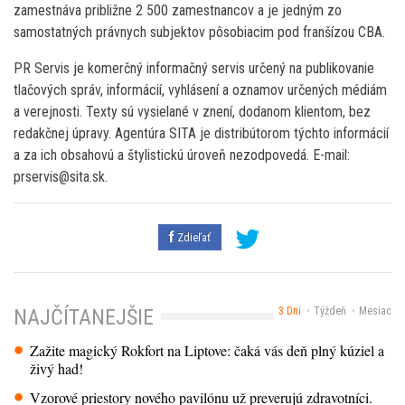
zamestnáva približne 2 500 zamestnancov a je jedným zo
samostatných právnych subjektov pôsobiacim pod franšízou CBA.
PR Servis je komerčný informačný servis určený na publikovanie
tlačových správ, informácií, vyhlásení a oznamov určených médiám
a verejnosti. Texty sú vysielané v znení, dodanom klientom, bez
redakčnej úpravy. Agentúra SITA je distribútorom týchto informácií
a za ich obsahovú a štylistickú úroveň nezodpovedá. E-mail:
prservis@sita.sk.
Zdieľať
3 Dni
Týždeň
Mesiac
NAJČÍTANEJŠIE
Zažite magický Rokfort na Liptove: čaká vás deň plný kúziel a
živý had!
Vzorové priestory nového pavilónu už preverujú zdravotníci.