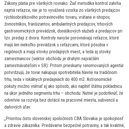
Zákony platia pre všetkých rovnako. Žiaľ metodika kontrol zahŕňa
najmä reťazce, nie je to vyvážená vzorka zo všetkých predajcov
rýchloobrátkového potravinového tovaru, vrátane e-shopov,
živnostníkov, franšizantov, ambulantných predajcov, trhových
gastronomických prevádzok, donáškových služieb a predajcov pri
tzv. predaji z dvora. Kontroly navyše porovnávajú reťazce, ktoré
majú len niekoľko prevádzok s reťazcami, ktoré pôsobia v
regiónoch a majú stovky predajných miest, a teda aj stovky
zamestnancov (sektor obchodu je druhým najväčším
zamestnávateľom v SR). Pritom prieskumy renomovaných agentúr
potvrdzujú, že tovar nakupujú spotrebitelia hlavne na tradičnom
trhu, teda v lokálnych predajniach do 400 m2. Astronomické
pokuty možno vnímať aj ako spôsob, ako naplniť štátnu pokladnicu
na úkor jedného segmentu trhu – obchodu. Nutné je podotknúť, že
odvetvie sa rozvíja bez dotácií na pracovné miesta, subvencií a
daňových úľav.
„Prioritou čisto slovenskej spoločnosti CBA Slovakia je spokojnosť
a zdravie zákazníka. Predávame bezpečné potraviny, a tak kvalitné,