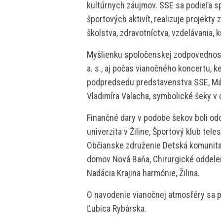
kultúrnych záujmov. SSE sa podieľa sp
športových aktivít, realizuje projekt
školstva, zdravotníctva, vzdelávania, k
Myšlienku spoločenskej zodpovednost
a. s., aj počas vianočného koncertu, k
podpredsedu predstavenstva SSE, Már
Vladimíra Valacha, symbolické šeky v 
Finančné dary v podobe šekov boli od
univerzita v Žiline, Športový klub tel
Občianske združenie Detská komunita
domov Nová Baňa, Chirurgické oddeleni
Nadácia Krajina harmónie, Žilina.
O navodenie vianočnej atmosféry sa p
Ľubica Rybárska.