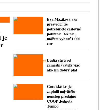
Eva Máziková vás
presvedčí, že
.
potrebujete cestovné
poistenie. Ak nie,
 je
môžete vyhrať 1 000
ir
eur
Ľudia chcú od
zamestnávateľa viac
ako len dobrý plat
Goralské kroje
zaplnili najväčšiu
nonstop predajňu
COOP Jednota
Tempo