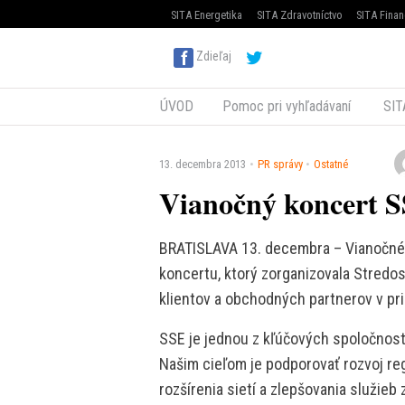
SITA Energetika
SITA Zdravotníctvo
SITA Finan
Zdieľaj
ÚVOD
Pomoc pri vyhľadávaní
SIT
13. decembra 2013
PR správy
Ostatné
Vianočný koncert 
BRATISLAVA 13. decembra – Vianočné p
koncertu, ktorý zorganizovala Stredosl
klientov a obchodných partnerov v pr
SSE je jednou z kľúčových spoločnost
Našim cieľom je podporovať rozvoj reg
rozšírenia sietí a zlepšovania služie