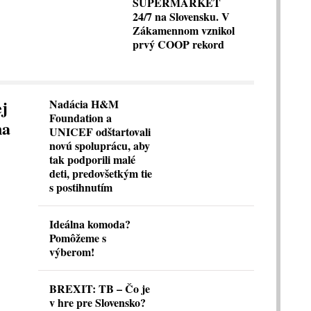
SUPERMARKET
24/7 na Slovensku. V
Zákamennom vznikol
prvý COOP rekord
ej
Nadácia H&M
Foundation a
na
UNICEF odštartovali
novú spoluprácu, aby
tak podporili malé
deti, predovšetkým tie
s postihnutím
Ideálna komoda?
Pomôžeme s
výberom!
BREXIT: TB – Čo je
v hre pre Slovensko?