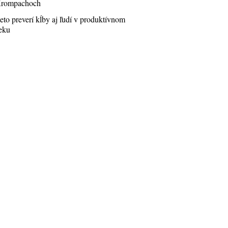
rompachoch
eto preverí kĺby aj ľudí v produktívnom
eku