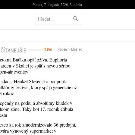
Piatok, 7. augusta 2026, Štefánia
Hľadať:
ČÍTANEJŠIE
3 Dni
Týždeň
Mesiac
eto na Baťáku opäť ožíva. Euphoria
arden v Skalici je späť s novou sériou
pen-air eventov
adácia Henkel Slovensko podporila
olklórny festival, ktorý spája generácie už
3 rokov
egendy na pódiu a absolútny klúdek v
loom zóne. Taký bol 17. ročník Cibuľa
estu
esco za rok zmodernizovalo 36 predajní,
tvára vynovený supermarket v