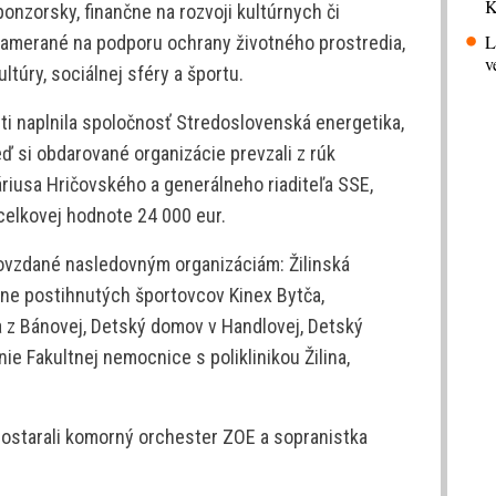
K
onzorsky, finančne na rozvoji kultúrnych či
L
y zamerané na podporu ochrany životného prostredia,
v
ultúry, sociálnej sféry a športu.
i naplnila spoločnosť Stredoslovenská energetika,
eď si obdarované organizácie prevzali z rúk
iusa Hričovského a generálneho riaditeľa SSE,
celkovej hodnote 24 000 eur.
ovzdané nasledovným organizáciám: Žilinská
esne postihnutých športovcov Kinex Bytča,
 z Bánovej, Detský domov v Handlovej, Detský
e Fakultnej nemocnice s poliklinikou Žilina,
ostarali komorný orchester ZOE a sopranistka