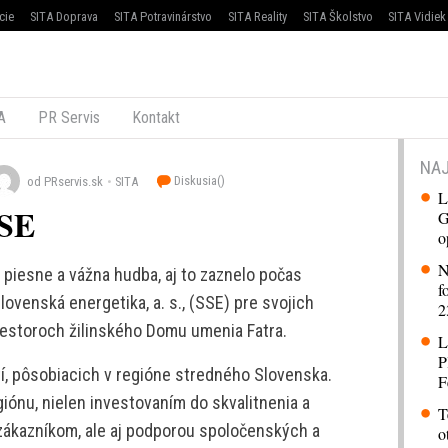
cie
SITA Doprava
SITA Potravinárstvo
SITA Reality
SITA Školstvo
SITA Vidiek
A
PR Servis
Kontakt
NAJ
Diskusia(
)
od PRservis.sk
SITA
L
SSE
G
o
N
iesne a vážna hudba, aj to zaznelo počas
f
ovenská energetika, a. s., (SSE) pre svojich
2
iestoroch žilinského Domu umenia Fatra.
L
P
í, pôsobiacich v regióne stredného Slovenska.
F
iónu, nielen investovaním do skvalitnenia a
T
b zákazníkom, ale aj podporou spoločenských a
o