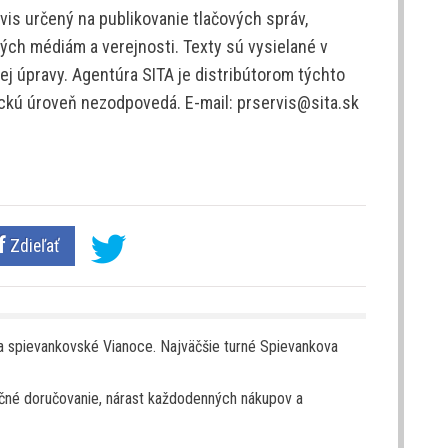
is určený na publikovanie tlačových správ,
ých médiám a verejnosti. Texty sú vysielané v
j úpravy. Agentúra SITA je distribútorom týchto
tickú úroveň nezodpovedá. E-mail: prservis@sita.sk
Zdieľať
a spievankovské Vianoce. Najväčšie turné Spievankova
očné doručovanie, nárast každodenných nákupov a