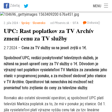
SITA Energetika
SITA Zdravotníctvo
SITA Financie
SITA Doprava
Zdieľaj
MENU
SITA Potravinárstvo
SITA Reality
SITA Školstvo
SITA Vidiek
Diskusia(
)
2. júla 2024
Správy
Slovensko
od PRservis.sk
SITA
UPC: Rast poplatkov za TV Archív
zmení cenu za TV služby
2.7.2024 –
Cena za TV služby sa na jeseň zvýši o 1€.
Spoločnosť UPC, vedúci poskytovateľ televíznych služieb, je
nútená na jeseň upraviť ceny za TV služby o 1€. Dôvodom je
výrazný rast poplatkov vysielateľovi TV Markíza za zaradenie jeho
staníc v programovej ponuke, a za možnosť sledovať jeho stanice
v TV Archíve. Operátorovi tak nenecháva inú možnosť než
premietnuť toto zvýšenie do ceny za televízne služby.
Rovnako ako ostatní slovenskí operátori, aj spoločnosť UPC platí
televízii Markíza poplatok za to, že má v ponuke jej stanice. Od 1.
júla vysielateľovi platí výrazne vyššiu cenu tak za tzv. lineárne