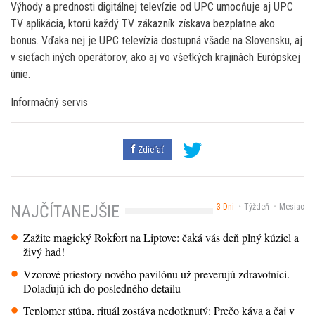
Výhody a prednosti digitálnej televízie od UPC umocňuje aj UPC
TV aplikácia, ktorú každý TV zákazník získava bezplatne ako
bonus. Vďaka nej je UPC televízia dostupná všade na Slovensku, aj
v sieťach iných operátorov, ako aj vo všetkých krajinách Európskej
únie.
Informačný servis
Zdieľať
3 Dni
Týždeň
Mesiac
NAJČÍTANEJŠIE
Zažite magický Rokfort na Liptove: čaká vás deň plný kúziel a
živý had!
Vzorové priestory nového pavilónu už preverujú zdravotníci.
Dolaďujú ich do posledného detailu
Teplomer stúpa, rituál zostáva nedotknutý: Prečo káva a čaj v