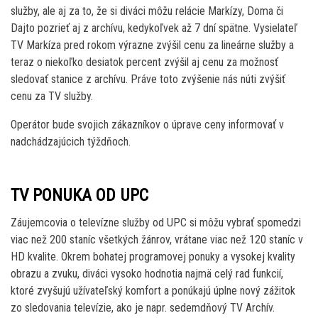
služby, ale aj za to, že si diváci môžu relácie Markízy, Doma či
Dajto pozrieť aj z archívu, kedykoľvek až 7 dní spätne. Vysielateľ
TV Markíza pred rokom výrazne zvýšil cenu za lineárne služby a
teraz o niekoľko desiatok percent zvýšil aj cenu za možnosť
sledovať stanice z archívu. Práve toto zvýšenie nás núti zvýšiť
cenu za TV služby.
Operátor bude svojich zákazníkov o úprave ceny informovať v
nadchádzajúcich týždňoch.
TV PONUKA OD UPC
Záujemcovia o televízne služby od UPC si môžu vybrať spomedzi
viac než 200 staníc všetkých žánrov, vrátane viac než 120 staníc v
HD kvalite. Okrem bohatej programovej ponuky a vysokej kvality
obrazu a zvuku, diváci vysoko hodnotia najmä celý rad funkcií,
ktoré zvyšujú užívateľský komfort a ponúkajú úplne nový zážitok
zo sledovania televízie, ako je napr. sedemdňový TV Archív.