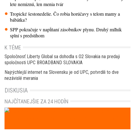
lete nemiznú, len menia tvár
Tropické šestonedelie. Čo robia horúčavy s telom mamy a
bábätka?
SPP pokračuje v napĺňaní zásobníkov plynu. Druhý míľnik
splní s predstihom
K TÉME
Spoločnosť Liberty Global sa dohodla s O2 Slovakia na predaji
spoločnosti UPC BROADBAND SLOVAKIA
Najrýchlejší internet na Slovensku je od UPC, potvrdili to dve
nezávislé merania
DISKUSIA
NAJČÍTANEJŠIE ZA 24 HODÍN