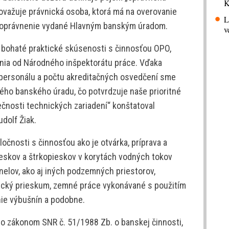
K
považuje právnická osoba, ktorá má na overovanie
L
Z oprávnenie vydané Hlavným banským úradom.
v
 bohaté praktické skúsenosti s činnosťou OPO,
nia od Národného inšpektorátu práce. Vďaka
personálu a počtu akreditačných osvedčení sme
vného banského úradu, čo potvrdzuje naše prioritné
ečnosti technických zariadení“ konštatoval
dolf Žiak.
očnosti s činnosťou ako je otvárka, príprava a
ieskov a štrkopieskov v korytách vodných tokov
tunelov, ako aj iných podzemných priestorov,
gický prieskum, zemné práce vykonávané s použitím
nie výbušnín a podobne.
o zákonom SNR č. 51/1988 Zb. o banskej činnosti,