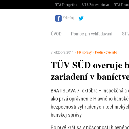
SITA Energetika
SITA Zdravotníctvo
SITA Finan
Zdieľaj
ÚVOD
Pomoc pri vyhľadávaní
SIT
7. októbra 2014
PR správy
Podnikové info
TÜV SÜD overuje b
zariadení v baníctv
BRATISLAVA 7. októbra – Inšpekčná a 
ako prvá oprávnenie Hlavného banské
bezpečnosti vyhradených technických 
banskej správy.
Po prvý krát sa v pôsobnosti hlavné