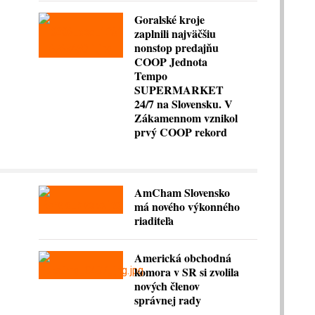
Goralské kroje
zaplnili najväčšiu
nonstop predajňu
COOP Jednota
Tempo
SUPERMARKET
24/7 na Slovensku. V
Zákamennom vznikol
prvý COOP rekord
AmCham Slovensko
má nového výkonného
riaditeľa
Americká obchodná
komora v SR si zvolila
nových členov
správnej rady