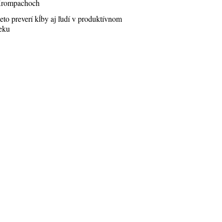
rompachoch
eto preverí kĺby aj ľudí v produktívnom
eku