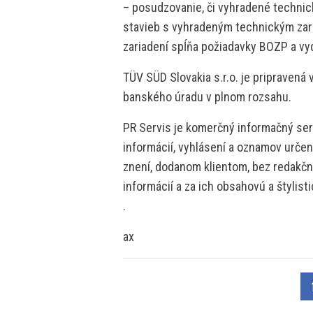
– posudzovanie, či vyhradené technick
stavieb s vyhradeným technickým za
zariadení spĺňa požiadavky BOZP a vy
TÜV SÜD Slovakia s.r.o. je pripraven
banského úradu v plnom rozsahu.
PR Servis je komerčný informačný serv
informácií, vyhlásení a oznamov určen
znení, dodanom klientom, bez redakčne
informácií a za ich obsahovú a štylis
.
ax