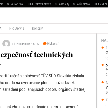
cie
SITA Doprava
SITA Potravinárstvo
SITA Reality
SITA Školstvo
SITA Vidiek
A
PR Servis
Kontakt
NAJ
Diskusia(
)
od PRservis.sk
SITA
L
ezpečnosť technických
G
o
e
N
f
2
certifikačná spoločnosť TÜV SÜD Slovakia získala
L
ho úradu na overovanie plnenia požiadaviek
P
zariadení podliehajúcich dozoru orgánov štátnej
F
T
o
ho banského dozoru definuje pojem „oprávnená