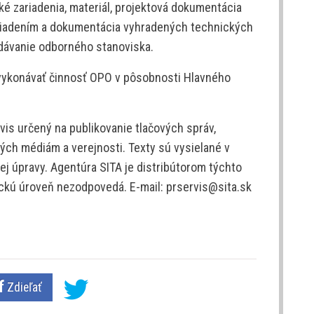
é zariadenia, materiál, projektová dokumentácia
riadením a dokumentácia vyhradených technických
dávanie odborného stanoviska.
á vykonávať činnosť OPO v pôsobnosti Hlavného
is určený na publikovanie tlačových správ,
ých médiám a verejnosti. Texty sú vysielané v
j úpravy. Agentúra SITA je distribútorom týchto
tickú úroveň nezodpovedá. E-mail: prservis@sita.sk
Zdieľať