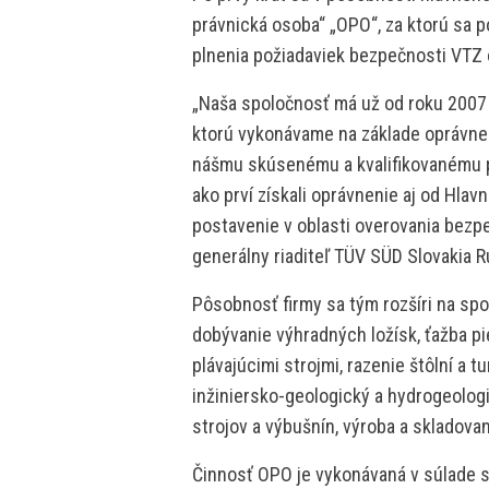
právnická osoba“ „OPO“, za ktorú sa 
plnenia požiadaviek bezpečnosti VT
„Naša spoločnosť má už od roku 2007
ktorú vykonávame na základe oprávne
nášmu skúsenému a kvalifikovanému 
ako prví získali oprávnenie aj od Hla
postavenie v oblasti overovania bezp
generálny riaditeľ TÜV SÜD Slovakia Ru
Pôsobnosť firmy sa tým rozšíri na spol
dobývanie výhradných ložísk, ťažba p
plávajúcimi strojmi, razenie štôlní a 
inžiniersko-geologický a hydrogeolo
strojov a výbušnín, výroba a skladova
Činnosť OPO je vykonávaná v súlade s