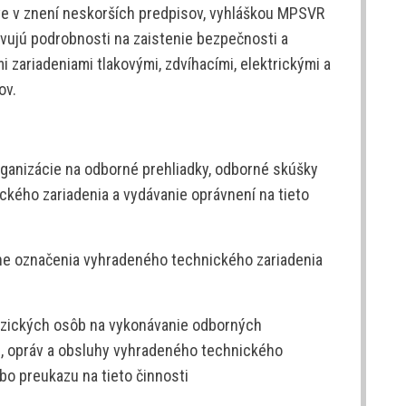
ve v znení neskorších predpisov, vyhláškou MPSVR
ovujú podrobnosti na zaistenie bezpečnosti a
i zariadeniami tlakovými, zdvíhacími, elektrickými a
ov.
rganizácie na odborné prehliadky, odborné skúšky
ckého zariadenia a vydávanie oprávnení na tieto
ne označenia vyhradeného technického zariadenia
fyzických osôb na vykonávanie odborných
í), opráv a obsluhy vyhradeného technického
bo preukazu na tieto činnosti