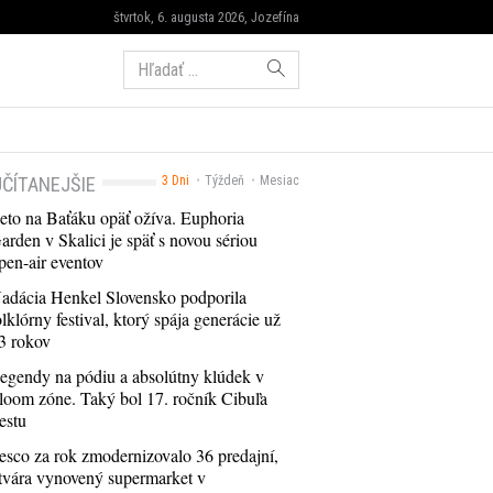
štvrtok, 6. augusta 2026, Jozefína
Hľadať:
ČÍTANEJŠIE
3 Dni
Týždeň
Mesiac
eto na Baťáku opäť ožíva. Euphoria
arden v Skalici je späť s novou sériou
pen-air eventov
adácia Henkel Slovensko podporila
olklórny festival, ktorý spája generácie už
3 rokov
egendy na pódiu a absolútny klúdek v
loom zóne. Taký bol 17. ročník Cibuľa
estu
esco za rok zmodernizovalo 36 predajní,
tvára vynovený supermarket v