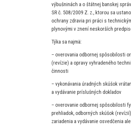
výbušninách a o štátnej banskej sprá
SR č. 508/2009 Z. z., ktorou sa ustan
ochrany zdravia pri práci s technickým
plynovými v znení neskorších predpis
Týka sa najmä:
– overovania odbornej spôsobilosti o
(revízie) a opravy vyhradeného techni
činnosti
– vykonávania úradných skúšok vráta
a vydávanie príslušných dokladov
– overovanie odbornej spôsobilosti 
prehliadok, odborných skúšok (revízi
zariadenia a vydávanie osvedčenia ale