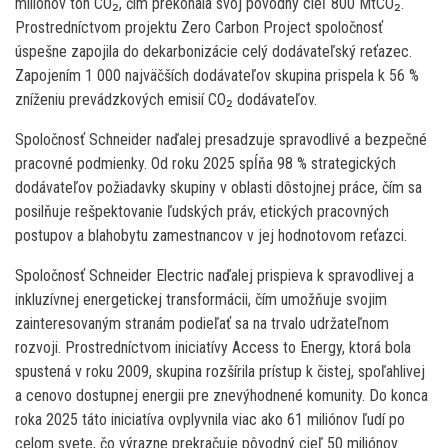
miliónov ton CO₂, čím prekonala svoj pôvodný cieľ 800 MtCO₂.
Prostredníctvom projektu Zero Carbon Project spoločnosť
úspešne zapojila do dekarbonizácie celý dodávateľský reťazec.
Zapojením 1 000 najväčších dodávateľov skupina prispela k 56 %
zníženiu prevádzkových emisií CO₂ dodávateľov.
Spoločnosť Schneider naďalej presadzuje spravodlivé a bezpečné
pracovné podmienky. Od roku 2025 spĺňa 98 % strategických
dodávateľov požiadavky skupiny v oblasti dôstojnej práce, čím sa
posilňuje rešpektovanie ľudských práv, etických pracovných
postupov a blahobytu zamestnancov v jej hodnotovom reťazci.
Spoločnosť Schneider Electric naďalej prispieva k spravodlivej a
inkluzívnej energetickej transformácii, čím umožňuje svojim
zainteresovaným stranám podieľať sa na trvalo udržateľnom
rozvoji. Prostredníctvom iniciatívy Access to Energy, ktorá bola
spustená v roku 2009, skupina rozšírila prístup k čistej, spoľahlivej
a cenovo dostupnej energii pre znevýhodnené komunity. Do konca
roka 2025 táto iniciatíva ovplyvnila viac ako 61 miliónov ľudí po
celom svete, čo výrazne prekračuje pôvodný cieľ 50 miliónov.