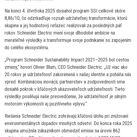
Na konci 4. štvrťroka 2025 dosiahol program SSI celkové skóre
8,86/10, čo odzrkadľuje rozsah udržateľnej transformácie, ktorú
skupina a jej hodnotový reťazec realizovali za posledných päť
rokov. Schneider Electric mení svoje dlhodobé ambície na
merateľné výsledky a transformuje svoje podnikanie so zapojením
do celého ekosystému.
„Program Schneider Sustainability Impact 2021–2025 bol cestou
zmeny,“ hovorí Olivier Blum, CEO Schneider Electric. „Už viac ako
20 rokov je udržateľnosť zakorenená v našej identite a poháňa nás
vpred. Kombináciou inovácií, partnerstiev a zodpovednosti sme
dosiahli pokrok v kľúčových ukazovateľoch udržateľnosti. Tieto
výsledky posilňujú naše presvedčenie, že udržateľnosť je silným
motorom výkonnosti aj pozitívneho vplyvu.“
Riešenia Schneider Electric zohrávajú kľúčovú úlohu pri znižovaní
environmentálnych dopadov mnohých odvetví. Do konca roka 2025
skupina umožnila zákazníkom obmedziť emisie na úrovni 862