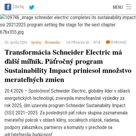
SITA Energetika
SITA Zdravotníctvo
SITA Financie
SITA Doprava
Zdieľaj
MENU
SITA Potravinárstvo
SITA Reality
SITA Školstvo
SITA Vidiek
Diskusia(
)
20. apríla 2026
Správy
Slovensko
od PRservis.sk
SITA
Transformácia Schneider Electric má
ďalší míľnik. Päťročný program
Sustainability Impact priniesol množstvo
merateľných zmien
20.4.2026 – Spoločnosť Schneider Electric, globálny líder v oblasti
energetických technológií, zverejnila mimofinančné výsledky za
rok 2025, čím uzavrela program Schneider Sustainability Impact
(SSI) 2021–2025. Za posledných päť rokov skupina zaznamenala
merateľný pokrok v oblasti klímy, sociálnych otázok, riadenia,
podpory zákazníkov, partnerov a komunity v prechode na
udržateľnejšiu budúcnosť.