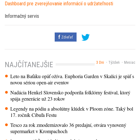
Dashboard pre zverejňovanie informácií o udržateľnosti
Informačný servis
Zdieľať
3 Dni
Týždeň
Mesiac
NAJČÍTANEJŠIE
Leto na Baťáku opäť ožíva. Euphoria Garden v Skalici je späť s
novou sériou open-air eventov
Nadácia Henkel Slovensko podporila folklórny festival, ktorý
spája generácie už 23 rokov
Legendy na pódiu a absolútny klúdek v Ploom zóne. Taký bol
17. ročník Cibuľa Festu
Tesco za rok zmodernizovalo 36 predajní, otvára vynovený
supermarket v Krompachoch