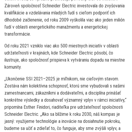
Zároveň spoločnosť Schneider Electric investovala do zvyšovania
kvalifikácie a vzdelávania mladých ľudí s cieľom podporiť ich
dlhodobé začlenenie, od roku 2009 vyškolila viac ako jeden milión
ľudí v oblasti energetického manažmentu a energetickej
transformácie.
Od roku 2021 vzniklo viac ako 500 miestnych iniciatív v oblasti
udržateľnosti v krajinách, kde Schneider Electric pôsobí, čo
ilustruje, ako spoločnosť prispieva k vytváraniu dopadu na miestne
komunity.
„Ukončenie SSI 2021–2025 je míľnikom, nie cieľovým stavom.
Zostáva nám kolektívna schopnosť, ktorú sme vybudovali s našimi
zamestnancami, zákazníkmi a dodávateľmi, a disciplína prinášať
konkrétne výsledky a dosahovať významný vplyv v rámci iniciatívy,“
pripomína Esther Finidori, riaditeľka pre udržateľnosť spoločnosti
Schneider Electric. „Ako sa blížime k roku 2030, náš kompas je
jasný: využijeme technológie a inovácie na dosiahnutie pokroku,
budeme sa učiť a zdieľať to, čo funguje, aby sme zvýšili vplyv, a