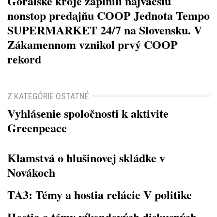
Goralské kroje zaplnili najväčšiu
nonstop predajňu COOP Jednota Tempo
SUPERMARKET 24/7 na Slovensku. V
Zákamennom vznikol prvý COOP
rekord
Z KATEGÓRIE OSTATNÉ
Vyhlásenie spoločnosti k aktivite
Greenpeace
Klamstvá o hlušinovej skládke v
Novákoch
TA3: Témy a hostia relácie V politike
Hostia a témy víkendových diskusných