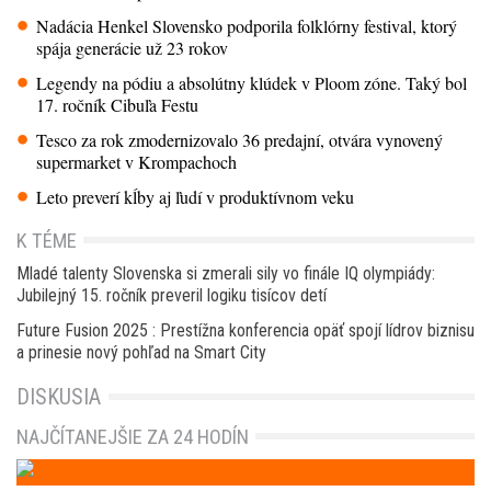
Nadácia Henkel Slovensko podporila folklórny festival, ktorý
spája generácie už 23 rokov
Legendy na pódiu a absolútny klúdek v Ploom zóne. Taký bol
17. ročník Cibuľa Festu
Tesco za rok zmodernizovalo 36 predajní, otvára vynovený
supermarket v Krompachoch
Leto preverí kĺby aj ľudí v produktívnom veku
K TÉME
Mladé talenty Slovenska si zmerali sily vo finále IQ olympiády:
Jubilejný 15. ročník preveril logiku tisícov detí
Future Fusion 2025 : Prestížna konferencia opäť spojí lídrov biznisu
a prinesie nový pohľad na Smart City
DISKUSIA
NAJČÍTANEJŠIE ZA 24 HODÍN