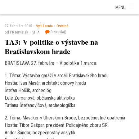
SITA Energetika
SITA Zdravotníctvo
SITA Financie
SITA Doprava
MENU
SITA Potravinárstvo
SITA Reality
SITA Školstvo
SITA Vidiek
27. februára 2015
Vyhlásenia
Ostatné
Diskusia(
)
od PRservis.sk
SITA
TA3: V politike o výstavbe na
Bratislavskom hrade
BRATISLAVA 27. februára – V polotike 1.marca:
1. Téma: Výstavba garáží v areáli Bratislavského hradu
Hostia: Ivan Masár, architekt obnovy hradu
Štefan Holčík, archeológ
Lele Zemanová, občianska aktivistka
Tatiana Štefanovičová, archeologička
2. Téma: Masaker v Uherskom Brode, bezpečnostné opatrenia
Hostia: Tibor Gašpar, prezident Policajného zboru SR
Andor Šándor, bezpečnostný analytik