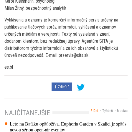
Karol Kleinmann, psychológ
Milan Žitný, bezpečnostný analytik
Vyhlásenia a oznamy je komerčný informačný servis určený na
publikovanie tlačových správ, informácií, vyhlásení a oznamov
určených médiám a verejnosti. Texty sú vysielané v znení,
dodanom klientom, bez redakčnej úpravy. Agentúra SITA je
distribútorom týchto informácií a za ich obsahovú a štylistickú
úroveň nezodpovedá. E-mail: prservis@sita.sk .
es;bl
Zdieľať
3 Dni
Týždeň
Mesiac
NAJČÍTANEJŠIE
Leto na Baťáku opäť ožíva. Euphoria Garden v Skalici je späť s
novou sériou open-air eventov