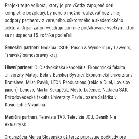
Projekt tejto veľkosti, ktorý je pre všetky zapojené deti
kompletne bezplatný, by nebolo možné realizovať bez silnej
podpory partnerov z verejného, súkromného a akademického
sektora. Organizátori vyjadrujú úprimné poďakovanie všetkým, ktorí
sa na úspechu 15. ročníka podieľali.
Generálni partneri:
Nadácia ČSOB, Pusch & Wynne Injury Lawyers,
Trnavský samosprávny kraj.
Hlavní partneri:
CLC advokátska kancelária, Ekonomická fakulta
Univerzity Mateja Bela v Banskej Bystrici, Ekonomická univerzita v
Bratislave, Milan Pavlík, LEON Productions (relácie Duel, Lov slov
juniori), Lenovo, Martin Sukupčák, Mesto Lučenec, Nadácia SAK,
Prírodovedecká fakulta Univerzity Pavla Jozefa Šafárika v
Košiciach a Vivantina.
Mediálni partneri:
Televízia TA3, Televízia JOJ, Denník N a
Aktuality.sk.
Organizácia Mensa Slovensko už teraz pripravuje podklady pre