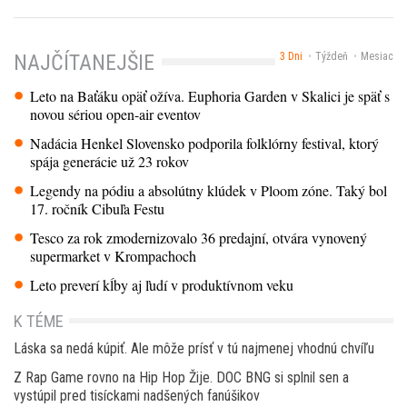
3 Dni
Týždeň
Mesiac
NAJČÍTANEJŠIE
Leto na Baťáku opäť ožíva. Euphoria Garden v Skalici je späť s
novou sériou open-air eventov
Nadácia Henkel Slovensko podporila folklórny festival, ktorý
spája generácie už 23 rokov
Legendy na pódiu a absolútny klúdek v Ploom zóne. Taký bol
17. ročník Cibuľa Festu
Tesco za rok zmodernizovalo 36 predajní, otvára vynovený
supermarket v Krompachoch
Leto preverí kĺby aj ľudí v produktívnom veku
K TÉME
Láska sa nedá kúpiť. Ale môže prísť v tú najmenej vhodnú chvíľu
Z Rap Game rovno na Hip Hop Žije. DOC BNG si splnil sen a
vystúpil pred tisíckami nadšených fanúšikov