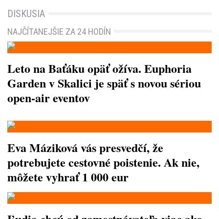
DISKUSIA
NAJČÍTANEJŠIE ZA 24 HODÍN
Leto na Baťáku opäť ožíva. Euphoria
Garden v Skalici je späť s novou sériou
open-air eventov
Eva Máziková vás presvedčí, že
potrebujete cestovné poistenie. Ak nie,
môžete vyhrať 1 000 eur
Ľudia chcú od zamestnávateľa viac ako