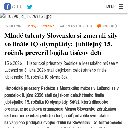
SITA Energetika
SITA Zdravotníctvo
SITA Financie
SITA Doprava
Zdieľaj
MENU
SITA Potravinárstvo
SITA Reality
SITA Školstvo
SITA Vidiek
Diskusia(
)
15. júna 2026
Správy
Slovensko
od PRservis.sk
SITA
Mladé talenty Slovenska si zmerali sily
vo finále IQ olympiády: Jubilejný 15.
ročník preveril logiku tisícov detí
15.6.2026 – Historické priestory Radnice a Mestského múzea v
Lučenci sa 8. júna 2026 stali dejiskom celoštátneho finále
jubilejného 15. ročníka IQ olympiády.
Historické priestory Radnice a Mestského múzea v Lučenci sa v
pondelok 8. júna 2026 stali dejiskom celoštátneho finále
jubilejného 15. ročníka IQ olympiády. Súťaž, ktorú dlhodobo
organizuje nezisková organizácia Mensa Slovensko združujúca
nadpriemerne inteligentných ľudí, opäť potvrdila svoj status
najväčšieho podujatia svojho druhu na Slovensku. Do tohtoročného