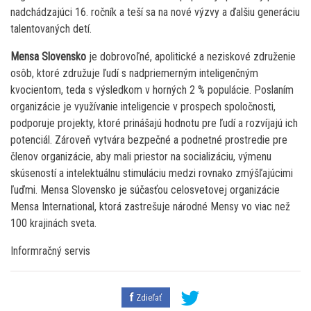
nadchádzajúci 16. ročník a teší sa na nové výzvy a ďalšiu generáciu
talentovaných detí.
Mensa Slovensko
je dobrovoľné, apolitické a neziskové združenie
osôb, ktoré združuje ľudí s nadpriemerným inteligenčným
kvocientom, teda s výsledkom v horných 2 % populácie. Poslaním
organizácie je využívanie inteligencie v prospech spoločnosti,
podporuje projekty, ktoré prinášajú hodnotu pre ľudí a rozvíjajú ich
potenciál. Zároveň vytvára bezpečné a podnetné prostredie pre
členov organizácie, aby mali priestor na socializáciu, výmenu
skúseností a intelektuálnu stimuláciu medzi rovnako zmýšľajúcimi
ľuďmi. Mensa Slovensko je súčasťou celosvetovej organizácie
Mensa International, ktorá zastrešuje národné Mensy vo viac než
100 krajinách sveta.
Informračný servis
Zdieľať