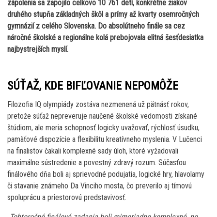
zápolenia sa zapojilo celkovo 10 761 detí, konkrétne žiakov
druhého stupňa základných škôl a prímy až kvarty osemročných
gymnázií z celého Slovenska. Do absolútneho finále sa cez
náročné školské a regionálne kolá prebojovala elitná šesťdesiatka
najbystrejších myslí.
SÚŤAŽ, KDE BIFĽOVANIE NEPOMÔŽE
Filozofia IQ olympiády zostáva nezmenená už pätnásť rokov,
pretože súťaž nepreveruje naučené školské vedomosti získané
štúdiom, ale meria schopnosť logicky uvažovať, rýchlosť úsudku,
pamäťové dispozície a flexibilitu kreatívneho myslenia. V Lučenci
na finalistov čakali komplexné sady úloh, ktoré vyžadovali
maximálne sústredenie a povestný zdravý rozum. Súčasťou
finálového dňa boli aj sprievodné podujatia, logické hry, hlavolamy
či stavanie známeho Da Vinciho mosta, čo preverilo aj tímovú
spoluprácu a priestorovú predstavivosť.
„Tohtoročné finálové zadania boli mimoriadne komplexné, no