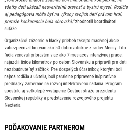
všetky deti ukázali neuveriteľnú dravosť a bystrú myseľ. Rodičia
aj pedagógovia môžu byť na výkony svojich detí právom hrdí,
pretože konkurencia bola obrovská,“
zhodnotili koordinátori
súťaže.
Organizačné zázemie a hladký priebeh takejto masívnej akcie
zabezpečoval tím viac ako 50 dobrovoľníkov z radov Mensy. Títo
ľudia venovali prípravám viac ako 7 mesiacov intenzívnej práce,
najazdili tisíce kilometrov po celom Slovensku a pripravili pre deti
nezabudnuteľný zážitok. Pre dospelých účastníkov, ktorými boli
najmä rodičia a učitelia, boli paralelne pripravené inšpiratívne
prednášky zamerané na rozvoj intelektového nadania. Program
spestrilo aj veľkolepé vystúpenie Čestnej stráže prezidenta
Slovenskej republiky a predstavenie rozvojového projektu
Nexteria.
POĎAKOVANIE PARTNEROM