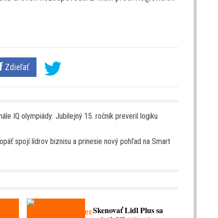
Zdieľať
nále IQ olympiády: Jubilejný 15. ročník preveril logiku
opäť spojí lídrov biznisu a prinesie nový pohľad na Smart
Skenovať Lidl Plus sa