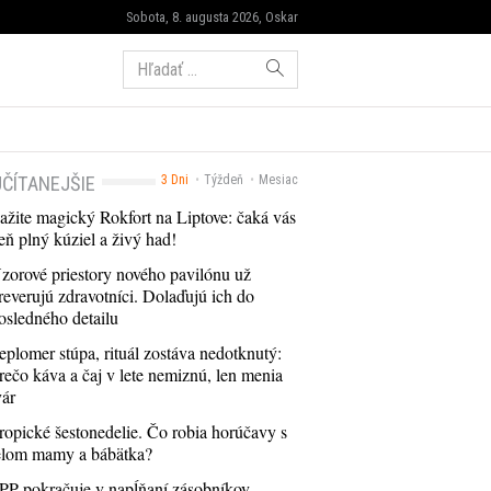
Sobota, 8. augusta 2026, Oskar
Hľadať:
ČÍTANEJŠIE
3 Dni
Týždeň
Mesiac
ažite magický Rokfort na Liptove: čaká vás
eň plný kúziel a živý had!
zorové priestory nového pavilónu už
reverujú zdravotníci. Dolaďujú ich do
osledného detailu
eplomer stúpa, rituál zostáva nedotknutý:
rečo káva a čaj v lete nemiznú, len menia
vár
ropické šestonedelie. Čo robia horúčavy s
elom mamy a bábätka?
PP pokračuje v napĺňaní zásobníkov