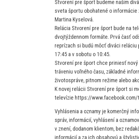
Stvorení pre šport budeme našim divá
sveta športu obohatené o informácie z
Martina Kyselová.
Relácia Stvorení pre šport bude na te
dvojtýždennom formáte. Prvá časť odš
reprízach si budú môcť diváci reláciu 
17:45 a v sobotu o 10:45.
Stvorení pre šport chce priniesť nový
tráveniu voľného času, základné infor
životospráve, pitnom režime alebo ako 
K novej relácii Stvorení pre šport si
televízie https://www.facebook.com/t
Vyhlásenia a oznamy je komerčný info
správ, informácií, vyhlásení a oznamo
v znení, dodanom klientom, bez redakč
informácií a za ich obsahovú a štylis