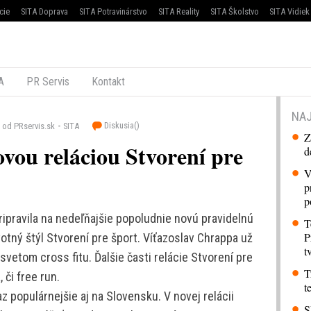
cie
SITA Doprava
SITA Potravinárstvo
SITA Reality
SITA Školstvo
SITA Vidiek
A
PR Servis
Kontakt
NAJ
Diskusia(
)
od PRservis.sk
SITA
Z
vou reláciou Stvorení pre
d
V
p
p
ripravila na nedeľňajšie popoludnie novú pravidelnú
T
P
otný štýl Stvorení pre šport. Víťazoslav Chrappa už
t
 svetom cross fitu. Ďalšie časti relácie Stvorení pre
T
 či free run.
t
z populárnejšie aj na Slovensku. V novej relácii
S