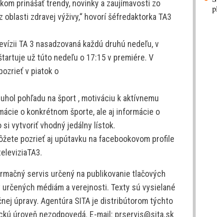
kom prinášať trendy, novinky a zaujímavosti zo
p
 oblasti zdravej výživy,“ hovorí šéfredaktorka TA3
levízii TA 3 nasadzovaná každú druhú nedeľu, v
tartuje už túto nedeľu o 17:15 v premiére. V
pozrieť v piatok o
 uhol pohľadu na šport , motiváciu k aktívnemu
mácie o konkrétnom športe, ale aj informácie o
si vytvoriť vhodný jedálny lístok.
 môžete pozrieť aj upútavku na facebookovom profile
eleviziaTA3.
rmačný servis určený na publikovanie tlačových
v určených médiám a verejnosti. Texty sú vysielané
nej úpravy. Agentúra SITA je distribútorom týchto
tickú úroveň nezodpovedá. E-mail: prservis@sita.sk