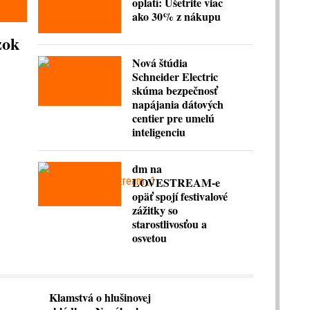
oplatí: Ušetrite viac
ako 30% z nákupu
zok
Nová štúdia
Schneider Electric
skúma bezpečnosť
napájania dátových
centier pre umelú
inteligenciu
dm na
LOVESTREAM-e
opäť spojí festivalové
zážitky so
starostlivosťou a
osvetou
Klamstvá o hlušinovej