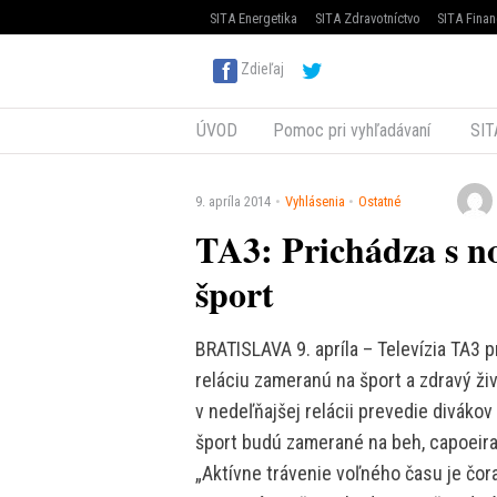
SITA Energetika
SITA Zdravotníctvo
SITA Finan
Zdieľaj
ÚVOD
Pomoc pri vyhľadávaní
SIT
9. apríla 2014
Vyhlásenia
Ostatné
TA3: Prichádza s no
šport
BRATISLAVA 9. apríla – Televízia TA3 p
reláciu zameranú na šport a zdravý živ
v nedeľňajšej relácii prevedie divákov
šport budú zamerané na beh, capoeira,
„Aktívne trávenie voľného času je čora