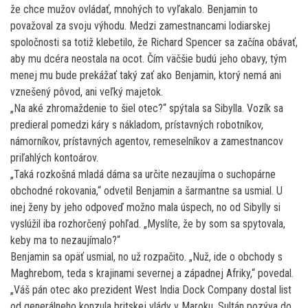
že chce mužov ovládať, mnohých to vyľakalo. Benjamin to
považoval za svoju výhodu. Medzi zamestnancami lodiarskej
spoločnosti sa totiž klebetilo, že Richard Spencer sa začína obávať,
aby mu dcéra neostala na ocot. Čím väčšie budú jeho obavy, tým
menej mu bude prekážať taký zať ako Benjamin, ktorý nemá ani
vznešený pôvod, ani veľký majetok.
„Na aké zhromaždenie to šiel otec?“ spýtala sa Sibylla. Vozík sa
predieral pomedzi káry s nákladom, prístavných robotníkov,
námorníkov, prístavných agentov, remeselníkov a zamestnancov
priľahlých kontoárov.
„Taká rozkošná mladá dáma sa určite nezaujíma o suchopárne
obchodné rokovania,“ odvetil Benjamin a šarmantne sa usmial. U
inej ženy by jeho odpoveď možno mala úspech, no od Sibylly si
vyslúžil iba rozhorčený pohľad. „Myslíte, že by som sa spytovala,
keby ma to nezaujímalo?“
Benjamin sa opäť usmial, no už rozpačito. „Nuž, ide o obchody s
Maghrebom, teda s krajinami severnej a západnej Afriky,“ povedal.
„Váš pán otec ako prezident West India Dock Company dostal list
od generálneho konzula britskej vlády v Maroku. Sultán pozýva do