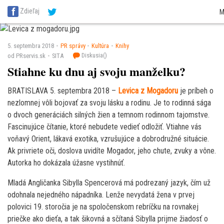
SITA Energetika
SITA Zdravotníctvo
SITA Financie
SITA Doprava
SITA Pot
Zdieľaj
M
SITA Reality
SITA Školstvo
SITA Vidiek
5. septembra 2018
PR správy
Kultúra
Knihy
Diskusia(
)
od PRservis.sk
SITA
Stiahne ku dnu aj svoju manželku?
BRATISLAVA 5. septembra 2018 –
Levica z Mogadoru
je príbeh o
nezlomnej vôli bojovať za svoju lásku a rodinu. Je to rodinná sága
o dvoch generáciách silných žien a temnom rodinnom tajomstve.
Fascinujúce čítanie, ktoré nebudete vedieť odložiť. Vtiahne vás
voňavý Orient, lákavá exotika, vzrušujúce a dobrodružné situácie.
Ak privriete oči, doslova uvidíte Mogador, jeho chute, zvuky a vône.
Autorka ho dokázala úžasne vystihnúť.
Mladá Angličanka Sibylla Spencerová má podrezaný jazyk, čím už
odohnala nejedného nápadníka. Lenže nevydatá žena v prvej
polovici 19. storočia je na spoločenskom rebríčku na rovnakej
priečke ako dieťa, a tak šikovná a sčítaná Sibylla prijme žiadosť o