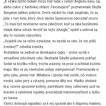
„A vďaka týmto lodiam môžu mať ľudia v celom Anglicku kávu, čaj
alebo cukor z Karibskej oblasti. Fascinujúce!“ poznamenala Sibylla.
Benjamin náhlivo prikývol. Oveľa väčšmi ho však zaujímalo, čo sa
píše v tom liste, ktorý chce slečna Spencerová odovzdať otcovi.
„To musí byť nesmierne súrna záležitosť, keď sa taká bezúhonná
mladá dáma odváži vkročiť do tejto džungle,“ opáčil a usiloval sa,
aby to vyznelo starostlivo.
„Vyjadrili ste sa veľmi vznešene, no nezdá sa vám, že ste príliš
zvedavý?“ odsekla ironicky.
Rozladene sa zadíval na škriekajúce čajky – práve sa bili o
smradľavú zdochnutú rybu. Nezbadal Sibyllin pobavený pohľad.
Sedel na kozlíku mĺkvy, trocha urazený, na prsia si pritískal koženú
mapu. Ako sa jej všemožne usiluje zaimponovať! Premeriavala si
jeho úzku, jemnú tvár. Mihalnice i obočie mal svetlé, oči vodovo
modré, úzke pery a výrazný, pomerne dlhý nos. Hladko oholené
líca, vzorne upravené kotlety, zastrihnuté vlasy, rafinovaný uzol na
kravate a vyleštené topánky prezrádzali márnomyseľnosť a túžbu
po luxuse.
Všetci doterajší nápadníci sa k nej správali ako k hlúpemu malému