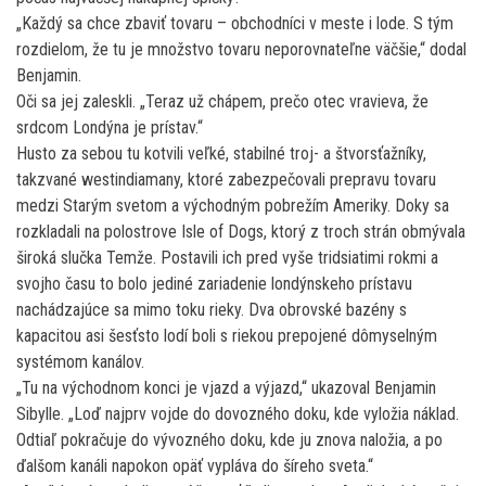
„Každý sa chce zbaviť tovaru – obchodníci v meste i lode. S tým
rozdielom, že tu je množstvo tovaru neporovnateľne väčšie,“ dodal
Benjamin.
Oči sa jej zaleskli. „Teraz už chápem, prečo otec vravieva, že
srdcom Londýna je prístav.“
Husto za sebou tu kotvili veľké, stabilné troj- a štvorsťažníky,
takzvané westindiamany, ktoré zabezpečovali prepravu tovaru
medzi Starým svetom a východným pobrežím Ameriky. Doky sa
rozkladali na polostrove Isle of Dogs, ktorý z troch strán obmývala
široká slučka Temže. Postavili ich pred vyše tridsiatimi rokmi a
svojho času to bolo jediné zariadenie londýnskeho prístavu
nachádzajúce sa mimo toku rieky. Dva obrovské bazény s
kapacitou asi šesťsto lodí boli s riekou prepojené dômyselným
systémom kanálov.
„Tu na východnom konci je vjazd a výjazd,“ ukazoval Benjamin
Sibylle. „Loď najprv vojde do dovozného doku, kde vyložia náklad.
Odtiaľ pokračuje do vývozného doku, kde ju znova naložia, a po
ďalšom kanáli napokon opäť vypláva do šíreho sveta.“