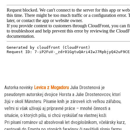
Autorka novinky
Levica z Mogadoru
Julia Drostenová je
pseudonym autorskej dvojice Horsta a Julie Drostenovcov, ktorí
žijú v okolí Münsteru. Písanie kníh je zároveň ich veľkou záľubou,
veľmi si však užívajú aj prípravné práce – mnohé činnosti a
situácie, o ktorých píšu, si chcú vyskúšať na vlastnej koži.
Pri písaní románov už absolvovali let dvojplošníkom, včelársky kurz,
cestovali do Egypta po stopách faraónov či navštívili sloniu farmu