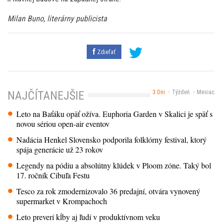
Milan Buno, literárny publicista
Zdieľať
3 Dni
Týždeň
Mesiac
NAJČÍTANEJŠIE
Leto na Baťáku opäť ožíva. Euphoria Garden v Skalici je späť s
novou sériou open-air eventov
Nadácia Henkel Slovensko podporila folklórny festival, ktorý
spája generácie už 23 rokov
Legendy na pódiu a absolútny klúdek v Ploom zóne. Taký bol
17. ročník Cibuľa Festu
Tesco za rok zmodernizovalo 36 predajní, otvára vynovený
supermarket v Krompachoch
Leto preverí kĺby aj ľudí v produktívnom veku