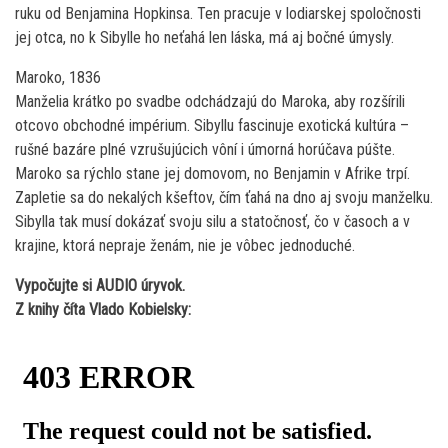
ruku od Benjamina Hopkinsa. Ten pracuje v lodiarskej spoločnosti
jej otca, no k Sibylle ho neťahá len láska, má aj bočné úmysly.
Maroko, 1836
Manželia krátko po svadbe odchádzajú do Maroka, aby rozšírili
otcovo obchodné impérium. Sibyllu fascinuje exotická kultúra –
rušné bazáre plné vzrušujúcich vôní i úmorná horúčava púšte.
Maroko sa rýchlo stane jej domovom, no Benjamin v Afrike trpí.
Zapletie sa do nekalých kšeftov, čím ťahá na dno aj svoju manželku.
Sibylla tak musí dokázať svoju silu a statočnosť, čo v časoch a v
krajine, ktorá nepraje ženám, nie je vôbec jednoduché.
Vypočujte si AUDIO úryvok.
Z knihy číta Vlado Kobielsky: