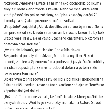
rozsudok vynesiete? Dívate sa na mňa ako obchodník, čo skúma
sudy s rumom alebo vrecia s kávou? Alebo vo mne vidíte ženu,
ktorá pôsobí ako pekne zabalený, no úplne zbytočný darček?“
Ironicky sa spýtala a pozorne sa naňho zadívala.
„Prepáčte!“ zajachtal. „Ale ak dovolíte, ani vo sne by mi nezišlo na
um prirovnávať vás k sudu s rumom ani k vrecu s kávou. To by bola
urážka vašej krásy, ale aj vášho vzácneho charakteru, o ktorom sa
opätovne presviedčam.“
„Vy ste ale lichotník, pán Hopkins!“ pokrútila hlavou.
Benjaminovi pomaly dochádzalo, čo mali na mysli muži, keď
hovorili, že slečna Spencerová má podrezaný jazyk. Ďalšie lichôtky
si radšej odpustí. „Teraz musíte odbočiť doľava a potom stále
rovno popri tom múre.“
Sibylla vyšla z príjazdovej cesty od sídla lodiarskej spoločnosti na
úzku cestičku vedúcu rovnobežne s kanálom spájajúcim Temžu so
západoindickými dokmi.
„Božemôj!“ ohromene zvolala, keď míňali halu, z ktorej sa šíril hluk
parných strojov. „Veď tu je skoro taký ruch ako na Oxford Street
počas najväčšej nákupnej špičky!“