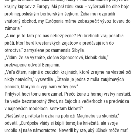
krajiny kupcov z Európy. Má prázdnu kasu – vyčerpali ho dlhé boje
proti neposlušným berberským šejkom. Židia mu rozprúdili
vnútorný obchod, my Európania máme zabezpečiť vývoz tovaru do
zámoria.“
„A nie je to tam pre nás nebezpečné? Pri brehoch vraj pôsobia
piráti, ktorí berú kresťanských zajatcov a predávajú ich do
otroctva,“ zamyslene poznamenala Sibylla.
„Vidím, že sa vyznáte, slečna Spencerová, klobúk dolu,“
prekvapene odvetil Benjamin.
„Veľa čítam, najmä o cudzích krajinách, ktoré zrejme na vlastné oči
nikdy neuvidím,“ vysvetlila. „Čítanie je jedna z mála zaujímavých
činností, ktorými si vypĺňam voľný čas.“
Prikývol, hoci tomu nerozumel. Prečo žene z hornej vrstvy nestačí,
že vedie bezstarostný život, na čajoch a večierkoch sa predvádza
v najnovších modeloch, sem-tam klebetí?
„Našťastie pirátska hrozba na pobreží Maghrebu sa skončila,“
odvetil. „Európske vlády si kúpili tamojšie kniežatá, ale svoje
urobilo aj naše námorníctvo. Neverili by ste, aký účinok môže mať