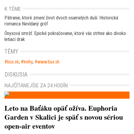
K TÉME
Pátranie, ktoré zmení život dvoch osamelých duší. Historická
romanca Nevídaný gróf
Ónyxová smršť. Epické pokračovanie, ktoré vás strhne ako divoko
letiaci drak
TÉMY
bux.sk
,
knihy
,
www.bux.sk
DISKUSIA
NAJČÍTANEJŠIE ZA 24 HODÍN
Leto na Baťáku opäť ožíva. Euphoria
Garden v Skalici je späť s novou sériou
open-air eventov