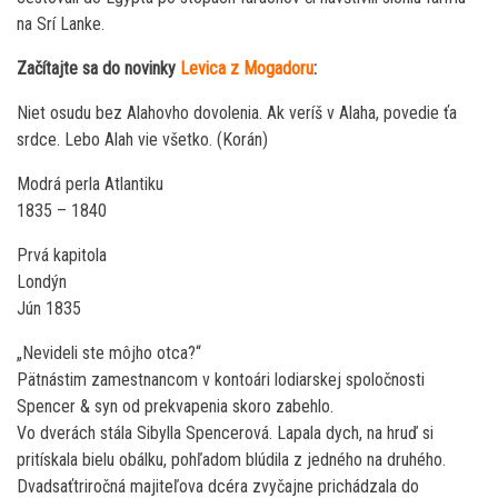
na Srí Lanke.
Začítajte sa do novinky
Levica z Mogadoru
:
Niet osudu bez Alahovho dovolenia. Ak veríš v Alaha, povedie ťa
srdce. Lebo Alah vie všetko. (Korán)
Modrá perla Atlantiku
1835 – 1840
Prvá kapitola
Londýn
Jún 1835
„Nevideli ste môjho otca?“
Pätnástim zamestnancom v kontoári lodiarskej spoločnosti
Spencer & syn od prekvapenia skoro zabehlo.
Vo dverách stála Sibylla Spencerová. Lapala dych, na hruď si
pritískala bielu obálku, pohľadom blúdila z jedného na druhého.
Dvadsaťtriročná majiteľova dcéra zvyčajne prichádzala do