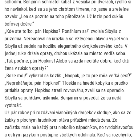
schodmi. Benjamin schmatol kabát z vešiaka pri dverách, rýchlo si
ho navliekol, keď sa za jeho chrbtom tlmene, no jasne a zreteľne
ozvalo: „Len sa pozrite na toho pätolizača. Už lezie pod sukňu
šéfovej dcére.“
„Kde ste toľko, pán Hopkins? Ponáhľam sa!“ zvolala Sibylla z
prízemia. Nereagoval na urážku a so vztýčenou hlavou vyšiel von.
Sibylla už sedela na kozlíku elegantného dvojkolesového koča. V
jednej ruke držala opraty, druhou ukázala na miesto vedľa seba.
„Tak poďme, pán Hopkins! Alebo sa azda necítite dobre, keď drží
žena v rukách opraty?“
„Bože môj!“ vyliezol na kozlík. „Naopak, je to pre mňa veľká česť!“
„Nepreháňajte, pán Hopkins!“ Tľoskla na hnedú kobylku a prudko
pritiahla opraty. Hopkins stratil rovnováhu, zvalil sa na operadlo.
Sibylla sa pohŕdavo uškrnula. Benjamin si povedal, že sa nedá
vystrašiť.
Už pár rokov pri rozdávaní vianočných darčekov sleduje, ako sa zo
žabky s plochým hrudníkom stáva príťažlivá mladá žena. Zo
začiatku mala na každý prst niekoľko nápadníkov, no tvrdohlavosťou
a ostrým jazykom postupne všetkých odohnala. Keď sa rozchýrilo,