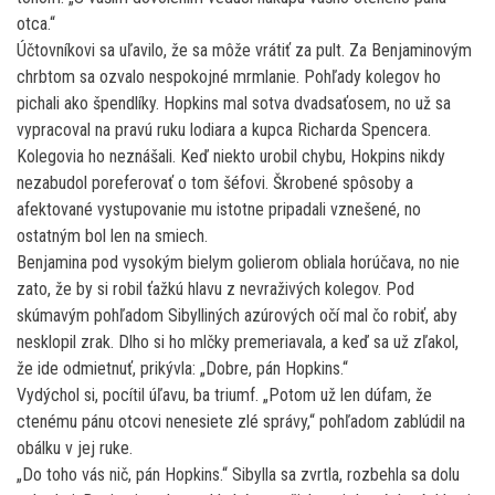
otca.“
Účtovníkovi sa uľavilo, že sa môže vrátiť za pult. Za Benjaminovým
chrbtom sa ozvalo nespokojné mrmlanie. Pohľady kolegov ho
pichali ako špendlíky. Hopkins mal sotva dvadsaťosem, no už sa
vypracoval na pravú ruku lodiara a kupca Richarda Spencera.
Kolegovia ho neznášali. Keď niekto urobil chybu, Hokpins nikdy
nezabudol poreferovať o tom šéfovi. Škrobené spôsoby a
afektované vystupovanie mu istotne pripadali vznešené, no
ostatným bol len na smiech.
Benjamina pod vysokým bielym golierom obliala horúčava, no nie
zato, že by si robil ťažkú hlavu z nevraživých kolegov. Pod
skúmavým pohľadom Sibylliných azúrových očí mal čo robiť, aby
nesklopil zrak. Dlho si ho mlčky premeriavala, a keď sa už zľakol,
že ide odmietnuť, prikývla: „Dobre, pán Hopkins.“
Vydýchol si, pocítil úľavu, ba triumf. „Potom už len dúfam, že
ctenému pánu otcovi nenesiete zlé správy,“ pohľadom zablúdil na
obálku v jej ruke.
„Do toho vás nič, pán Hopkins.“ Sibylla sa zvrtla, rozbehla sa dolu