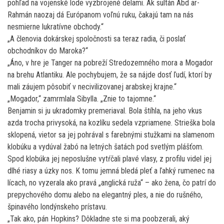
pohľad na vojenské lode vyzbrojené delami. Ak sultán Abd ar-
Rahmán naozaj dá Európanom voľnú ruku, čakajú tam na nás
nesmierne lukratívne obchody.“
„A členovia dokárskej spoločnosti sa teraz radia, či poslať
obchodníkov do Maroka?“
„Áno, v hre je Tanger na pobreží Stredozemného mora a Mogador
na brehu Atlantiku. Ale pochybujem, že sa nájde dosť ľudí, ktorí by
mali záujem pôsobiť v necivilizovanej arabskej krajne.“
„Mogador,“ zamrmlala Sibylla. „Znie to tajomne.“
Benjamin si ju ukradomky premeriaval. Bola štíhla, na jeho vkus
azda trocha privysoká, na kozlíku sedela vzpriamene. Strieška bola
sklopená, vietor sa jej pohrával s farebnými stužkami na slamenom
klobúku a vydúval žabó na letných šatách pod svetlým plášťom.
Spod klobúka jej neposlušne vytŕčali plavé vlasy, z profilu videl jej
dlhé riasy a úzky nos. K tomu jemná bledá pleť a ľahký rumenec na
lícach, no vyzerala ako pravá „anglická ruža“ – ako žena, čo patrí do
prepychového domu alebo na elegantný ples, a nie do rušného,
špinavého londýnskeho prístavu.
„Tak ako, pán Hopkins? Dôkladne ste si ma poobzerali, aký