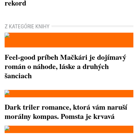
rekord
Z KATEGÓRIE KNIHY
Feel-good príbeh Mačkári je dojímavý
román o náhode, láske a druhých
šanciach
Dark triler romance, ktorá vám naruší
morálny kompas. Pomsta je krvavá