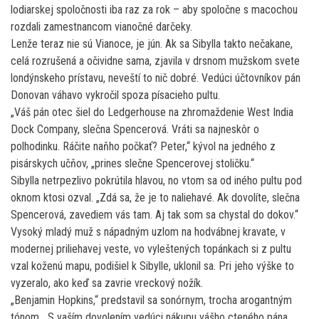
lodiarskej spoločnosti iba raz za rok – aby spoločne s macochou
rozdali zamestnancom vianočné darčeky.
Lenže teraz nie sú Vianoce, je jún. Ak sa Sibylla takto nečakane,
celá rozrušená a očividne sama, zjavila v drsnom mužskom svete
londýnskeho prístavu, neveští to nič dobré. Vedúci účtovníkov pán
Donovan váhavo vykročil spoza písacieho pultu.
„Váš pán otec šiel do Ledgerhouse na zhromaždenie West India
Dock Company, slečna Spencerová. Vráti sa najneskôr o
polhodinku. Ráčite naňho počkať? Peter,“ kývol na jedného z
pisárskych učňov, „prines slečne Spencerovej stoličku.“
Sibylla netrpezlivo pokrútila hlavou, no vtom sa od iného pultu pod
oknom ktosi ozval. „Zdá sa, že je to naliehavé. Ak dovolíte, slečna
Spencerová, zavediem vás tam. Aj tak som sa chystal do dokov.“
Vysoký mladý muž s nápadným uzlom na hodvábnej kravate, v
modernej priliehavej veste, vo vyleštených topánkach si z pultu
vzal koženú mapu, podišiel k Sibylle, uklonil sa. Pri jeho výške to
vyzeralo, ako keď sa zavrie vreckový nožík.
„Benjamin Hopkins,“ predstavil sa sonórnym, trocha arogantným
tónom. „S vaším dovolením vedúci nákupu vášho cteného pána