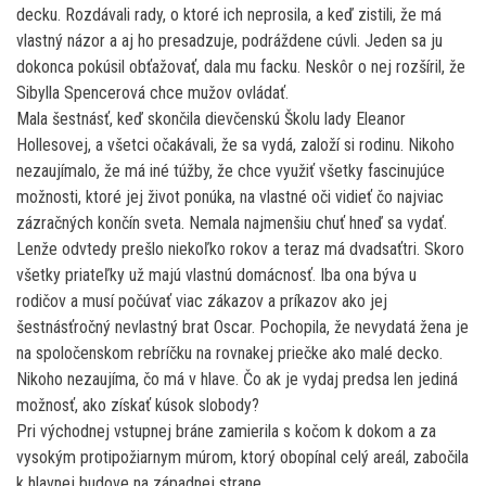
decku. Rozdávali rady, o ktoré ich neprosila, a keď zistili, že má
vlastný názor a aj ho presadzuje, podráždene cúvli. Jeden sa ju
dokonca pokúsil obťažovať, dala mu facku. Neskôr o nej rozšíril, že
Sibylla Spencerová chce mužov ovládať.
Mala šestnásť, keď skončila dievčenskú Školu lady Eleanor
Hollesovej, a všetci očakávali, že sa vydá, založí si rodinu. Nikoho
nezaujímalo, že má iné túžby, že chce využiť všetky fascinujúce
možnosti, ktoré jej život ponúka, na vlastné oči vidieť čo najviac
zázračných končín sveta. Nemala najmenšiu chuť hneď sa vydať.
Lenže odvtedy prešlo niekoľko rokov a teraz má dvadsaťtri. Skoro
všetky priateľky už majú vlastnú domácnosť. Iba ona býva u
rodičov a musí počúvať viac zákazov a príkazov ako jej
šestnásťročný nevlastný brat Oscar. Pochopila, že nevydatá žena je
na spoločenskom rebríčku na rovnakej priečke ako malé decko.
Nikoho nezaujíma, čo má v hlave. Čo ak je vydaj predsa len jediná
možnosť, ako získať kúsok slobody?
Pri východnej vstupnej bráne zamierila s kočom k dokom a za
vysokým protipožiarnym múrom, ktorý obopínal celý areál, zabočila
k hlavnej budove na západnej strane.