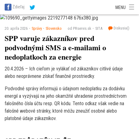
SITA Energetika
SITA Zdravotníctvo
SITA Financie
SITA Doprava
Zdieľaj
MENU
SITA Potravinárstvo
SITA Reality
SITA Školstvo
SITA Vidiek
Diskusia(
)
20. apríla 2026
Správy
Slovensko
od PRservis.sk
SITA
SPP varuje zákazníkov pred
podvodnými SMS a e-mailami o
nedoplatkoch za energie
20.4.2026 – Ich cieľom je vylákať od zákazníkov citlivé údaje
alebo neoprávnene získať finančné prostriedky.
Podvodné správy informujú o údajnom nedoplatku za dodávku
energií a vyzývajú na jeho okamžité uhradenie prostredníctvom
falošného čísla účtu resp. QR kódu. Tento odkaz však vedie na
falošné webové stránky, ktoré môžu zneužiť osobné alebo
platobné údaje zákazníkov.