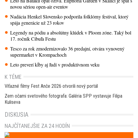
Leto na Baťáku opäť ožíva. Euphoria Garden v Skalici je späť s
novou sériou open-air eventov
Nadácia Henkel Slovensko podporila folklórny festival, ktorý
spája generácie už 23 rokov
Legendy na pódiu a absolútny klúdek v Ploom zóne. Taký bol
17. ročník Cibuľa Festu
Tesco za rok zmodernizovalo 36 predajní, otvára vynovený
supermarket v Krompachoch
Leto preverí kĺby aj ľudí v produktívnom veku
K TÉME
Víťazné filmy Fest Anče 2026 otvorili nový portál
Zem očami svetového fotografa: Galéria SPP vystavuje Filipa
Kuliseva
DISKUSIA
NAJČÍTANEJŠIE ZA 24 HODÍN