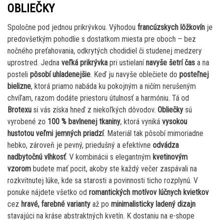
OBLIEČKY
Spoločne pod jednou prikrývkou. Výhodou
francúzskych lôžkovín
je
predovšetkým pohodlie s dostatkom miesta pre oboch – bez
nočného preťahovania, odkrytých chodidiel či studenej medzery
uprostred. Jedna
veľká prikrývka
pri ustielaní
navyše šetrí čas
a na
posteli
pôsobí uhladenejšie
. Keď ju navyše oblečiete do
posteľnej
bielizne
, ktorá priamo nabáda ku pokojným a ničím nerušeným
chvíľam, razom dodáte priestoru útulnosť a harmóniu. Tá od
Brotexu
si vás získa hneď z niekoľkých dôvodov.
Obliečky
sú
vyrobené zo
100 % bavlnenej tkaniny
, ktorá vyniká
vysokou
hustotou veľmi jemných priadzí
. Materiál tak pôsobí mimoriadne
hebko, zároveň je pevný, priedušný a efektívne
odvádza
nadbytočnú vlhkosť
. V kombinácii s elegantným
kvetinovým
vzorom
budete mať pocit, akoby ste každý večer zaspávali na
rozkvitnutej lúke, kde sa starosti a povinnosti ticho rozplynú. V
ponuke nájdete všetko od
romantických motívov lúčnych kvietkov
cez
hravé, farebné varianty
až po
minimalisticky ladený dizajn
stavajúci na kráse abstraktných kvetín. K dostaniu na e-shope