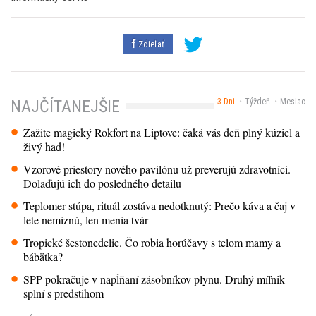
Zdieľať
3 Dni
Týždeň
Mesiac
NAJČÍTANEJŠIE
Zažite magický Rokfort na Liptove: čaká vás deň plný kúziel a
živý had!
Vzorové priestory nového pavilónu už preverujú zdravotníci.
Dolaďujú ich do posledného detailu
Teplomer stúpa, rituál zostáva nedotknutý: Prečo káva a čaj v
lete nemiznú, len menia tvár
Tropické šestonedelie. Čo robia horúčavy s telom mamy a
bábätka?
SPP pokračuje v napĺňaní zásobníkov plynu. Druhý míľnik
splní s predstihom