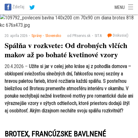
SITA Energetika
SITA Zdravotníctvo
SITA Financie
SITA Doprava
Zdieľaj
MENU
SITA Potravinárstvo
SITA Reality
SITA Školstvo
SITA Vidiek
Diskusia(
)
20. apríla 2026
Správy
Slovensko
od PRservis.sk
SITA
Spálňa v rozkvete: Od drobných vlčích
makov až po bohaté kvetinové vzory
20.4.2026 –
Užite si jar v celej jeho kráse aj z pohodlia domova –
obklopení sviežosťou slnečných dní, ľahkosťou novej sezóny a
hravou paletou farieb, ktoré rozžiaria každú spálňu. S posteľnou
bielizňou od Brotexu premeníte atmosféru interiéru v okamihu. V
ponuke nechýbajú nežné kvetinové motívy pre romantické duše ani
výraznejšie vzory v sýtych odtieňoch, ktoré priestoru dodajú štýl
aj osobitosť. Akým dizajnom necháte svoju spálňu rozkvitnúť?
BROTEX, FRANCÚZSKE BAVLNENÉ