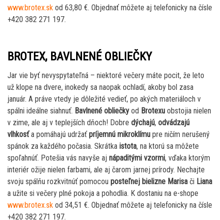
www.brotex.sk
od 63,80 €. Objednať môžete aj telefonicky na čísle
+420 382 271 197.
BROTEX, BAVLNENÉ OBLIEČKY
Jar vie byť nevyspytateľná – niektoré večery máte pocit, že leto
už klope na dvere, inokedy sa naopak ochladí, akoby bol zasa
január. A práve vtedy je dôležité vedieť, po akých materiáloch v
spálni ideálne siahnuť.
Bavlnené obliečky
od
Brotexu
obstojia nielen
v zime, ale aj v teplejších dňoch! Dobre
dýchajú
,
odvádzajú
vlhkosť
a pomáhajú udržať
príjemnú mikroklímu
pre ničím nerušený
spánok za každého počasia. Skrátka
istota
, na ktorú sa môžete
spoľahnúť. Potešia vás navyše aj
nápaditými vzormi
, vďaka ktorým
interiér ožije nielen farbami, ale aj čarom jarnej prírody. Nechajte
svoju spálňu rozkvitnúť pomocou
posteľnej bielizne Marisa
či
Liana
a užite si večery plné pokoja a pohodlia. K dostaniu na e-shope
www.brotex.sk
od 34,51 €. Objednať môžete aj telefonicky na čísle
+420 382 271 197.