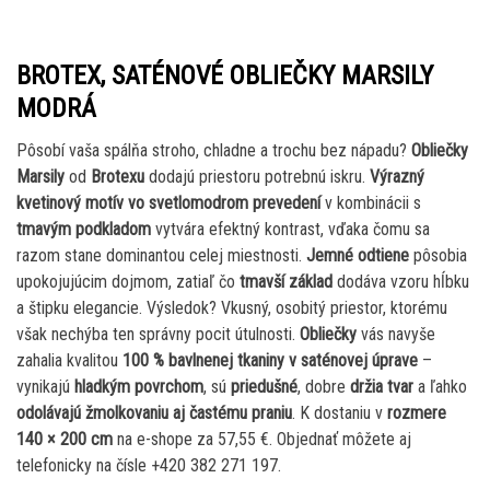
BROTEX, SATÉNOVÉ OBLIEČKY MARSILY
MODRÁ
Pôsobí vaša spálňa stroho, chladne a trochu bez nápadu?
Obliečky
Marsily
od
Brotexu
dodajú priestoru potrebnú iskru.
Výrazný
kvetinový motív vo svetlomodrom prevedení
v kombinácii s
tmavým podkladom
vytvára efektný kontrast, vďaka čomu sa
razom stane dominantou celej miestnosti.
Jemné odtiene
pôsobia
upokojujúcim dojmom, zatiaľ čo
tmavší základ
dodáva vzoru hĺbku
a štipku elegancie. Výsledok? Vkusný, osobitý priestor, ktorému
však nechýba ten správny pocit útulnosti.
Obliečky
vás navyše
zahalia kvalitou
100 % bavlnenej tkaniny v saténovej úprave
–
vynikajú
hladkým povrchom
, sú
priedušné
, dobre
držia tvar
a ľahko
odolávajú žmolkovaniu aj častému praniu
. K dostaniu v
rozmere
140 × 200 cm
na e-shope za 57,55 €. Objednať môžete aj
telefonicky na čísle +420 382 271 197.