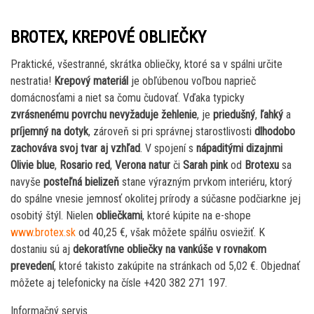
BROTEX, KREPOVÉ OBLIEČKY
Praktické, všestranné, skrátka obliečky, ktoré sa v spálni určite
nestratia!
Krepový materiál
je obľúbenou voľbou naprieč
domácnosťami a niet sa čomu čudovať. Vďaka typicky
zvrásnenému povrchu nevyžaduje žehlenie
, je
priedušný
,
ľahký
a
príjemný na dotyk
, zároveň si pri správnej starostlivosti
dlhodobo
zachováva svoj tvar aj vzhľad
. V spojení s
nápaditými dizajnmi
Olivie blue
,
Rosario red
,
Verona natur
či
Sarah pink
od
Brotexu
sa
navyše
posteľná bielizeň
stane výrazným prvkom interiéru, ktorý
do spálne vnesie jemnosť okolitej prírody a súčasne podčiarkne jej
osobitý štýl. Nielen
obliečkami
, ktoré kúpite na e-shope
www.brotex.sk
od 40,25 €, však môžete spálňu osviežiť. K
dostaniu sú aj
dekoratívne obliečky na vankúše v rovnakom
prevedení
, ktoré takisto zakúpite na stránkach od 5,02 €. Objednať
môžete aj telefonicky na čísle +420 382 271 197.
Informačný servis