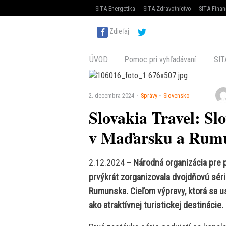
SITA Energetika
SITA Zdravotníctvo
SITA Finan
Zdieľaj
ÚVOD
Pomoc pri vyhľadávaní
SIT
2. decembra 2024
Správy
Slovensko
Slovakia Travel: Sl
v Maďarsku a Rum
2.12.2024 –
Národná organizácia pre
prvýkrát zorganizovala dvojdňovú sér
Rumunska. Cieľom výpravy, ktorá sa u
ako atraktívnej turistickej destinácie.