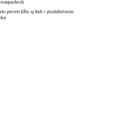
rompachoch
eto preverí kĺby aj ľudí v produktívnom
eku