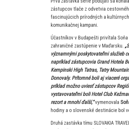
Prvá zastávka série podujatí sa konal
zástupcov tlače z odvetvia cestovného
fascinujúcich prírodných a kultúrnyc
komunikačnej kampani.
Účastníkov v Budapešti privítala Soňa
zahraničné zastúpenie v Maďarsku.
„
významnými poskytovateľmi služieb ce
napríklad zástupcovia Grand Hotela Be
Kempinski High Tatras, Tatry Mountain
Donovaly. Prítomné boli aj viaceré orga
príklad možno uviesť zástupcov Regiónu
vystavovateľmi boli Hotel Club Kežmar
rezort a mnohí ďalší,“
vymenovala
Soň
hodiny a o slovenské destinácie bol v
Druhá zastávka tímu SLOVAKIA TRAVEL 