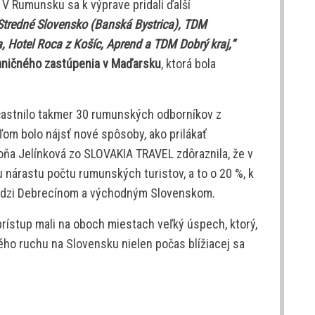
V Rumunsku sa k výprave pridali ďalší
Stredné Slovensko (Banská Bystrica), TDM
, Hotel Roca z Košíc, Aprend a TDM Dobrý kraj,“
aničného zastúpenia v Maďarsku
, ktorá bola
astnilo takmer 30 rumunských odborníkov z
ľom bolo nájsť nové spôsoby, ako prilákať
ňa Jelínková zo SLOVAKIA TRAVEL zdôraznila, že v
 nárastu počtu rumunských turistov, a to o 20 %, k
medzi Debrecínom a východným Slovenskom.
rístup mali na oboch miestach veľký úspech, ktorý,
ého ruchu na Slovensku nielen počas blížiacej sa