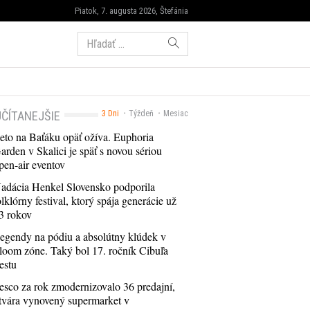
Piatok, 7. augusta 2026, Štefánia
Hľadať:
ČÍTANEJŠIE
3 Dni
Týždeň
Mesiac
eto na Baťáku opäť ožíva. Euphoria
arden v Skalici je späť s novou sériou
pen-air eventov
adácia Henkel Slovensko podporila
olklórny festival, ktorý spája generácie už
3 rokov
egendy na pódiu a absolútny klúdek v
loom zóne. Taký bol 17. ročník Cibuľa
estu
esco za rok zmodernizovalo 36 predajní,
tvára vynovený supermarket v