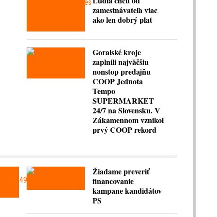
Ľudia chcú od
zamestnávateľa viac
ako len dobrý plat
Goralské kroje
zaplnili najväčšiu
nonstop predajňu
COOP Jednota
Tempo
SUPERMARKET
24/7 na Slovensku. V
Zákamennom vznikol
prvý COOP rekord
Žiadame preveriť
financovanie
kampane kandidátov
PS