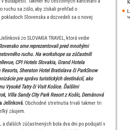
a v Budapešti. Takmer 80 cestovných kancelárií a
K
 ruchu sa zišlo, aby získali prehľad o
L
v
h pokladoch Slovenska a dozvedeli sa o novej
 Jelínková zo SLOVAKIA TRAVEL, ktorá vedie
Slovensko sme reprezentovali pred mnohými
stovného ruchu. Na workshope sa zúčastnili
llevue, CPI Hotels Slovakia, Grand Hotela
 Resorts, Sheraton Hotel Bratislava či ParkSnow
nizácie pre správu turistických destinácií, ako
 Vysoké Tatry či Visit Košice. Ďalšími
ok, Villa Sandy City Park Resort z Košíc, Demänová
a Jelínková
. Obchodné stretnutia trvali takmer tri
eľký záujem.
a ďalších zúčastnených bola dva dni po podujatí v