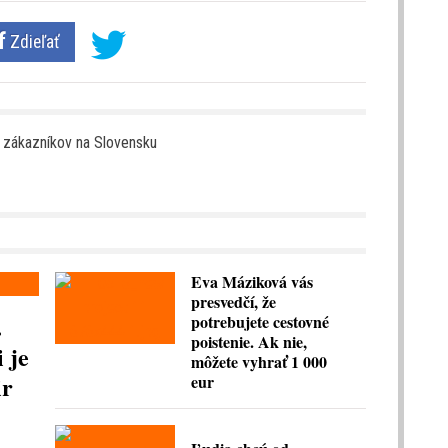
Zdieľať
e zákazníkov na Slovensku
Eva Máziková vás
presvedčí, že
.
potrebujete cestovné
poistenie. Ak nie,
 je
môžete vyhrať 1 000
ir
eur