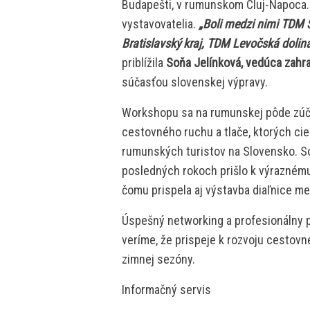
Budapešti, v rumunskom Cluj-Napoca. 
vystavovatelia.
„Boli medzi nimi TDM 
Bratislavský kraj, TDM Levočská dolina
priblížila
Soňa Jelínková, vedúca zahr
súčasťou slovenskej výpravy.
Workshopu sa na rumunskej pôde zúč
cestovného ruchu a tlače, ktorých cie
rumunských turistov na Slovensko. So
posledných rokoch prišlo k výraznému
čomu prispela aj výstavba diaľnice 
Úspešný networking a profesionálny p
veríme, že prispeje k rozvoju cestovn
zimnej sezóny.
Informačný servis