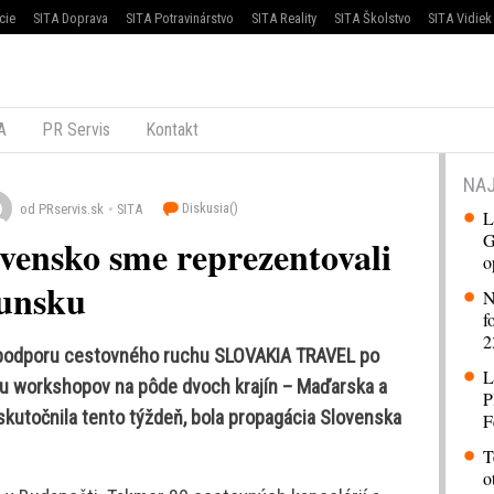
cie
SITA Doprava
SITA Potravinárstvo
SITA Reality
SITA Školstvo
SITA Vidiek
A
PR Servis
Kontakt
NAJ
Diskusia(
)
od PRservis.sk
SITA
L
G
ovensko sme reprezentovali
o
unsku
N
f
2
 podporu cestovného ruchu SLOVAKIA TRAVEL po
L
iu workshopov na pôde dvoch krajín – Maďarska a
P
skutočnila tento týždeň, bola propagácia Slovenska
F
T
o